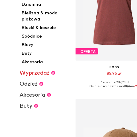
Dzianina
Bielizna & moda
plażowa
Bluzki & koszule
Spódnice
Bluzy
OFERTA
Buty
Akcesoria
BOSS
Wyprzedaż
85,96 zł
Pierwotnie: 287,90 zł
Odzież
Dostępne rozmiary: XS, S, M, L,
Ostatnia najniższa cena:
91,96 zł
-
Dodaj do koszyka
Akcesoria
Buty