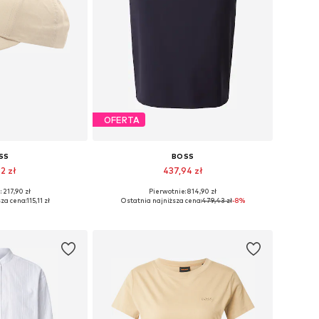
OFERTA
SS
BOSS
2 zł
437,94 zł
 217,90 zł
Pierwotnie: 814,90 zł
miary: 55-60
Dostępne rozmiary: 34, 36, 38, 40, 42, 44
za cena:
115,11 zł
Ostatnia najniższa cena:
479,43 zł
-8%
 koszyka
Dodaj do koszyka