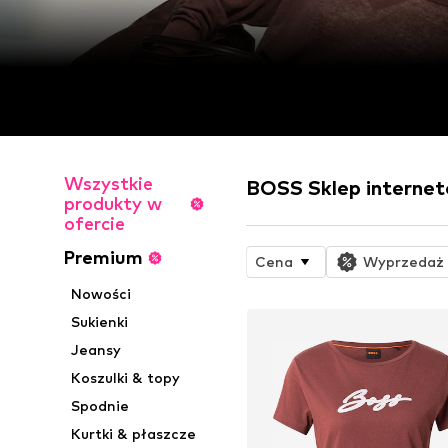
Wszystkie
BOSS Sklep interne
produkty w
ofercie
Premium
Cena
Wyprzedaż
Nowości
Sukienki
Jeansy
Koszulki & topy
Spodnie
Kurtki & płaszcze