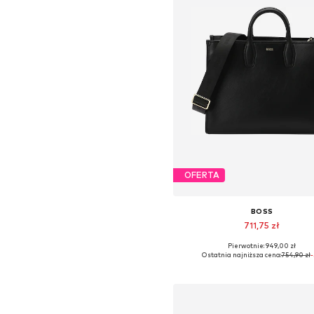
OFERTA
BOSS
711,75 zł
Pierwotnie: 949,00 zł
Dostępne rozmiary: One Siz
Ostatnia najniższa cena:
754,90 zł
Dodaj do koszyka