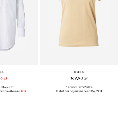
SS
BOSS
96 zł
169,90 zł
+
3
 814,90 zł
Pierwotnie: 192,90 zł
ry: XS, S, M, L
Dostępne rozmiary: XS, S, M, L
cena:
258,32 zł
-12%
Ostatnia najniższa cena:
152,91 zł
 koszyka
Dodaj do koszyka