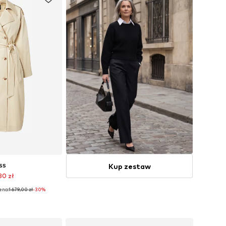
Kup zestaw
SS
30 zł
ena:
1 679,00 zł
-30%
S, S, M, L, XL, XXL
 koszyka