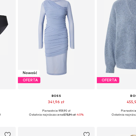
Nowość
OFERTA
OFERTA
BOSS
BO
341,96 zł
455,
Pierwotnie: 959,90 zł
Pierwotnie:
 XL
Dostępne rozmiary: 34, 36, 38, 40, 42
Dostępne rozm
ł
Ostatnia najniższa cena:
575,94 zł
-40%
Ostatnia najniżs
Dodaj do koszyka
Dodaj do