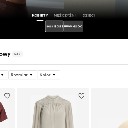
KOBIETY
MĘŻCZYŹNI
DZIECI
BOSS
HUGO
towy
568
Rozmiar
Kolor