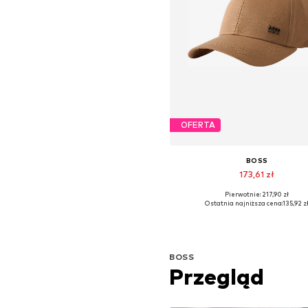
OFERTA
BOSS
173,61 zł
Pierwotnie: 217,90 zł
Dostępne rozmiary: 55-60
Ostatnia najniższa cena:
135,92 z
Dodaj do koszyka
BOSS
Przegląd