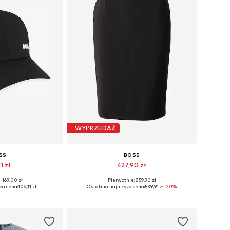
WYPRZEDAŻ
SS
BOSS
1 zł
427,90 zł
 169,00 zł
Pierwotnie: 859,90 zł
miary: 55-60
Dostępne w różnych rozmiarach
za cena:
106,11 zł
Ostatnia najniższa cena:
539,91 zł
-20%
 koszyka
Dodaj do koszyka