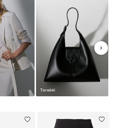
Torebki
Obuwi