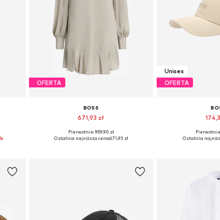
Unisex
OFERTA
OFERTA
BOSS
BO
671,93 zł
174,3
Pierwotnie: 959,90 zł
Pierwotnie:
 XL
Dostępne rozmiary: 34, 36, 38, 40, 42, 44
Dostępne roz
6%
Ostatnia najniższa cena:
671,93 zł
Ostatnia najniżs
Dodaj do koszyka
Dodaj do