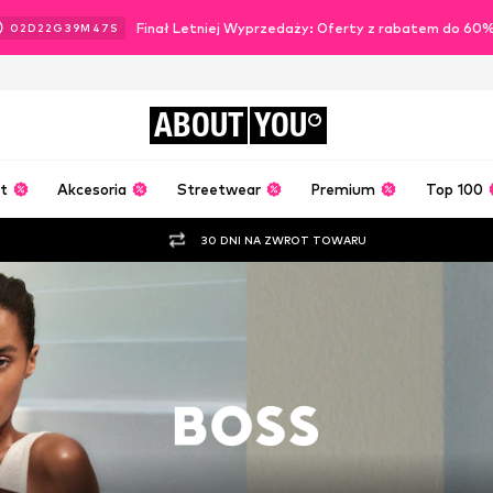
Finał Letniej Wyprzedaży: Oferty z rabatem do 60
02
D
22
G
39
M
46
S
ABOUT
YOU
t
Akcesoria
Streetwear
Premium
Top 100
30 DNI NA ZWROT TOWARU