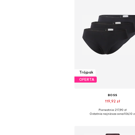
Trójpak
OFERTA
BOSS
119,92 zł
Pierwotnie: 217,90 zł
Dostępne rozmiary: XS, S, M, L,
Ostatnia najniższa cena:
106,10 z
Dodaj do koszyka