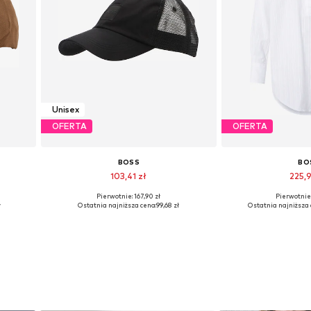
Unisex
OFERTA
OFERTA
BOSS
BO
103,41 zł
225,
Pierwotnie: 167,90 zł
Pierwotnie:
Dostępne rozmiary: 55-60
Dostępne rozmia
ł
Ostatnia najniższa cena:
99,68 zł
Ostatnia najniższa 
Dodaj do koszyka
Dodaj do