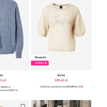
Nowość
OFERTA
SS
BOSS
94 zł
535,43 zł
Ostatnia najniższa cena:
764,90 zł
-30%
 959,90 zł
iary: S, M, L
Dostępne rozmiary: XS, S, M, L, XL
za cena:
455,94 zł
 koszyka
Dodaj do koszyka