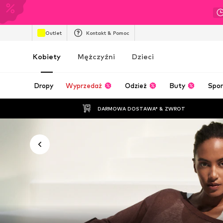
Outlet
Kontakt & Pomoc
Kobiety
Mężczyźni
Dzieci
Dropy
Wyprzedaż
Odzież
Buty
Spor
DARMOWA DOSTAWA* & ZWROT