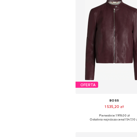
OFERTA
BOSS
1 535,20 zł
Pierwotnie: 1 919,00 zł
Dostępne rozmiary: XS, S, M, 
Ostatnia najniższa cena:
1 547,10 
Dodaj do koszyka