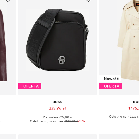
Nowość
OFERTA
OFERTA
BOSS
BO
235,96 zł
1 175,
Ostatnia najniższa c
Pierwotnie: 699,00 zł
L
Dostępne rozmiary: One Size
Dostępne rozmiary: X
zł
Ostatnia najniższa cena:
278,32 zł
-15%
Dodaj do koszyka
Dodaj do