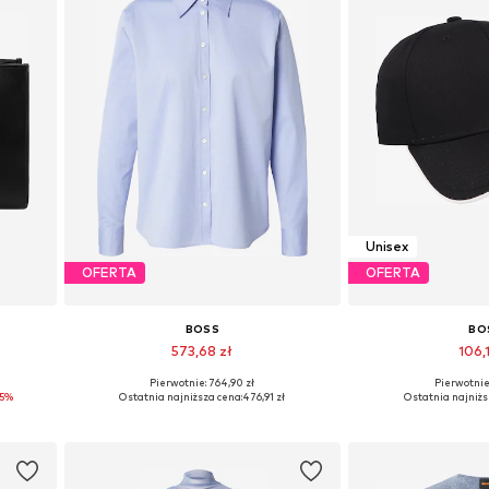
Unisex
OFERTA
OFERTA
BOSS
BO
573,68 zł
106,1
Pierwotnie: 764,90 zł
Pierwotnie:
e
Dostępne rozmiary: XS, S, M, L, XL, XXL
Dostępne roz
-5%
Ostatnia najniższa cena:
476,91 zł
Ostatnia najniżs
Dodaj do koszyka
Dodaj do