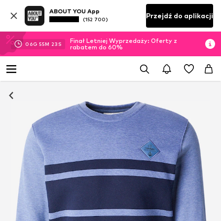
ABOUT YOU App
Przejdź do aplikacji
(152 700)
Finał Letniej Wyprzedaży: Oferty z
06
G
55
M
22
S
rabatem do 60%