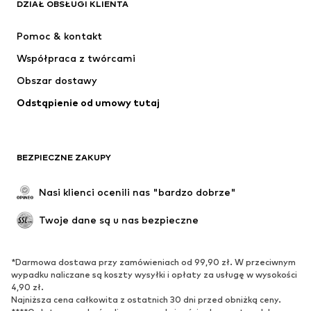
DZIAŁ OBSŁUGI KLIENTA
Kurtki
Bluzy
Spodnie
Koszule
Pomoc & kontakt
Bielizna
Swetry & kardigany
Współpraca z twórcami
Garnitury & marynarki
Płaszcze
Obszar dostawy
Moda plażowa
Plus size
Odstąpienie od umowy tutaj
Specjalne okazje
Ekskluzywne
Recykling
BUTY
BEZPIECZNE ZAKUPY
Nowości
Na czasie
Nasi klienci ocenili nas "bardzo dobrze"
Kozaki
Trampki & sneakersy
Twoje dane są u nas bezpieczne
Półbuty
Buty sportowe
Buty letnie
Ekskluzywne
*Darmowa dostawa przy zamówieniach od 99,90 zł. W przeciwnym
wypadku naliczane są koszty wysyłki i opłaty za usługę w wysokości
SPORT
4,90 zł.
Najniższa cena całkowita z ostatnich 30 dni przed obniżką ceny.
Odzież sportowa
Dziedziny sportowe