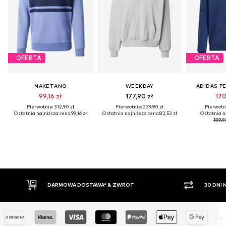
OFERTA
OFERTA
NAKETANO
WEEKDAY
ADIDAS P
99,16 zł
177,90 zł
170
Pierwotnie: 312,90 zł
Pierwotnie: 239,90 zł
Pierwotni
Ostatnia najniższa cena:
99,16 zł
Ostatnia najniższa cena:
82,53 zł
Ostatnia n
189,9
30 DNI NA ZWROT TOWARU
PŁATNO