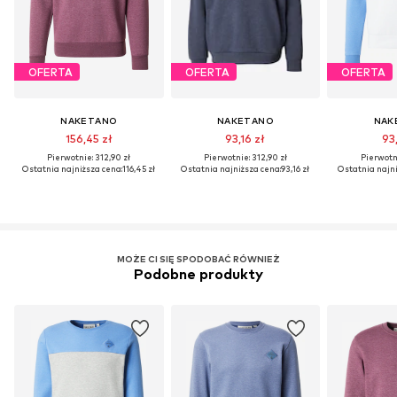
OFERTA
OFERTA
OFERTA
NAKETANO
NAKETANO
NAK
156,45 zł
93,16 zł
93
Pierwotnie: 312,90 zł
Pierwotnie: 312,90 zł
Pierwotni
Ostatnia najniższa cena:
116,45 zł
Ostatnia najniższa cena:
93,16 zł
Ostatnia najni
MOŻE CI SIĘ SPODOBAĆ RÓWNIEŻ
Podobne produkty