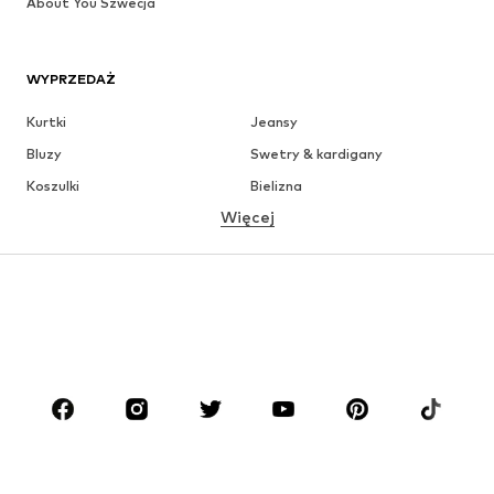
About You Szwecja
WYPRZEDAŻ
Kurtki
Jeansy
Bluzy
Swetry & kardigany
Koszulki
Bielizna
Więcej
Spodnie
Koszule
Płaszcze
Garnitury & marynarki
Moda plażowa
Plus size
Buty
Sport
Akcesoria
Premium
ODZIEŻ
Nowości
Na czasie
Koszulki
Jeansy