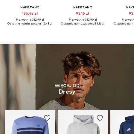
NAKETANO
NAKETANO
NAK
156,45 zł
93,16 zł
93
Pierwotnie: 312,90 zł
Pierwotnie: 312,90 zł
Pierwotni
Ostatnia najniższa cena:
116,45 zł
Ostatnia najniższa cena:
93,16 zł
Ostatnia najni
WIĘCEJ OD
Dresy