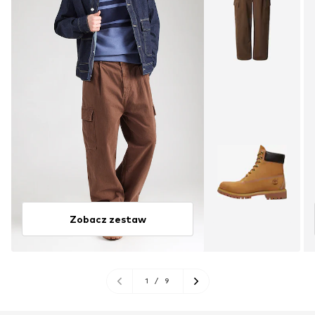
Zobacz zestaw
1
/
9