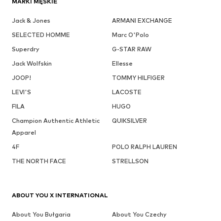
MARKI MĘSKIE
Jack & Jones
ARMANI EXCHANGE
SELECTED HOMME
Marc O'Polo
Superdry
G-STAR RAW
Jack Wolfskin
Ellesse
JOOP!
TOMMY HILFIGER
LEVI'S
LACOSTE
FILA
HUGO
Champion Authentic Athletic
QUIKSILVER
Apparel
4F
POLO RALPH LAUREN
THE NORTH FACE
STRELLSON
ABOUT YOU X INTERNATIONAL
About You Bułgaria
About You Czechy