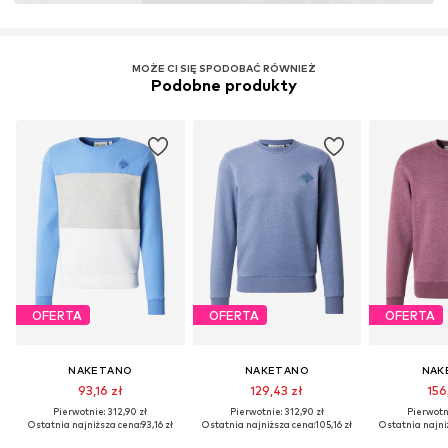
MOŻE CI SIĘ SPODOBAĆ RÓWNIEŻ
Podobne produkty
OFERTA
OFERTA
OFERTA
NAKETANO
NAKETANO
NAK
93,16 zł
129,43 zł
156
Pierwotnie: 312,90 zł
Pierwotnie: 312,90 zł
Pierwotni
Ostatnia najniższa cena:
93,16 zł
Ostatnia najniższa cena:
105,16 zł
Ostatnia najni