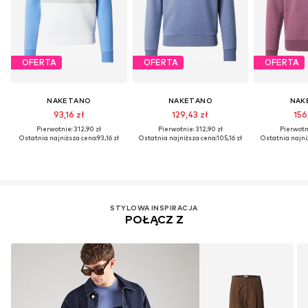
OFERTA
OFERTA
OFERTA
NAKETANO
NAKETANO
NAK
93,16 zł
129,43 zł
156
Pierwotnie: 312,90 zł
Pierwotnie: 312,90 zł
Pierwotni
Ostatnia najniższa cena:
93,16 zł
Ostatnia najniższa cena:
105,16 zł
Ostatnia najni
STYLOWA INSPIRACJA
POŁĄCZ Z