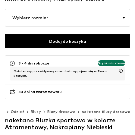
Wybierz rozmiar
Dodaj do koszyka
3 - 4 dni robocze
Szybka dostawa
Ostateczny przewidywany czas dostawy pojawi się w Twoim
koszyku.
30 dni na zwrot towaru
ni
Odzież
Bluzy
Bluzy dresowe
naketano Bluzy dresowe
naketano Bluzka sportowa w kolorze
Atramentowy, Nakrapiany Niebieski