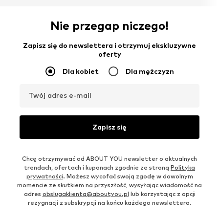
Nie przegap niczego!
Zapisz się do newslettera i otrzymuj ekskluzywne
oferty
Dla kobiet
Dla mężczyzn
Twój adres e-mail
Zapisz się
Chcę otrzymywać od ABOUT YOU newsletter o aktualnych
trendach, ofertach i kuponach zgodnie ze stroną
Polityka
prywatności
. Możesz wycofać swoją zgodę w dowolnym
momencie ze skutkiem na przyszłość, wysyłając wiadomość na
adres
obslugaklienta@aboutyou.pl
lub korzystając z opcji
rezygnacji z subskrypcji na końcu każdego newslettera.