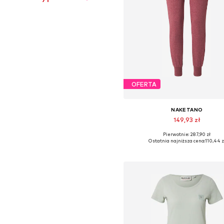
OFERTA
NAKETANO
149,93 zł
Pierwotnie: 287,90 zł
Dostępne rozmiary: 34, 36, 38, 4
Ostatnia najniższa cena:
110,44 z
Dodaj do koszyka