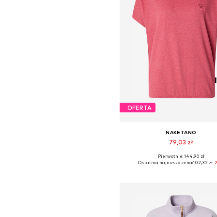
OFERTA
NAKETANO
79,03 zł
+
1
Pierwotnie: 144,90 zł
Dostępne rozmiary: S
Ostatnia najniższa cena:
102,32 zł
-
Dodaj do koszyka