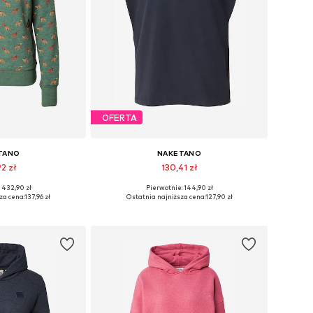
OFERTA
TANO
NAKETANO
92 zł
130,41 zł
 432,90 zł
Pierwotnie: 144,90 zł
ry: XS, S, M, L
Dostępne rozmiary: XS, S, M, L, XXL
za cena:
137,96 zł
Ostatnia najniższa cena:
127,90 zł
 koszyka
Dodaj do koszyka