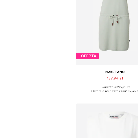
OFERTA
NAKETANO
137,94 zł
Pierwotnie: 229,90 zł
Dostępne rozmiary: 36, 38, 40, 4
Ostatnia najniższa cena:
102,45 z
Dodaj do koszyka