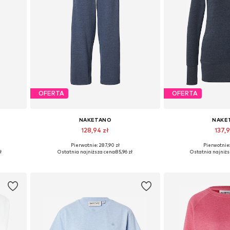
OFERTA
OFERTA
NAKETANO
NAKE
128,94 zł
137,9
Pierwotnie: 287,90 zł
Pierwotnie:
2, 44
Dostępne rozmiary: 36, 38, 40, 42, 44
Dostępne rozmia
ł
Ostatnia najniższa cena:
85,96 zł
Ostatnia najniżs
Dodaj do koszyka
Dodaj do