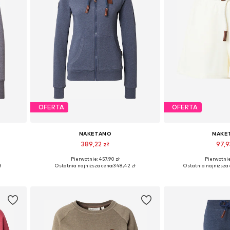
OFERTA
OFERTA
NAKETANO
NAKE
389,22 zł
97,9
Pierwotnie: 457,90 zł
Pierwotnie:
Dostępne rozmiary: XS, S
Dostępne rozm
ł
Ostatnia najniższa cena:
348,42 zł
Ostatnia najniższa 
Dodaj do koszyka
Dodaj do