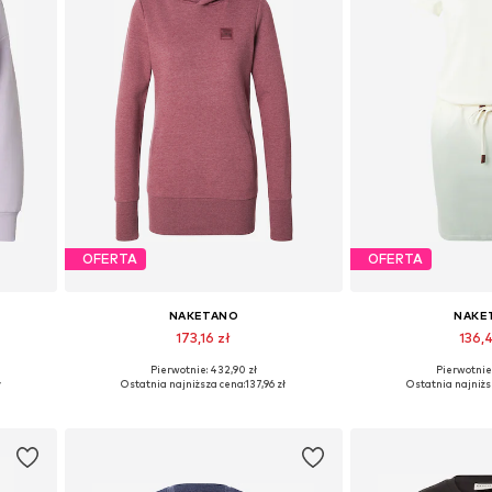
OFERTA
OFERTA
NAKETANO
NAKE
173,16 zł
136,4
Pierwotnie: 432,90 zł
Pierwotnie:
 XL
Dostępne rozmiary: XS, S, M, L, XL
Dostępne rozmia
ł
Ostatnia najniższa cena:
137,96 zł
Ostatnia najniżs
Dodaj do koszyka
Dodaj do