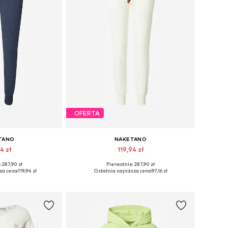
OFERTA
TANO
NAKETANO
4 zł
119,94 zł
 287,90 zł
Pierwotnie: 287,90 zł
, 36, 38, 40, 42, 44
Dostępne rozmiary: 34, 36, 38, 40, 42, 44
za cena:
119,94 zł
Ostatnia najniższa cena:
97,16 zł
 koszyka
Dodaj do koszyka