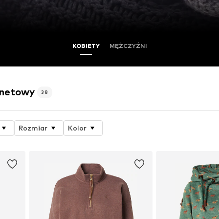
KOBIETY
MĘŻCZYŹNI
rnetowy
38
Rozmiar
Kolor