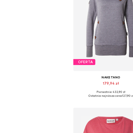
OFERTA
NAKETANO
179,94 zł
Pierwotnie: 432,90 zł
Dostępne rozmiary: XS, S, M
Ostatnia najniższa cena:
127,90 z
Dodaj do koszyka