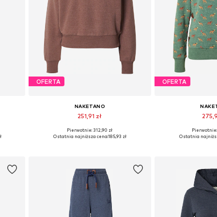
OFERTA
OFERTA
NAKETANO
NAKE
251,91 zł
275,
Pierwotnie: 312,90 zł
Pierwotnie:
0, 42
Dostępne rozmiary: XS, S, M, L, XL
Dostępne rozmia
ł
Ostatnia najniższa cena:
185,93 zł
Ostatnia najniżs
Dodaj do koszyka
Dodaj do