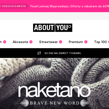
Finał Letniej Wyprzedaży: Oferty z rabatem do 60
03
D
02
G
06
M
48
S
ABOUT
YOU
t
Akcesoria
Streetwear
Premium
Top 100
30 DNI NA ZWROT TOWARU