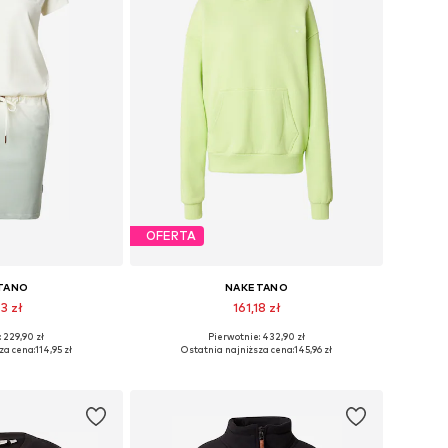
OFERTA
TANO
NAKETANO
3 zł
161,18 zł
 229,90 zł
Pierwotnie: 432,90 zł
ry: 36, 38, 40
Dostępne rozmiary: M, L, XL
za cena:
114,95 zł
Ostatnia najniższa cena:
145,96 zł
 koszyka
Dodaj do koszyka