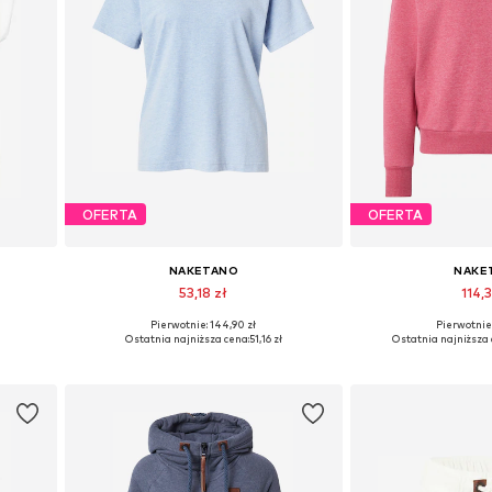
OFERTA
OFERTA
NAKETANO
NAKE
53,18 zł
114,3
Pierwotnie: 144,90 zł
Pierwotnie:
L, XXL
Dostępne rozmiary: S, L, XL, XXL
Dostępne roz
ł
Ostatnia najniższa cena:
51,16 zł
Ostatnia najniższa 
Dodaj do koszyka
Dodaj do