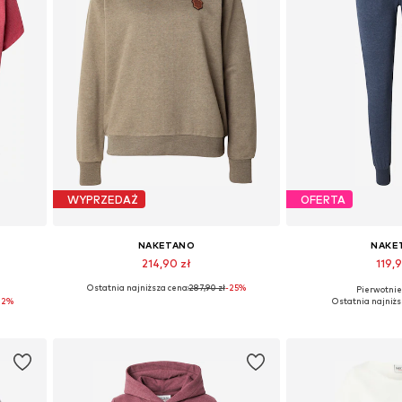
WYPRZEDAŻ
OFERTA
NAKETANO
NAKE
214,90 zł
119,9
Ostatnia najniższa cena:
287,90 zł
-25%
Pierwotnie:
Dostępne rozmiary: M
Dostępne rozmiary: 34
22%
Ostatnia najniżs
Dodaj do koszyka
Dodaj do