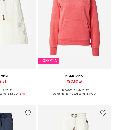
OFERTA
TANO
NAKETANO
3 zł
180,53 zł
 167,90 zł
Pierwotnie: 432,90 zł
iary: 34, 36
Dostępne rozmiary: XS, S
cena:
124,90 zł
-21%
Ostatnia najniższa cena:
135,92 zł
 koszyka
Dodaj do koszyka