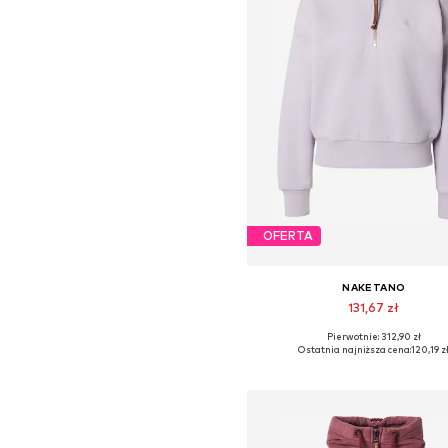
OFERTA
NAKETANO
131,67 zł
Pierwotnie: 312,90 zł
Dostępne rozmiary: XS, S, M, L,
Ostatnia najniższa cena:
120,19 z
Dodaj do koszyka