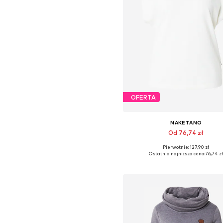
OFERTA
NAKETANO
Od 76,74 zł
Pierwotnie: 127,90 zł
Dostępne rozmiary: XS, S, M, L, X
Ostatnia najniższa cena:
76,74 z
Dodaj do koszyka