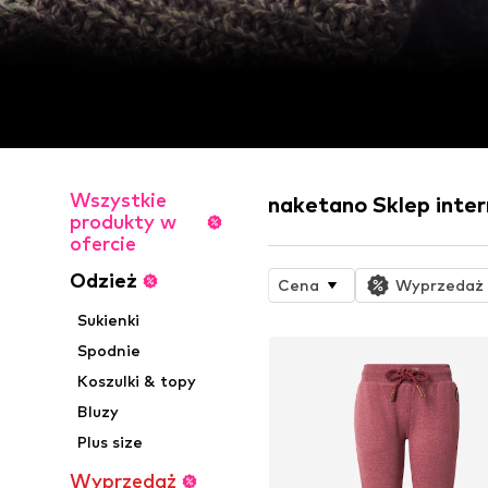
Wszystkie
naketano Sklep inte
produkty w
ofercie
Odzież
Cena
Wyprzedaż
Sukienki
Spodnie
Koszulki & topy
Bluzy
Plus size
Wyprzedaż