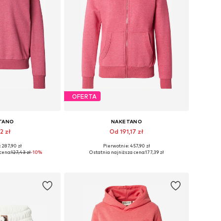
OFERTA
TANO
NAKETANO
2 zł
Od 191,17 zł
 287,90 zł
Pierwotnie: 457,90 zł
miary: S, M
Dostępne rozmiary: XS, S
cena:
127,43 zł
-10%
Ostatnia najniższa cena:
177,39 zł
 koszyka
Dodaj do koszyka