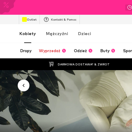
Outlet
Kontakt & Pomoc
Kobiety
Mężczyźni
Dzieci
Dropy
Wyprzedaż
Odzież
Buty
Spor
DARMOWA DOSTAWA* & ZWROT