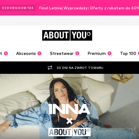
Finał Letniej Wyprzedaży: Oferty z rabatem do 60
02
D
08
G
00
M
12
S
ABOUT
YOU
t
Akcesoria
Streetwear
Premium
Top 100
30 DNI NA ZWROT TOWARU