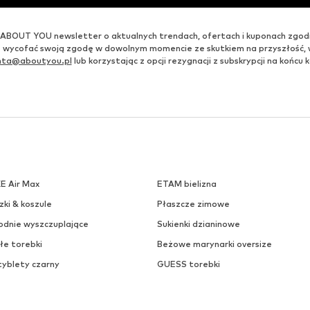
ABOUT YOU newsletter o aktualnych trendach, ofertach i kuponach zgod
 wycofać swoją zgodę w dowolnym momencie ze skutkiem na przyszłość,
enta@aboutyou.pl
lub korzystając z opcji rezygnacji z subskrypcji na końc
KE Air Max
ETAM bielizna
zki & koszule
Płaszcze zimowe
odnie wyszczuplające
Sukienki dzianinowe
łe torebki
Beżowe marynarki oversize
tyblety czarny
GUESS torebki