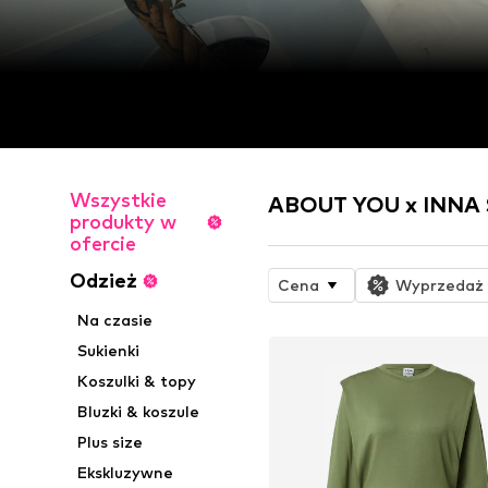
Wszystkie
ABOUT YOU x INNA S
produkty w
ofercie
Odzież
Cena
Wyprzedaż
Na czasie
Sukienki
Koszulki & topy
Bluzki & koszule
Plus size
Ekskluzywne