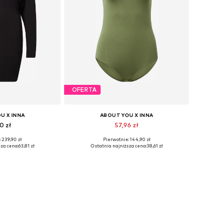
OFERTA
U X INNA
ABOUT YOU X INNA
0 zł
57,96 zł
 239,90 zł
Pierwotnie: 144,90 zł
zmiary: 38
Dostępne rozmiary: L
za cena:
63,81 zł
Ostatnia najniższa cena:
38,61 zł
 koszyka
Dodaj do koszyka