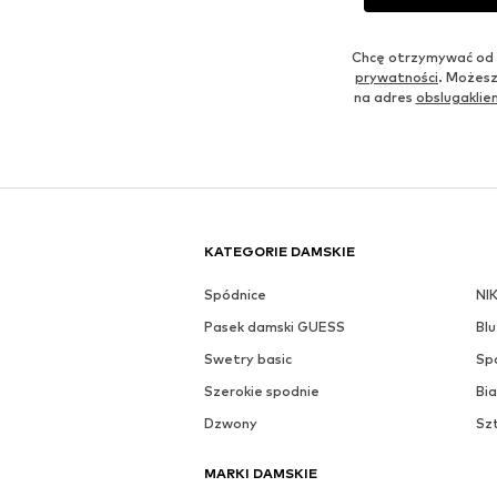
Chcę otrzymywać od 
prywatności
. Możesz
na adres
obslugakli
KATEGORIE DAMSKIE
Spódnice
NI
Pasek damski GUESS
Blu
Swetry basic
Sp
Szerokie spodnie
Bia
Dzwony
Sz
MARKI DAMSKIE