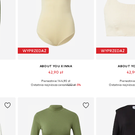
WYPRZEDAŻ
WYPRZEDAŻ
ABOUT YOU X INNA
ABOUT YO
42,90 zł
42,9
Pierwotnie: 144,90 zł
Pierwotnie:
0
Dostępne rozmiary: XS, S, M, L, XL, XXL
Dostępne rozmiar
Ostatnia najniższa cena:
45,52 zł
-5%
Ostatnia najniższa
Dodaj do koszyka
Dodaj do