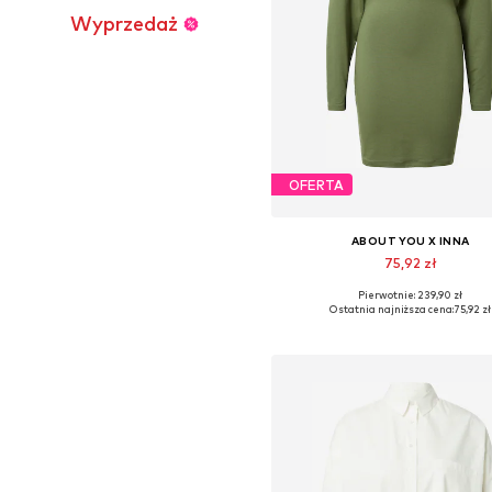
Wyprzedaż
OFERTA
ABOUT YOU X INNA
75,92 zł
Pierwotnie: 239,90 zł
Dostępne rozmiary: 36, 38, 4
Ostatnia najniższa cena:
75,92 zł
Dodaj do koszyka