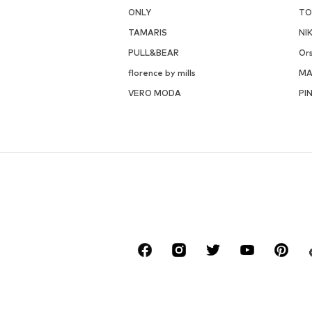
ONLY
TO
TAMARIS
NI
PULL&BEAR
Or
florence by mills
M
VERO MODA
PI