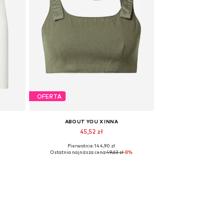
OFERTA
ABOUT YOU X INNA
45,52 zł
Pierwotnie: 144,90 zł
Dostępne rozmiary: XL
ł
Ostatnia najniższa cena:
49,63 zł
-8%
Dodaj do koszyka