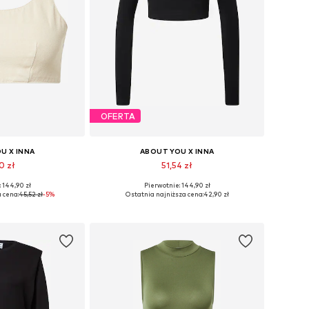
OFERTA
U X INNA
ABOUT YOU X INNA
0 zł
51,54 zł
 144,90 zł
Pierwotnie: 144,90 zł
y: M, L, XL, XXL
Dostępne rozmiary: L, XL, XXL
 cena:
45,52 zł
-5%
Ostatnia najniższa cena:
42,90 zł
 koszyka
Dodaj do koszyka