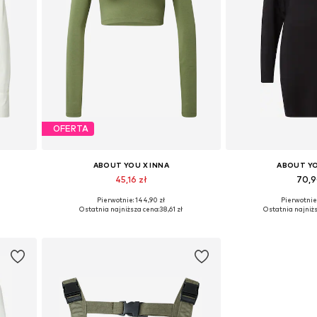
OFERTA
ABOUT YOU X INNA
ABOUT YO
45,16 zł
70,9
Pierwotnie: 144,90 zł
Pierwotnie:
Dostępne rozmiary: XS, M, XXL
Dostępne ro
Ostatnia najniższa cena:
38,61 zł
Ostatnia najniżs
Dodaj do koszyka
Dodaj do