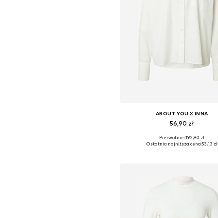
ABOUT YOU X INNA
56,90 zł
Pierwotnie: 192,90 zł
Dostępne rozmiary: XS, L
Ostatnia najniższa cena:
53,13 zł
Dodaj do koszyka