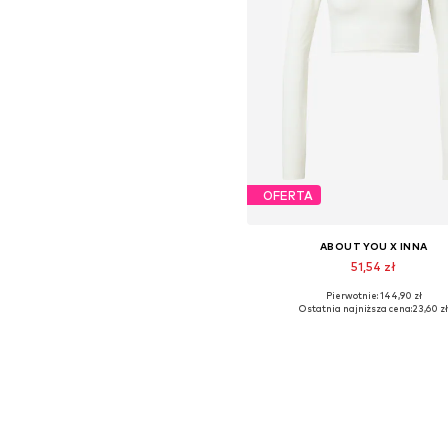
OFERTA
ABOUT YOU X INNA
51,54 zł
Pierwotnie: 144,90 zł
Dostępne rozmiary: XL, XXL
Ostatnia najniższa cena:
23,60 z
Dodaj do koszyka