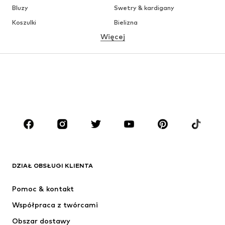
Bluzy
Swetry & kardigany
Koszulki
Bielizna
Więcej
Spodnie
Koszule
Płaszcze
Garnitury & marynarki
Moda plażowa
Plus size
Buty
Sport
Akcesoria
Premium
ODZIEŻ
Nowości
Na czasie
Koszulki
Jeansy
DZIAŁ OBSŁUGI KLIENTA
Kurtki
Bluzy
Spodnie
Koszule
Pomoc & kontakt
Bielizna
Swetry & kardigany
Współpraca z twórcami
Garnitury & marynarki
Płaszcze
Obszar dostawy
Moda plażowa
Plus size