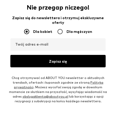
Nie przegap niczego!
Zapisz się do newslettera i otrzymuj ekskluzywne
oferty
Dla kobiet
Dla mężczyzn
Twój adres e-mail
Zapisz się
Chcę otrzymywać od ABOUT YOU newsletter o aktualnych
trendach, ofertach i kuponach zgodnie ze stroną
Polityka
prywatności
. Możesz wycofać swoją zgodę w dowolnym
momencie ze skutkiem na przyszłość, wysyłając wiadomość na
adres
obslugaklienta@aboutyou.pl
lub korzystając z opcji
rezygnacji z subskrypcji na końcu każdego newslettera.