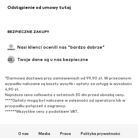
Odstąpienie od umowy tutaj
Specjalne okazje
Ekskluzywne
Recykling
BUTY
BEZPIECZNE ZAKUPY
Nowości
Na czasie
Nasi klienci ocenili nas "bardzo dobrze"
Kozaki
Trampki & sneakersy
Twoje dane są u nas bezpieczne
Półbuty
Buty sportowe
Buty letnie
Ekskluzywne
*Darmowa dostawa przy zamówieniach od 99,90 zł. W przeciwnym
wypadku naliczane są koszty wysyłki i opłaty za usługę w wysokości
SPORT
4,90 zł.
Najniższa cena całkowita z ostatnich 30 dni przed obniżką ceny.
Odzież sportowa
Dziedziny sportowe
****Opłaty mogą być naliczane w zależności od operatora lub w
Buty sportowe
Plecaki & torby sportowe
przypadku połączeń z zagranicy.
******Wszystkie ceny z podatkiem VAT.
Akcesoria sportowe
AKCESORIA
O nas
Media
Praca
Polityka prywatności