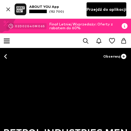
ABOUT YOU App
Przejdź do aplikacji
(152 700)
Finał Letniej Wyprzedaży: Oferty z
02
D
02
G
40
M
06
S
rabatem do 60%
Obserwuj