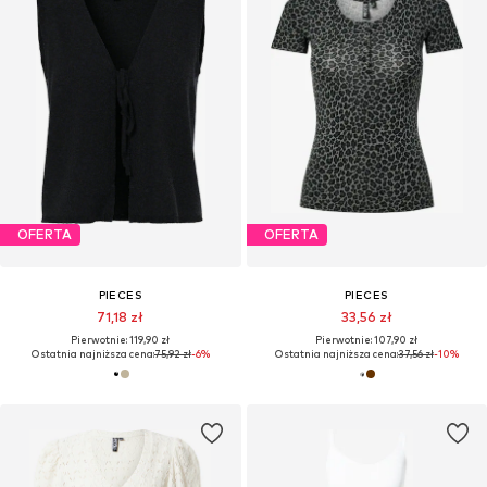
OFERTA
OFERTA
PIECES
PIECES
71,18 zł
33,56 zł
Pierwotnie: 119,90 zł
Pierwotnie: 107,90 zł
Ostatnia najniższa cena:
75,92 zł
-6%
Ostatnia najniższa cena:
37,56 zł
-10%