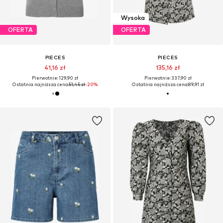
Wysoka
OFERTA
OFERTA
PIECES
PIECES
41,16 zł
135,16 zł
Pierwotnie: 129,90 zł
Pierwotnie: 337,90 zł
Ostatnia najniższa cena:
51,45 zł
-20%
Ostatnia najniższa cena:
89,91 zł