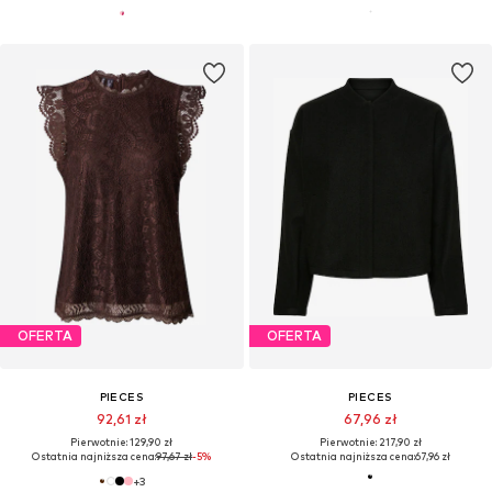
OFERTA
OFERTA
PIECES
PIECES
92,61 zł
67,96 zł
Pierwotnie: 129,90 zł
Pierwotnie: 217,90 zł
Ostatnia najniższa cena:
97,67 zł
-5%
Ostatnia najniższa cena:
67,96 zł
+
3