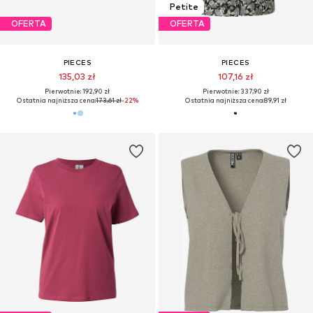
Petite
OFERTA
OFERTA
PIECES
PIECES
135,03 zł
107,16 zł
Pierwotnie: 192,90 zł
Pierwotnie: 337,90 zł
Ostatnia najniższa cena:
173,61 zł
-22%
Ostatnia najniższa cena:
89,91 zł