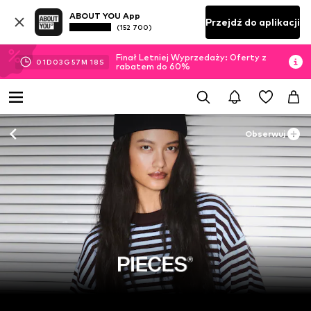
ABOUT YOU App
Przejdź do aplikacji
(152 700)
Finał Letniej Wyprzedaży: Oferty z
01
D
03
G
57
M
16
S
rabatem do 60%
Obserwuj