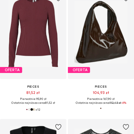
OFERTA
OFERTA
PIECES
PIECES
81,52 zł
104,93 zł
Pierwotnie: 95,90 zł
Pierwotnie: 167,90 zł
Ostatnia najniższa cena:
81,52 zł
Ostatnia najniższa cena:
112,43 zł
-6%
+
12