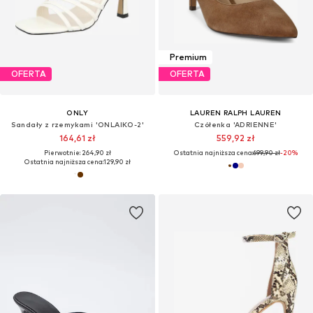
Premium
OFERTA
OFERTA
ONLY
LAUREN RALPH LAUREN
Sandały z rzemykami 'ONLAIKO-2'
Czółenka 'ADRIENNE'
164,61 zł
559,92 zł
Pierwotnie: 264,90 zł
Ostatnia najniższa cena:
699,90 zł
-20%
Ostatnia najniższa cena:
129,90 zł