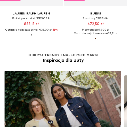
LAUREN RALPH LAUREN
GUESS
Botki po kostki 'FRNCSA'
Sandały 'SEENA'
883,15 zł
472,50 zł
Ostatnia najniższa cena:
1 039,00 zł
-15%
Pierwotnie: 675,00 zł
Ostatnia najniższa cena:
422,91 zł
ODKRYJ TRENDY I NAJLEPSZE MARKI
Inspiracja dla Buty