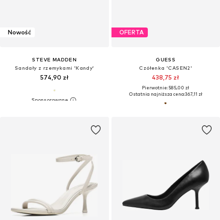
Nowość
OFERTA
STEVE MADDEN
GUESS
Sandały z rzemykami 'Kandy'
Czółenka 'CASEN2'
574,90 zł
438,75 zł
Pierwotnie: 585,00 zł
Ostatnia najniższa cena:
367,11 zł