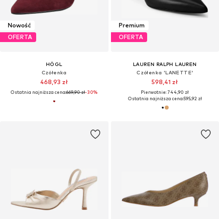
Nowość
Premium
OFERTA
OFERTA
HÖGL
LAUREN RALPH LAUREN
Czółenka
Czółenka 'LANETTE'
468,93 zł
598,41 zł
Ostatnia najniższa cena:
669,90 zł
-30%
Pierwotnie: 744,90 zł
Ostatnia najniższa cena:
595,92 zł