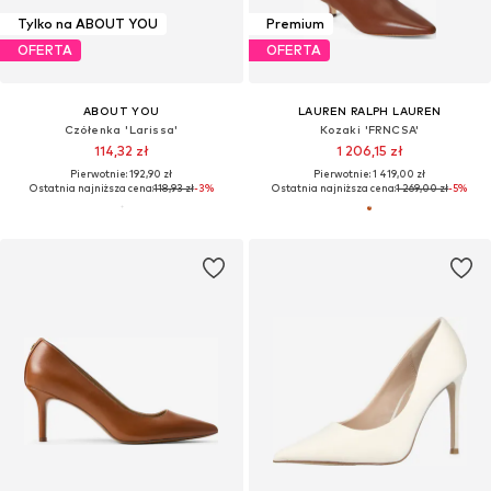
Tylko na ABOUT YOU
Premium
OFERTA
OFERTA
ABOUT YOU
LAUREN RALPH LAUREN
Czółenka 'Larissa'
Kozaki 'FRNCSA'
114,32 zł
1 206,15 zł
Pierwotnie: 192,90 zł
Pierwotnie: 1 419,00 zł
Ostatnia najniższa cena:
118,93 zł
-3%
Ostatnia najniższa cena:
1 269,00 zł
-5%