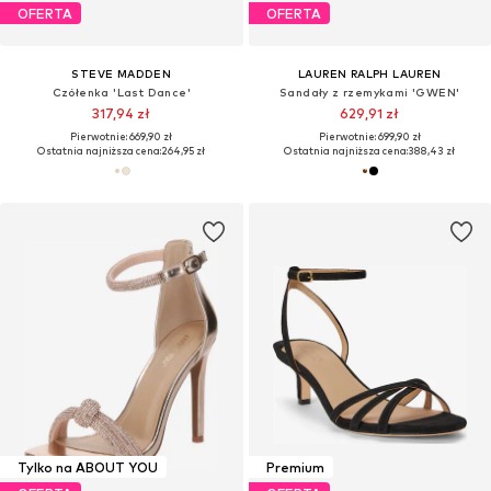
OFERTA
OFERTA
STEVE MADDEN
LAUREN RALPH LAUREN
Czółenka 'Last Dance'
Sandały z rzemykami 'GWEN'
317,94 zł
629,91 zł
Pierwotnie: 669,90 zł
Pierwotnie: 699,90 zł
Ostatnia najniższa cena:
264,95 zł
Ostatnia najniższa cena:
388,43 zł
Tylko na ABOUT YOU
Premium