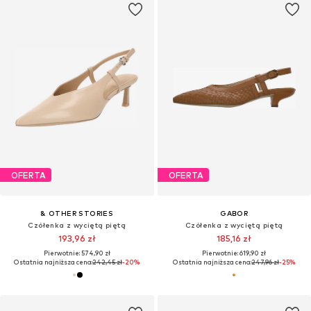
OFERTA
OFERTA
& OTHER STORIES
GABOR
Czółenka z wyciętą piętą
Czółenka z wyciętą piętą
193,96 zł
185,16 zł
Pierwotnie: 574,90 zł
Pierwotnie: 619,90 zł
Ostatnia najniższa cena:
242,45 zł
-20%
Ostatnia najniższa cena:
247,96 zł
-25%