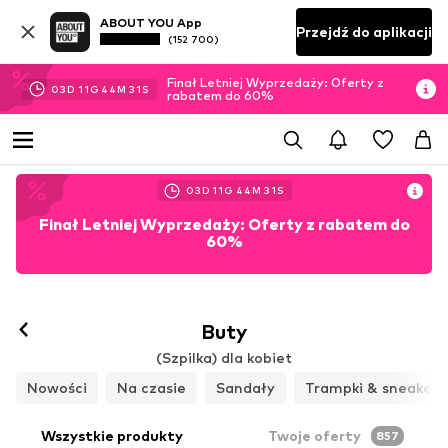
ABOUT YOU App
Przejdź do aplikacji
(152 700)
Finał Letniej Wyprzedaży: Oferty z
03
D
11
G
44
M
29
S
rabatem do 60%
03
D
11
G
44
M
29
S
Finał Letniej Wyprzedaży: Oferty z rabatem do
60%
Buty
(Szpilka) dla kobiet
Nowości
Na czasie
Sandały
Trampki & sneakers
Wszystkie produkty
Twoje oferty
857