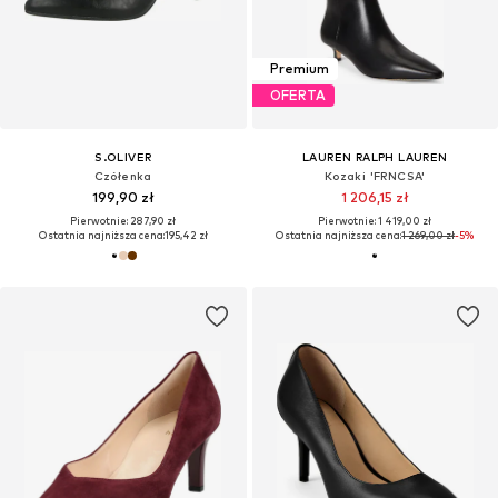
Premium
OFERTA
S.OLIVER
LAUREN RALPH LAUREN
Czółenka
Kozaki 'FRNCSA'
199,90 zł
1 206,15 zł
Pierwotnie: 287,90 zł
Pierwotnie: 1 419,00 zł
Ostatnia najniższa cena:
195,42 zł
Ostatnia najniższa cena:
1 269,00 zł
-5%