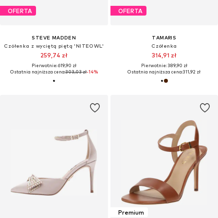
OFERTA
OFERTA
STEVE MADDEN
TAMARIS
Czółenka z wyciętą piętą 'NITEOWL'
Czółenka
259,74 zł
314,91 zł
Pierwotnie: 619,90 zł
Pierwotnie: 389,90 zł
Ostatnia najniższa cena:
303,03 zł
-14%
Ostatnia najniższa cena:
311,92 zł
Premium