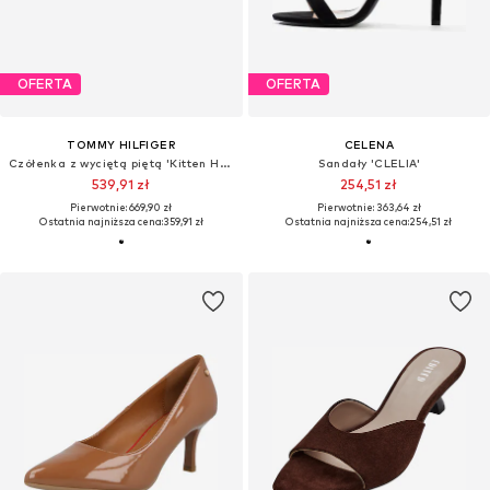
OFERTA
OFERTA
TOMMY HILFIGER
CELENA
Czółenka z wyciętą piętą 'Kitten Heel Slingbacks'
Sandały 'CLELIA'
539,91 zł
254,51 zł
Pierwotnie: 669,90 zł
Pierwotnie: 363,64 zł
Ostatnia najniższa cena:
359,91 zł
Ostatnia najniższa cena:
254,51 zł