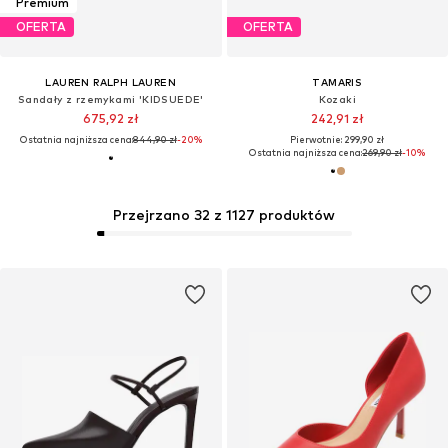
Premium
OFERTA
OFERTA
LAUREN RALPH LAUREN
TAMARIS
Sandały z rzemykami 'KIDSUEDE'
Kozaki
675,92 zł
242,91 zł
Ostatnia najniższa cena:
844,90 zł
-20%
Pierwotnie: 299,90 zł
Ostatnia najniższa cena:
269,90 zł
-10%
Przejrzano 32 z 1127 produktów