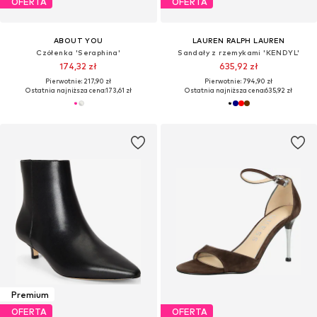
OFERTA
OFERTA
ABOUT YOU
LAUREN RALPH LAUREN
Czółenka 'Seraphina'
Sandały z rzemykami 'KENDYL'
174,32 zł
635,92 zł
Pierwotnie: 217,90 zł
Pierwotnie: 794,90 zł
Ostatnia najniższa cena:
173,61 zł
Ostatnia najniższa cena:
635,92 zł
Premium
OFERTA
OFERTA