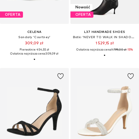
Nowość
OFERTA
OFERTA
CELENA
L37 HANDMADE SHOES
Sandały 'Courtney'
Botki 'NEVER TO WALK IN SHADOWS'
309,09 zł
1 529,15 zł
Pierwotnie: 454,55 zł
Ostatnia najniższa cena:
1 799,00 zł
-15%
Ostatnia najniższa cena:
309,09 zł