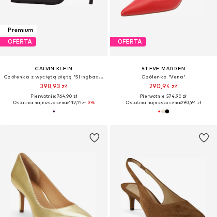
Premium
OFERTA
OFERTA
CALVIN KLEIN
STEVE MADDEN
Czółenka z wyciętą piętą 'Slingback Stiletto'
Czółenka 'Vena'
398,93 zł
290,94 zł
Pierwotnie: 764,90 zł
Pierwotnie: 574,90 zł
Ostatnia najniższa cena:
412,11 zł
-3%
Ostatnia najniższa cena:
290,94 zł