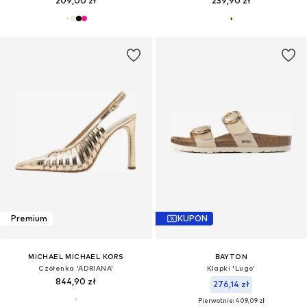
209,00 zł
239,90 zł
Premium
KUPON
MICHAEL MICHAEL KORS
BAYTON
Czółenka 'ADRIANA'
Klapki 'Lugo'
844,90 zł
276,14 zł
Pierwotnie: 409,09 zł