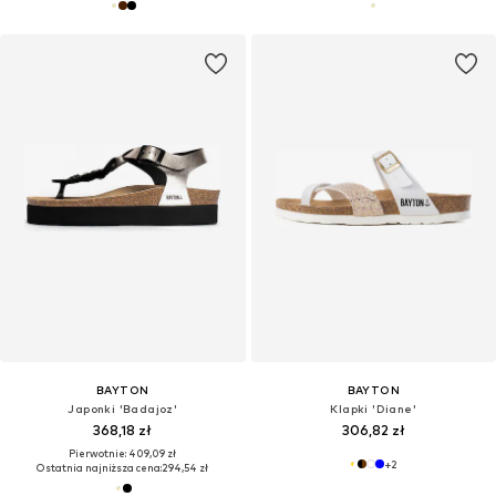
BAYTON
BAYTON
Japonki 'Badajoz'
Klapki 'Diane'
368,18 zł
306,82 zł
Pierwotnie: 409,09 zł
+
2
Ostatnia najniższa cena:
294,54 zł