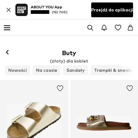
ABOUT YOU App
Przejdź do aplikacji
(152 700)
Obserwuj
Buty
(złoty) dla kobiet
Nowości
Na czasie
Sandały
Trampki & sneakers