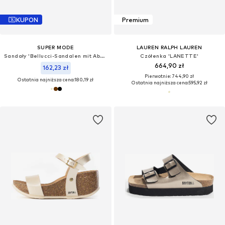
KUPON
Premium
SUPER MODE
LAUREN RALPH LAUREN
Sandały 'Bellucci-Sandalen mit Absatz'
Czółenka 'LANETTE'
664,90 zł
162,23 zł
Pierwotnie: 744,90 zł
Ostatnia najniższa cena:
180,19 zł
Ostatnia najniższa cena:
595,92 zł