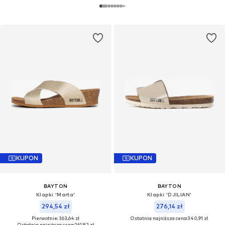
KUPON
KUPON
BAYTON
BAYTON
Klapki 'Marta'
Klapki 'DJILIAN'
294,54 zł
276,14 zł
Pierwotnie: 363,64 zł
Ostatnia najniższa cena:
340,91 zł
Ostatnia najniższa cena:
261,82 zł