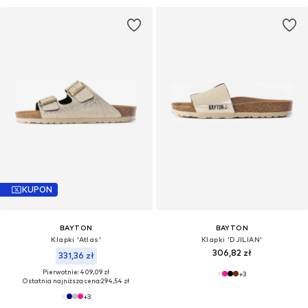
KUPON
BAYTON
BAYTON
Klapki 'Atlas'
Klapki 'DJILIAN'
306,82 zł
331,36 zł
Pierwotnie: 409,09 zł
+
3
Ostatnia najniższa cena:
294,54 zł
+
3