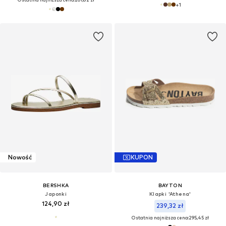
+
1
Nowość
KUPON
BERSHKA
BAYTON
Japonki
Klapki 'Athena'
124,90 zł
239,32 zł
Ostatnia najniższa cena:
295,45 zł