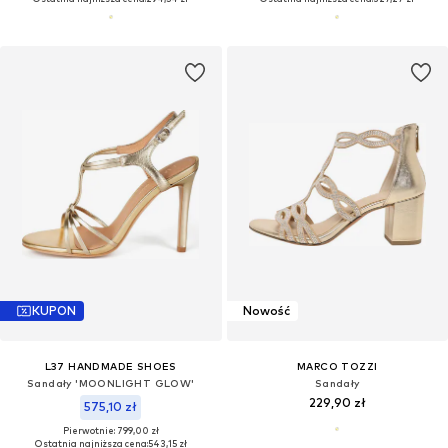
KUPON
Nowość
L37 HANDMADE SHOES
MARCO TOZZI
Sandały 'MOONLIGHT GLOW'
Sandały
229,90 zł
575,10 zł
Pierwotnie: 799,00 zł
Ostatnia najniższa cena:
543,15 zł