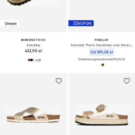
Unisex
KUPON
BIRKENSTOCK
FINDLAY
Sandały
Sandały 'Paris-Sandalen zum Hineinschlüpfen'
432,90 zł
Od 189,28 zł
Ostatnia najniższa cena:
210,22 zł
+
28