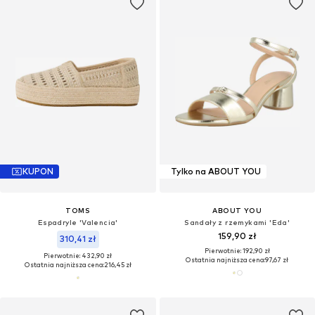
KUPON
Tylko na ABOUT YOU
TOMS
ABOUT YOU
Espadryle 'Valencia'
Sandały z rzemykami 'Eda'
159,90 zł
310,41 zł
Pierwotnie: 192,90 zł
Pierwotnie: 432,90 zł
Ostatnia najniższa cena:
97,67 zł
Ostatnia najniższa cena:
216,45 zł