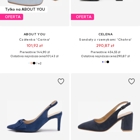
Tylko na ABOUT YOU
OFERTA
OFERTA
ABOUT YOU
CELENA
Czółenka 'Carina'
Sandały z rzemykami 'Chahra'
101,92 zł
290,87 zł
Pierwotnie: 144,90 zł
Pierwotnie: 454,55 zł
Ostatnia najniższa cena:
101,43 zł
Ostatnia najniższa cena:
290,87 zł
+
2