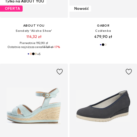
Tylko na ABOUT YOU
OFERTA
Nowość
ABOUT YOU
GABOR
Sandały 'Alisha Shoe'
Czółenka
114,32 zł
479,90 zł
Pierwotnie: 192,90 zł
Ostatnia najniższa cena:
137,61 zł
-17%
+
5