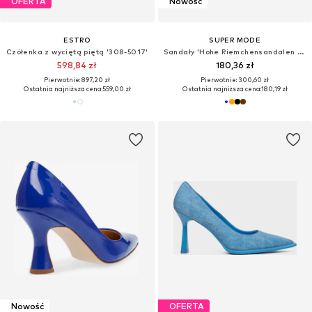
OFERTA
Nowość
ESTRO
SUPER MODE
Czółenka z wyciętą piętą '308-5017'
Sandały 'Hohe Riemchensandalen von R and BE'
598,84 zł
180,36 zł
Pierwotnie: 897,20 zł
Pierwotnie: 300,60 zł
Ostatnia najniższa cena:
559,00 zł
Ostatnia najniższa cena:
180,19 zł
Nowość
OFERTA