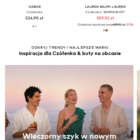
GABOR
LAUREN RALPH LAUREN
Czółenka
Czółenka 'BARNSBURY'
524,90 zł
559,92 zł
Ostatnia najniższa cena:
699,90 zł
-20%
ODKRYJ TRENDY I NAJLEPSZE MARKI
Inspiracja dla Czółenka & buty na obcasie
Wieczorny szyk w nowym