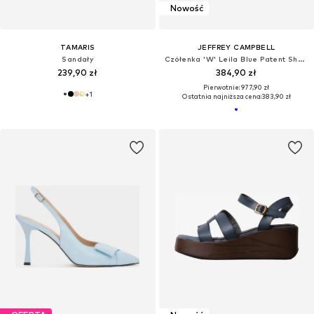
Nowość
TAMARIS
JEFFREY CAMPBELL
Sandały
Czółenka 'W' Leila Blue Patent Shoes'
239,90 zł
384,90 zł
Pierwotnie: 977,90 zł
+
1
Ostatnia najniższa cena:
383,90 zł