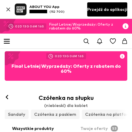
ABOUT YOU App
Przejdź do aplikacji
(152 700)
Finał Letniej Wyprzedaży: Oferty z
02
D
13
G
06
M
13
S
rabatem do 60%
02
D
13
G
06
M
13
S
Finał Letniej Wyprzedaży: Oferty z rabatem do
60%
Czółenka na słupku
(niebieski) dla kobiet
Sandały
Czółenka z paskiem
Czółenka na platform
Wszystkie produkty
Twoje oferty
53