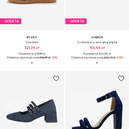
OFERTA
OFERTA
RYŁKO
GABOR
Sandały
Czółenka z wyciętą piętą
321,29 zł
155,96 zł
Pierwotnie: 419,99 zł
Pierwotnie: 524,90 zł
Ostatnia najniższa cena:
356,99 zł
-10%
Ostatnia najniższa cena:
262,45 zł
-40%