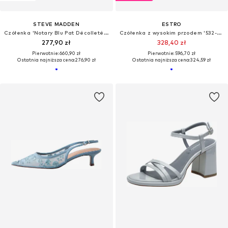
STEVE MADDEN
ESTRO
Czółenka 'Notary Blu Pat Décolleté Shoes'
Czółenka z wysokim przodem '532-801'
277,90 zł
328,40 zł
Pierwotnie: 660,90 zł
Pierwotnie: 596,70 zł
Ostatnia najniższa cena:
276,90 zł
Ostatnia najniższa cena:
324,59 zł