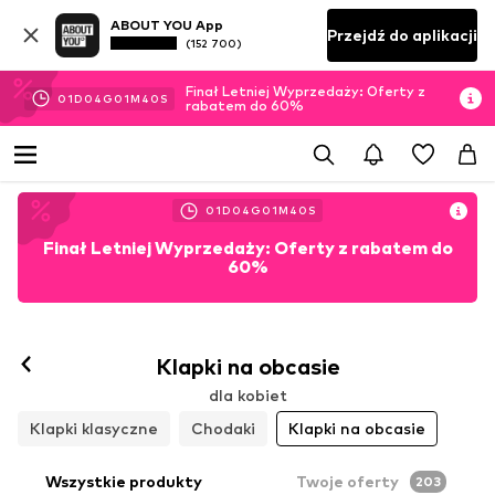
ABOUT YOU App
Przejdź do aplikacji
(152 700)
Finał Letniej Wyprzedaży: Oferty z
01
D
04
G
01
M
38
S
rabatem do 60%
01
D
04
G
01
M
38
S
Finał Letniej Wyprzedaży: Oferty z rabatem do
60%
Klapki na obcasie
dla kobiet
Klapki klasyczne
Chodaki
Klapki na obcasie
Wszystkie produkty
Twoje oferty
203