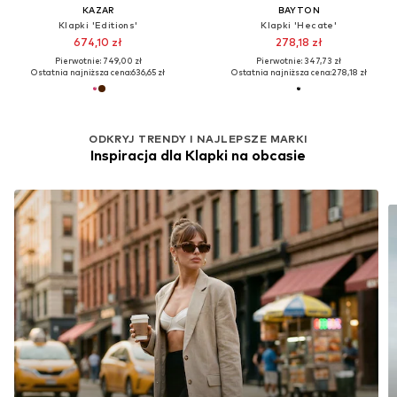
KAZAR
BAYTON
Klapki 'Editions'
Klapki 'Hecate'
674,10 zł
278,18 zł
Pierwotnie: 749,00 zł
Pierwotnie: 347,73 zł
Ostatnia najniższa cena:
636,65 zł
Ostatnia najniższa cena:
278,18 zł
ODKRYJ TRENDY I NAJLEPSZE MARKI
Inspiracja dla Klapki na obcasie