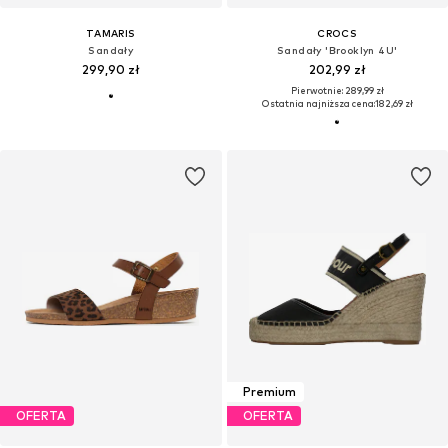
TAMARIS
CROCS
Sandały
Sandały 'Brooklyn 4U'
299,90 zł
202,99 zł
Pierwotnie: 289,99 zł
Ostatnia najniższa cena:
182,69 zł
Premium
OFERTA
OFERTA