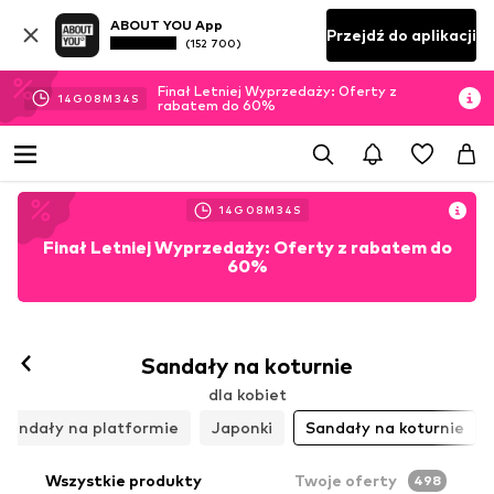
ABOUT YOU App
Przejdź do aplikacji
(152 700)
Finał Letniej Wyprzedaży: Oferty z
14
G
08
M
32
S
rabatem do 60%
14
G
08
M
32
S
Finał Letniej Wyprzedaży: Oferty z rabatem do
60%
Sandały na koturnie
dla kobiet
Sandały na platformie
Japonki
Sandały na koturnie
Wszystkie produkty
Twoje oferty
498