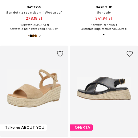
BAYTON
BARBOUR
Sandały z rzemykami 'Wodonga'
Sandały
278,18 zł
341,94 zł
Pierwotnie: 347,73 zł
Pierwotnie: 719,90 zł
Ostatnia najniższa cena:
278,18 zł
Ostatnia najniższa cena:
255,96 zł
+
7
Tylko na ABOUT YOU
OFERTA