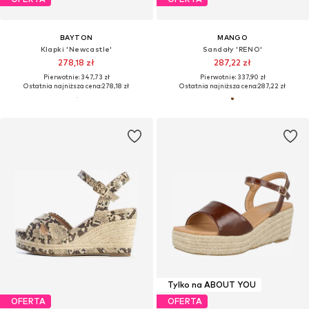
BAYTON
MANGO
Klapki 'Newcastle'
Sandały 'RENO'
278,18 zł
287,22 zł
Pierwotnie: 347,73 zł
Pierwotnie: 337,90 zł
Ostatnia najniższa cena:
278,18 zł
Ostatnia najniższa cena:
287,22 zł
Tylko na ABOUT YOU
OFERTA
OFERTA