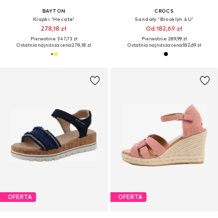
BAYTON
CROCS
Klapki 'Hecate'
Sandały 'Brooklyn 4U'
278,18 zł
Od 182,69 zł
Pierwotnie: 347,73 zł
Pierwotnie: 289,99 zł
Ostatnia najniższa cena:
278,18 zł
Ostatnia najniższa cena:
182,69 zł
OFERTA
OFERTA