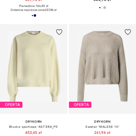
Pierwotnie: 764,90 zł
Ostatnia najniższa cena:
257,96 zł
OFERTA
OFERTA
DRYKORN
DRYKORN
Bluzka sportowa 'ASTERA_P5'
Sweter 'MALESE 10'
653,65 zł
241,96 zł