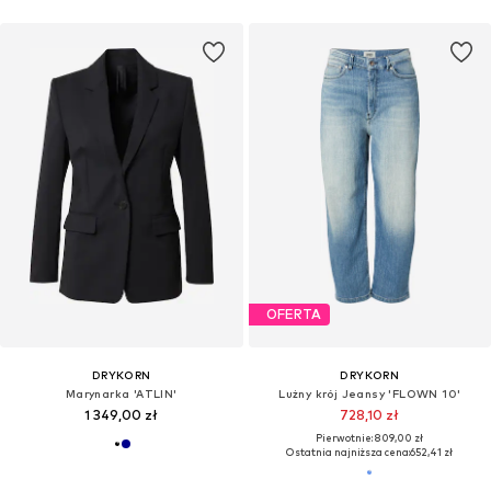
OFERTA
DRYKORN
DRYKORN
Marynarka 'ATLIN'
Lużny krój Jeansy 'FLOWN 10'
1 349,00 zł
728,10 zł
Pierwotnie: 809,00 zł
Ostatnia najniższa cena:
652,41 zł