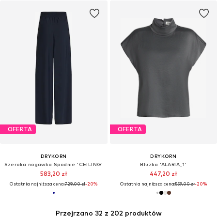
OFERTA
OFERTA
DRYKORN
DRYKORN
Szeroka nogawka Spodnie 'CEILING'
Bluzka 'ALARIA_1'
583,20 zł
447,20 zł
Ostatnia najniższa cena:
729,00 zł
-20%
Ostatnia najniższa cena:
559,00 zł
-20%
Przejrzano 32 z 202 produktów