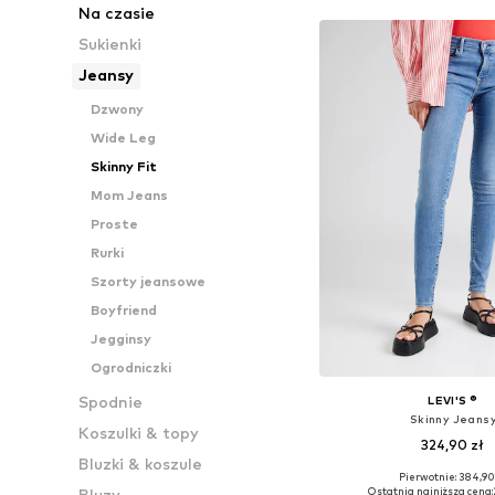
Na czasie
Sukienki
Jeansy
Dzwony
Wide Leg
Skinny Fit
Mom Jeans
Proste
Rurki
Szorty jeansowe
Boyfriend
Jegginsy
Ogrodniczki
Spodnie
LEVI'S ®
Skinny Jeans
Koszulki & topy
324,90 zł
Bluzki & koszule
+
2
Pierwotnie: 384,90
Dostępne w różnych ro
Ostatnia najniższa cena:
Bluzy