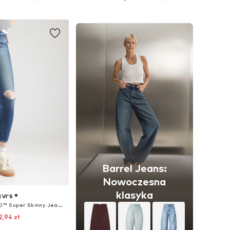
do koszyka
Dodaj do koszyka
Barrel Jeans:
Nowoczesna
klasyka
EVI'S ®
Skinny Jeansy '710™ Super Skinny Jeans'
2,94 zł