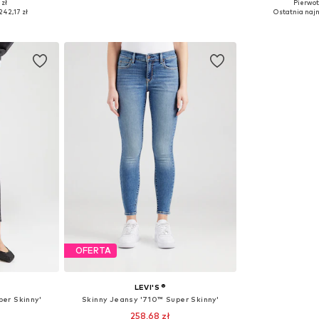
+
2
 zł
Pierwot
zmiarach
Dostępne w różnych rozmiarach
Dostępne w r
242,17 zł
Ostatnia najn
zyka
Dodaj do koszyka
Dodaj 
OFERTA
LEVI'S ®
er Skinny'
Skinny Jeansy '710™ Super Skinny'
258,68 zł