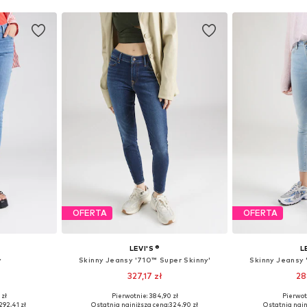
OFERTA
OFERTA
LEVI'S ®
L
y
Skinny Jeansy '710™ Super Skinny'
Skinny Jeansy 
327,17 zł
28
+
2
 zł
Pierwotnie: 384,90 zł
Pierwot
zmiarach
Dostępne w różnych rozmiarach
Dostępne w r
292,41 zł
Ostatnia najniższa cena:
324,90 zł
Ostatnia najn