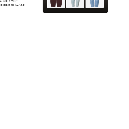
nie: 384,90 zł
óżnych rozmiarach
iższa cena:
152,45 zł
do koszyka