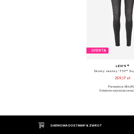
OFERTA
LEVI'S ®
Skinny Jeansy '710™ Sup
259,17 zł
+
2
Pierwotnie: 384,90
Dostępne w różnych ro
Ostatnia najniższa cena:
Dodaj do kos
30 DNI NA ZWROT TOWARU