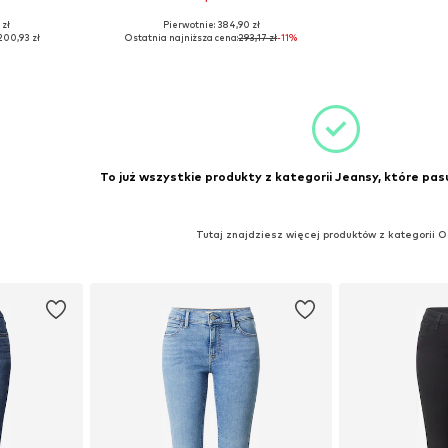
+
2
 zł
Pierwotnie: 384,90 zł
zmiarach
Dostępne rozmiary: 24 x 30, 25 x 30, 25 x 32, 26 x 32, 27 x 32, 28 x 32
200,93 zł
Ostatnia najniższa cena:
293,17 zł
-11%
zyka
Dodaj do koszyka
To już wszystkie produkty z kategorii Jeansy, które pasu
Tutaj znajdziesz więcej produktów z kategorii 