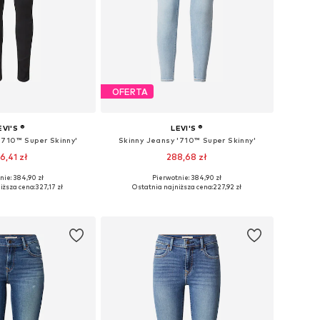
OFERTA
EVI'S ®
LEVI'S ®
'710™ Super Skinny'
Skinny Jeansy '710™ Super Skinny'
6,41 zł
288,68 zł
+
2
nie: 384,90 zł
Pierwotnie: 384,90 zł
óżnych rozmiarach
Dostępne w różnych rozmiarach
iższa cena:
327,17 zł
Ostatnia najniższa cena:
227,92 zł
do koszyka
Dodaj do koszyka