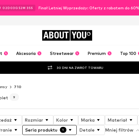
Finał Letniej Wyprzedaży: Oferty z rabatem do 60
02
D
03
G
52
M
33
S
ABOUT
YOU
t
Akcesoria
Streetwear
Premium
Top 100
30 DNI NA ZWROT TOWARU
ansy
710
biet
9
zedaż
Rozmiar
Kolor
Marka
Materiał
Pranie
Seria produktu
Detale
Mniej filtrów
1