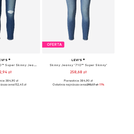
OFERTA
EVI'S ®
LEVI'S ®
Skinny Jeansy '710™ Super Skinny Jeans'
Skinny Jeansy '710™ Super Skinny'
2,94 zł
258,68 zł
+
2
nie: 384,90 zł
Pierwotnie: 384,90 zł
óżnych rozmiarach
Dostępne rozmiary: 24 x 30, 25 x 30, 25 x 32, 26 x 32, 27 x 32, 28 x 32
iższa cena:
152,45 zł
Ostatnia najniższa cena:
293,17 zł
-11%
do koszyka
Dodaj do koszyka