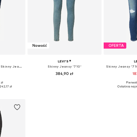
Nowość
OFERTA
LEVI'S ®
L
Skinny Jeansy '710™ Super Skinny Jeans'
Skinny Jeansy '710'
384,90 zł
18
+
2
 zł
Pierwot
zmiarach
Dostępne w różnych rozmiarach
Dostępne w r
242,17 zł
Ostatnia najn
zyka
Dodaj do koszyka
Dodaj 