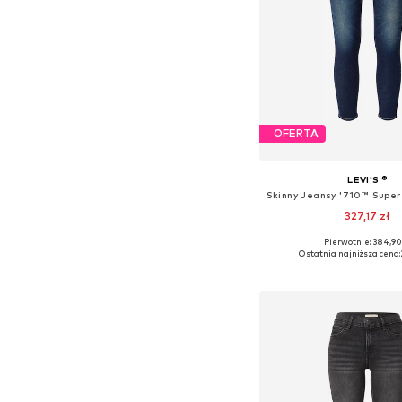
OFERTA
LEVI'S ®
327,17 zł
Pierwotnie: 384,90
Dostępne w różnych ro
Ostatnia najniższa cena:
Dodaj do kos