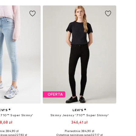
OFERTA
EVI'S ®
LEVI'S ®
'710™ Super Skinny'
Skinny Jeansy '710™ Super Skinny'
8,68 zł
346,41 zł
+
2
nie: 384,90 zł
Pierwotnie: 384,90 zł
óżnych rozmiarach
Dostępne w różnych rozmiarach
iższa cena:
227,92 zł
Ostatnia najniższa cena:
327,17 zł