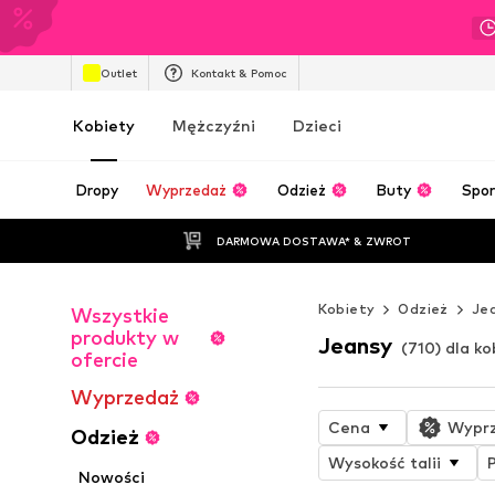
Outlet
Kontakt & Pomoc
Kobiety
Mężczyźni
Dzieci
Dropy
Wyprzedaż
Odzież
Buty
Spor
DARMOWA DOSTAWA* & ZWROT
Kobiety
Odzież
Je
Wszystkie
produkty w
Jeansy
(710) dla ko
ofercie
Wyprzedaż
Cena
Wypr
Odzież
Wysokość talii
Nowości