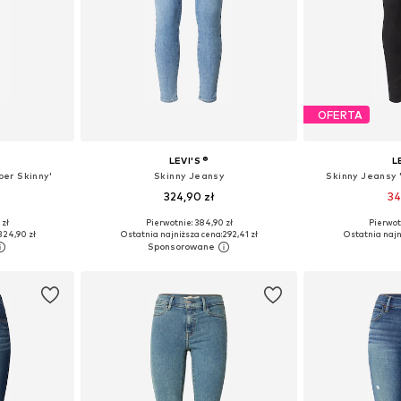
OFERTA
LEVI'S ®
L
er Skinny'
Skinny Jeansy
Skinny Jeansy 
324,90 zł
34
+
2
 zł
Pierwotnie: 384,90 zł
Pierwot
zmiarach
Dostępne w różnych rozmiarach
Dostępne w r
324,90 zł
Ostatnia najniższa cena:
292,41 zł
Ostatnia najn
zyka
Dodaj do koszyka
Dodaj 