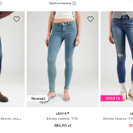
zyka
Dodaj do koszyka
Dodaj 
Nowość
OFERTA
LEVI'S ®
L
Skinny Jeansy '710™ Super Skinny Jeans'
Skinny Jeansy '710'
384,90 zł
18