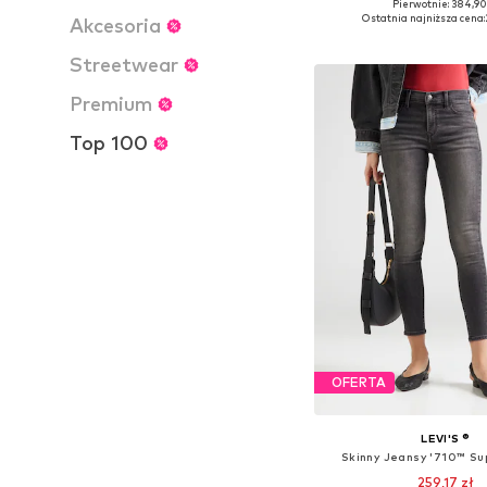
Pierwotnie: 384,90
Dostępne w różnych ro
Ostatnia najniższa cena:
Akcesoria
Dodaj do kos
Streetwear
Premium
Top 100
OFERTA
LEVI'S ®
Skinny Jeansy '710™ Sup
259,17 zł