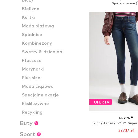
Dodaj do kos
Bielizna
Kurtki
Moda plażowa
Spódnice
Kombinezony
Swetry & dzianina
Płaszcze
Marynarki
Plus size
Moda ciążowa
Specjalne okazje
OFERTA
Ekskluzywne
Recykling
LEVI'S ®
Buty
327,17 zł
Sport