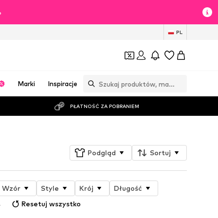
%
PL
Marki
Inspiracje
PŁATNOŚĆ ZA POBRANIEM
Podgląd
Sortuj
Wzór
Style
Krój
Długość
Resetuj wszystko