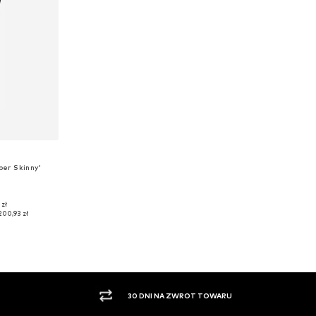
er Skinny'
 zł
zmiarach
200,93 zł
zyka
PŁATNOŚĆ ZA POBRANIEM