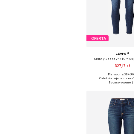
OFERTA
LEVI'S ®
Skinny Jeansy '710™ Sup
327,17 zł
+
2
Pierwotnie: 384,90
Dostępne w różnych ro
Ostatnia najniższa cena:
Dodaj do kos