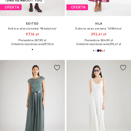
Tylko na ABOUT YOU
OFERTA
OFERTA
EDITED
VILA
Suknia wieczorowa 'Madalina'
Suknia wieczorowa 'VIMilina'
97,16 zł
292,41 zł
Pierwotnie: 287,90 zł
Pierwotnie: 384,90 zł
Ostatnia najniższa cena:
97,16 zł
Ostatnia najniższa cena:
292,41 zł
+
1