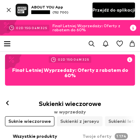
ABOUT YOU App
Przejdź do aplikacji
(152 700)
Finał Letniej Wyprzedaży: Oferty z
02
D
15
G
04
M
28
S
rabatem do 60%
02
D
15
G
04
M
28
S
Finał Letniej Wyprzedaży: Oferty z rabatem do
60%
Sukienki wieczorowe
w wyprzedaży
Suknie wieczorowe
Sukienki z jerseyu
Sukienki letni
Wszystkie produkty
Twoje oferty
1 174