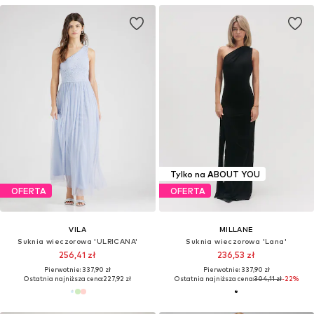
Tylko na ABOUT YOU
OFERTA
OFERTA
VILA
MILLANE
Suknia wieczorowa 'ULRICANA'
Suknia wieczorowa 'Lana'
256,41 zł
236,53 zł
Pierwotnie: 337,90 zł
Pierwotnie: 337,90 zł
Ostatnia najniższa cena:
227,92 zł
Ostatnia najniższa cena:
304,11 zł
-22%