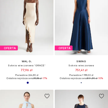
OFERTA
OFERTA
WAL G.
SWING
Suknia wieczorowa 'GRACE'
Suknia wieczorowa
77,96 zł
751,41 zł
Pierwotnie: 264,90 zł
Pierwotnie: 1 199,00 zł
Ostatnia najniższa cena:
93,96 zł
-17%
Ostatnia najniższa cena:
834,90 zł
-10%