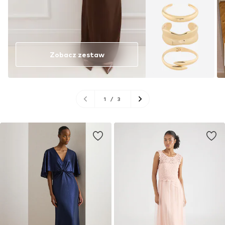
Zobacz zestaw
1
/
3