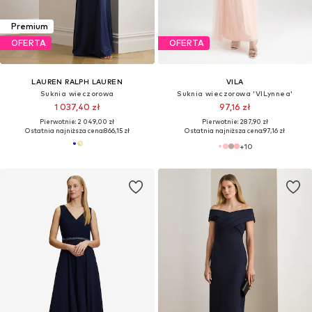
Premium
OFERTA
OFERTA
LAUREN RALPH LAUREN
VILA
Suknia wieczorowa
Suknia wieczorowa 'VILynnea'
1 037,40 zł
97,16 zł
Pierwotnie: 2 049,00 zł
Pierwotnie: 287,90 zł
Ostatnia najniższa cena:
866,15 zł
Ostatnia najniższa cena:
97,16 zł
+
10