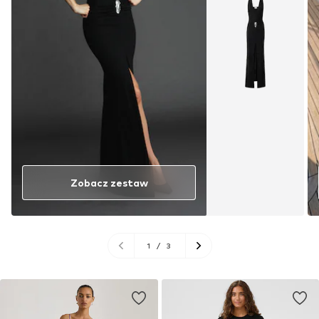
Zobacz zestaw
1
/
3