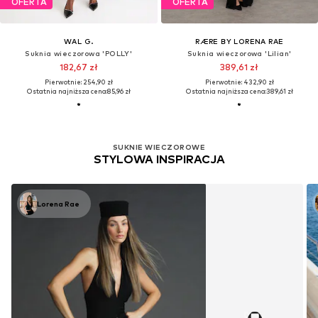
OFERTA
OFERTA
WAL G.
RÆRE BY LORENA RAE
Suknia wieczorowa 'POLLY'
Suknia wieczorowa 'Lilian'
182,67 zł
389,61 zł
Pierwotnie: 254,90 zł
Pierwotnie: 432,90 zł
Ostatnia najniższa cena:
85,96 zł
Ostatnia najniższa cena:
389,61 zł
SUKNIE WIECZOROWE
STYLOWA INSPIRACJA
Lorena Rae