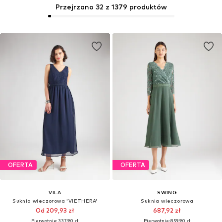
Przejrzano 32 z 1379 produktów
OFERTA
OFERTA
VILA
SWING
Suknia wieczorowa 'VIETHERA'
Suknia wieczorowa
Od 209,93 zł
687,92 zł
Pierwotnie: 337,90 zł
Pierwotnie: 859,90 zł