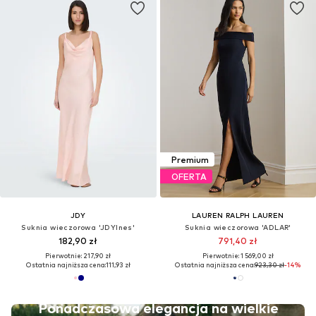
Premium
OFERTA
JDY
LAUREN RALPH LAUREN
Suknia wieczorowa 'JDYInes'
Suknia wieczorowa 'ADLAR'
182,90 zł
791,40 zł
Pierwotnie: 217,90 zł
Pierwotnie: 1 569,00 zł
Ostatnia najniższa cena:
111,93 zł
Ostatnia najniższa cena:
923,30 zł
-14%
Ponadczasowa elegancja na wielkie