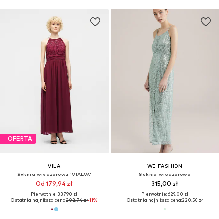
OFERTA
VILA
WE FASHION
Suknia wieczorowa 'VIALVA'
Suknia wieczorowa
Od 179,94 zł
315,00 zł
Pierwotnie: 337,90 zł
Pierwotnie: 629,00 zł
Ostatnia najniższa cena:
202,74 zł
-11%
Ostatnia najniższa cena:
220,50 zł