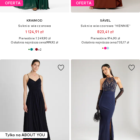
OFERTA
OFERTA
KRAIMOD
SÁVEL
Suknia wieczorowa
Suknia wieczorowa 'HENNIE'
1 124,91 zł
823,41 zł
Pierwotnie: 1 249,90 zł
Pierwotnie: 914,90 zł
Ostatnia najniższa cena:
999,92 zł
Ostatnia najniższa cena:
735,17 zł
+
2
Tylko na ABOUT YOU