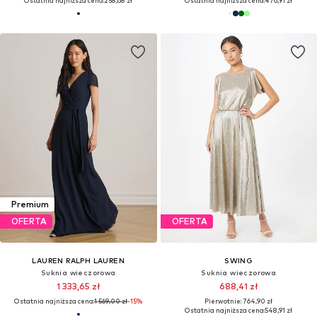
Ostatnia najniższa cena:
258,68 zł
Ostatnia najniższa cena:
476,91 zł
Premium
OFERTA
OFERTA
LAUREN RALPH LAUREN
SWING
Suknia wieczorowa
Suknia wieczorowa
1 333,65 zł
688,41 zł
Ostatnia najniższa cena:
1 569,00 zł
-15%
Pierwotnie: 764,90 zł
Ostatnia najniższa cena:
548,91 zł