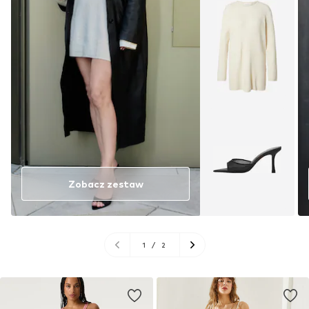
Zobacz zestaw
1
/
2