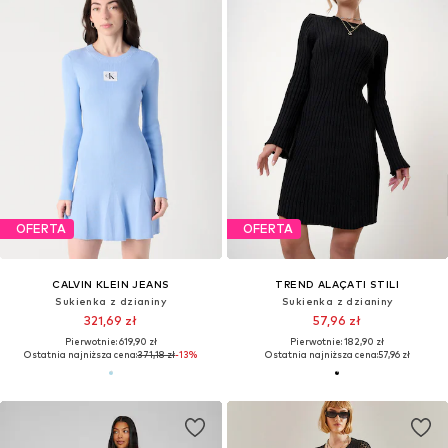
OFERTA
OFERTA
CALVIN KLEIN JEANS
TREND ALAÇATI STILI
Sukienka z dzianiny
Sukienka z dzianiny
321,69 zł
57,96 zł
Pierwotnie: 619,90 zł
Pierwotnie: 182,90 zł
Ostatnia najniższa cena:
371,18 zł
-13%
Ostatnia najniższa cena:
57,96 zł