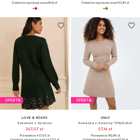
Ostatnia najniższa cena:
29,16 zł
Ostatnia najniższa cena:
132,93 zł
OFERTA
OFERTA
LOVE & ROSES
ONLY
Sukienka z dzianiny
Sukienka z dzianiny 'ONLKatia'
247,07 zł
57,16 zł
Pierwotnie: 417,00 zł
Pierwotnie: 192,90 zł
Ostatnia najniższa cena:
247,07 zł
Ostatnia najniższa cena:
57,16 zł