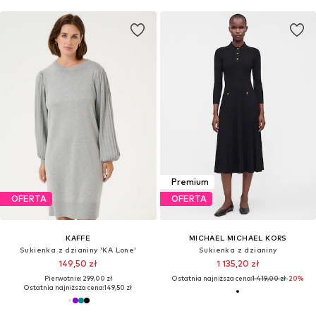
Premium
OFERTA
OFERTA
KAFFE
MICHAEL MICHAEL KORS
Sukienka z dzianiny 'KA Lone'
Sukienka z dzianiny
149,50 zł
1 135,20 zł
Pierwotnie: 299,00 zł
Ostatnia najniższa cena:
1 419,00 zł
-20%
Ostatnia najniższa cena:
149,50 zł