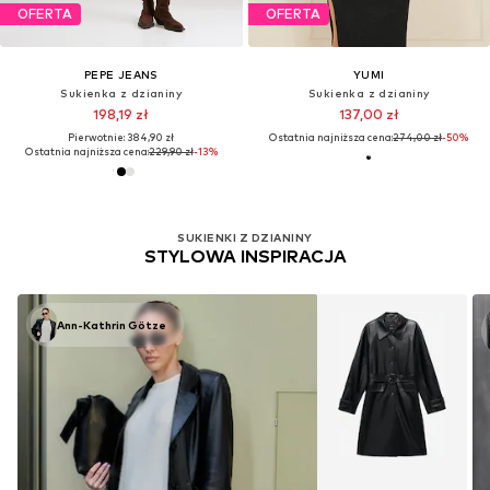
OFERTA
OFERTA
PEPE JEANS
YUMI
Sukienka z dzianiny
Sukienka z dzianiny
198,19 zł
137,00 zł
Pierwotnie: 384,90 zł
Ostatnia najniższa cena:
274,00 zł
-50%
Ostatnia najniższa cena:
229,90 zł
-13%
SUKIENKI Z DZIANINY
STYLOWA INSPIRACJA
Ann-Kathrin Götze