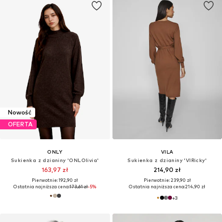
Nowość
OFERTA
ONLY
VILA
Sukienka z dzianiny 'ONLOlivia'
Sukienka z dzianiny 'VIRicky'
163,97 zł
214,90 zł
Pierwotnie: 192,90 zł
Pierwotnie: 239,90 zł
Ostatnia najniższa cena:
173,61 zł
-5%
Ostatnia najniższa cena:
214,90 zł
+
3