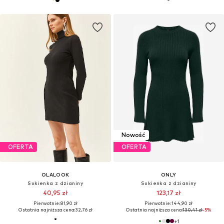
Nowość
OFERTA
OFERTA
OLALOOK
ONLY
Sukienka z dzianiny
Sukienka z dzianiny
40,95 zł
123,17 zł
Pierwotnie: 81,90 zł
Pierwotnie: 144,90 zł
Ostatnia najniższa cena:
32,76 zł
Ostatnia najniższa cena:
130,41 zł
-5%
+
1