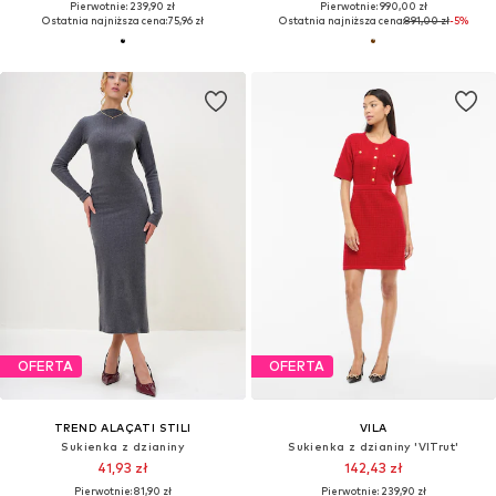
Pierwotnie: 239,90 zł
Pierwotnie: 990,00 zł
Ostatnia najniższa cena:
75,96 zł
Ostatnia najniższa cena:
891,00 zł
-5%
OFERTA
OFERTA
TREND ALAÇATI STILI
VILA
Sukienka z dzianiny
Sukienka z dzianiny 'VITrut'
41,93 zł
142,43 zł
Pierwotnie: 81,90 zł
Pierwotnie: 239,90 zł