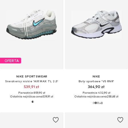
OFERTA
NIKE SPORTSWEAR
NIKE
Sneakersy niskie 'AIR MAX TL 2.5'
Buty sportowe 'V5 RNR'
539,91 zł
364,90 zł
Pierwotnie: 859,90 zł
Pierwotnie: 432,90 zł
Ostatnia najniższa cena:
539,91 zł
Ostatnia najniższa cena:
258,68 zł
+
8