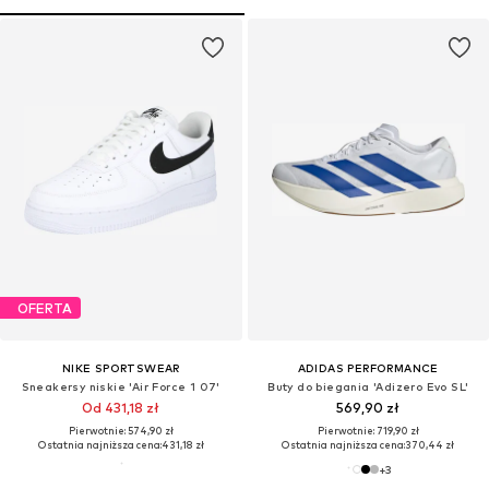
OFERTA
NIKE SPORTSWEAR
ADIDAS PERFORMANCE
Sneakersy niskie 'Air Force 1 07'
Buty do biegania 'Adizero Evo SL'
Od 431,18 zł
569,90 zł
Pierwotnie: 574,90 zł
Pierwotnie: 719,90 zł
Ostatnia najniższa cena:
431,18 zł
Ostatnia najniższa cena:
370,44 zł
+
3