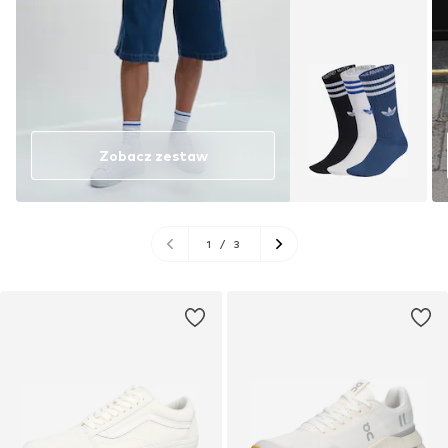
Zobacz zestaw
1
/
3