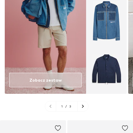
Zobacz zestaw
1
/
3