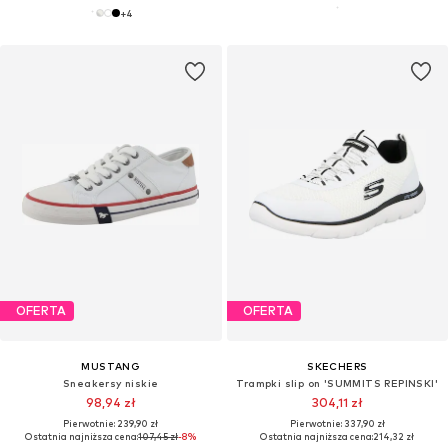
+
4
OFERTA
OFERTA
MUSTANG
SKECHERS
Sneakersy niskie
Trampki slip on 'SUMMITS REPINSKI'
98,94 zł
304,11 zł
Pierwotnie: 239,90 zł
Pierwotnie: 337,90 zł
Ostatnia najniższa cena:
107,45 zł
-8%
Ostatnia najniższa cena:
214,32 zł