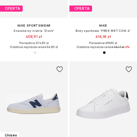
OFERTA
OFERTA
NIKE SPORTSWEAR
NIKE
Sneakersy niskie 'Dunk'
Buty sportowe 'FREE METCON 6'
458,91 zł
416,18 zł
Pierwotnie: 574,90 zł
Pierwotnie: 619,90 zł
Ostatnia najniższa cena:
454,90 zł
Ostatnia najniższa cena:
445,41 zł
-6%
Unisex