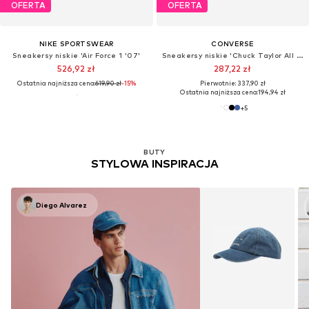
OFERTA
OFERTA
NIKE SPORTSWEAR
CONVERSE
Sneakersy niskie 'Air Force 1 '07'
Sneakersy niskie 'Chuck Taylor All Star Classic'
526,92 zł
287,22 zł
Ostatnia najniższa cena:
619,90 zł
-15%
Pierwotnie: 337,90 zł
Ostatnia najniższa cena:
194,94 zł
+
5
BUTY
STYLOWA INSPIRACJA
Diego Alvarez