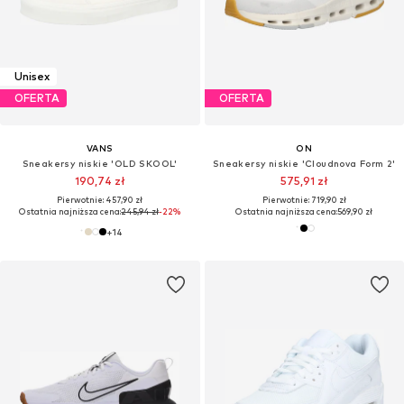
Unisex
OFERTA
OFERTA
VANS
ON
Sneakersy niskie 'OLD SKOOL'
Sneakersy niskie 'Cloudnova Form 2'
190,74 zł
575,91 zł
Pierwotnie: 457,90 zł
Pierwotnie: 719,90 zł
Ostatnia najniższa cena:
245,94 zł
-22%
Ostatnia najniższa cena:
569,90 zł
+
14