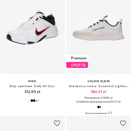
Premium
OFERTA
NIKE
CALVIN KLEIN
Buty sportowe 'Defy All Day'
Sneakersy niskie 'Essential Lightweight Runner'
312,90 zł
386,91 zł
Pierwotnie: 479,90 zł
+
1
Ostatnia najniższa cena:
214,11 zł