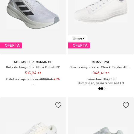
Unisex
OFERTA
OFERTA
ADIDAS PERFORMANCE
CONVERSE
Buty do biegania 'Ultra Boost 5X'
Sneakersy niskie 'Chuck Taylor All Star Leather'
515,94 zł
346,41 zł
Ostatnia najniższa cena:
859,90 zł
-40%
Pierwotnie: 384,90 zł
Ostatnia najniższa cena:
346,41 zł