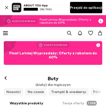
ABOUT YOU App
Przejdź do aplikacji
(152 700)
Finał Letniej Wyprzedaży: Oferty z
02
D
07
G
57
M
51
S
rabatem do 60%
02
D
07
G
57
M
51
S
Finał Letniej Wyprzedaży: Oferty z rabatem do
60%
Buty
(biały) dla mężczyzn
Nowości
Na czasie
Trampki & sneakersy
Półbut
Wszystkie produkty
Twoje oferty
1 058