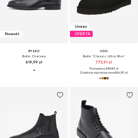
Unisex
Nowość
OFERTA
RYŁKO
UGG
Botki Chelsea
Botki 'Classic Ultra Mini'
619,99 zł
773,91 zł
Pierwotnie: 859,90 zł
Ostatnia najniższa cena:
564,90 zł