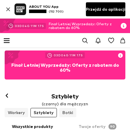
ABOUT YOU App
Przejdź do aplikacji
(152 700)
Finał Letniej Wyprzedaży: Oferty z
03
D
04
G
11
M
13
S
rabatem do 60%
03
D
04
G
11
M
13
S
Finał Letniej Wyprzedaży: Oferty z rabatem do
60%
Sztyblety
(czarny) dla mężczyzn
Workery
Sztyblety
Botki
Wszystkie produkty
Twoje oferty
90