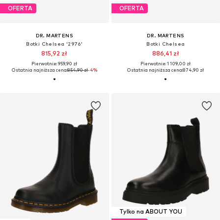
OFERTA
OFERTA
DR. MARTENS
DR. MARTENS
Botki Chelsea '2976'
Botki Chelsea
815,92 zł
886,41 zł
Pierwotnie: 959,90 zł
Pierwotnie: 1 109,00 zł
Ostatnia najniższa cena:
854,90 zł
-4%
Ostatnia najniższa cena:
874,90 zł
Tylko na ABOUT YOU