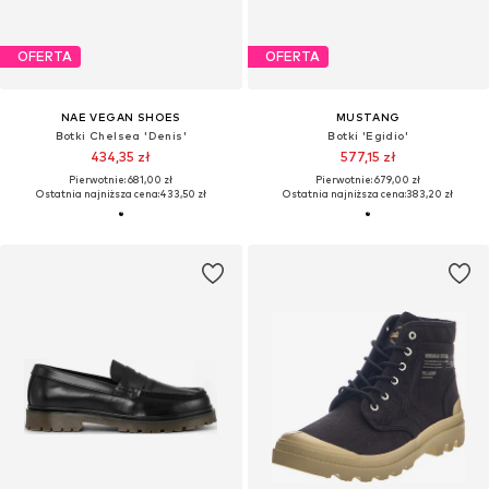
OFERTA
OFERTA
NAE VEGAN SHOES
MUSTANG
Botki Chelsea 'Denis'
Botki 'Egidio'
434,35 zł
577,15 zł
Pierwotnie: 681,00 zł
Pierwotnie: 679,00 zł
Ostatnia najniższa cena:
433,50 zł
Ostatnia najniższa cena:
383,20 zł