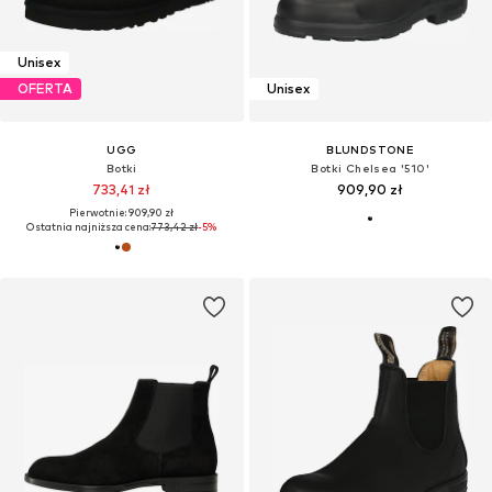
Unisex
OFERTA
Unisex
UGG
BLUNDSTONE
Botki
Botki Chelsea '510'
733,41 zł
909,90 zł
Pierwotnie: 909,90 zł
Ostatnia najniższa cena:
773,42 zł
-5%