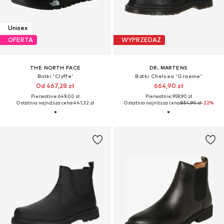
Unisex
OFERTA
WYPRZEDAŻ
THE NORTH FACE
DR. MARTENS
Botki 'Clyffe'
Botki Chelsea 'Graeme'
Od 467,28 zł
664,90 zł
Pierwotnie: 649,00 zł
Pierwotnie: 959,90 zł
Ostatnia najniższa cena:
441,32 zł
Ostatnia najniższa cena:
854,90 zł
-22%