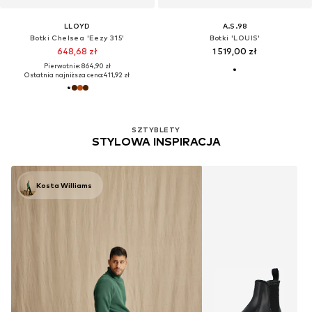
LLOYD
A.S.98
Botki Chelsea 'Eezy 315'
Botki 'LOUIS'
648,68 zł
1 519,00 zł
Pierwotnie: 864,90 zł
Ostatnia najniższa cena:
411,92 zł
SZTYBLETY
STYLOWA INSPIRACJA
Kosta Williams