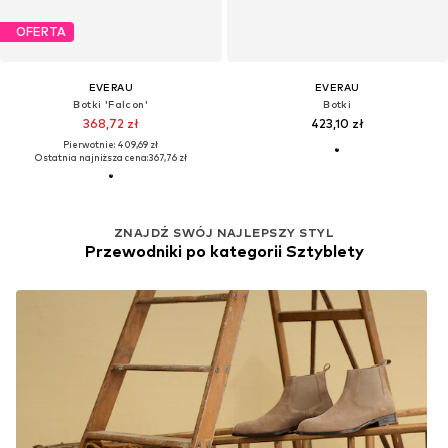
OFERTA
EVERAU
EVERAU
Botki 'Falcon'
Botki
368,72 zł
423,10 zł
Pierwotnie: 409,69 zł
Ostatnia najniższa cena:
367,76 zł
ZNAJDŹ SWÓJ NAJLEPSZY STYL
Przewodniki po kategorii Sztyblety