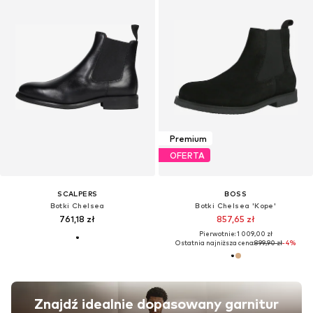
Premium
OFERTA
SCALPERS
BOSS
Botki Chelsea
Botki Chelsea 'Kope'
761,18 zł
857,65 zł
Pierwotnie: 1 009,00 zł
Ostatnia najniższa cena:
899,90 zł
-4%
Znajdź idealnie dopasowany garnitur