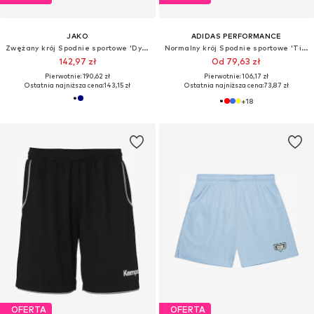
JAKO
ADIDAS PERFORMANCE
Zwężany krój Spodnie sportowe 'Dynamic'
Normalny krój Spodnie sportowe 'Tiro 24'
142,97 zł
Od 79,63 zł
Pierwotnie: 190,62 zł
Pierwotnie: 106,17 zł
Ostatnia najniższa cena:
143,15 zł
Ostatnia najniższa cena:
73,87 zł
+
18
OFERTA
OFERTA