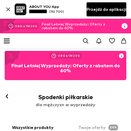
ABOUT YOU App
Przejdź do aplikacji
(152 700)
Finał Letniej Wyprzedaży: Oferty z
08
G
41
M
17
S
rabatem do 60%
08
G
41
M
17
S
Finał Letniej Wyprzedaży: Oferty z rabatem do
60%
Spodenki piłkarskie
dla mężczyzn w wyprzedaży
Wszystkie produkty
Twoje oferty
599