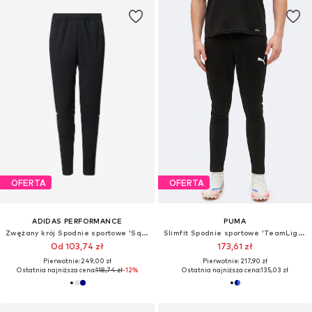
OFERTA
OFERTA
ADIDAS PERFORMANCE
PUMA
Zwężany krój Spodnie sportowe 'Squadra 25'
Slimfit Spodnie sportowe 'TeamLiga26'
Od 103,74 zł
173,61 zł
Pierwotnie: 249,00 zł
Pierwotnie: 217,90 zł
Ostatnia najniższa cena:
118,74 zł
-12%
Ostatnia najniższa cena:
135,03 zł