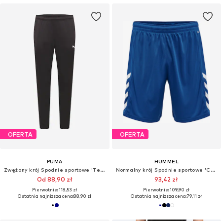
OFERTA
OFERTA
PUMA
HUMMEL
Zwężany krój Spodnie sportowe 'TeamRise'
Normalny krój Spodnie sportowe 'Core'
Od 88,90 zł
93,42 zł
Pierwotnie: 118,53 zł
Pierwotnie: 109,90 zł
Ostatnia najniższa cena:
88,90 zł
Ostatnia najniższa cena:
79,11 zł