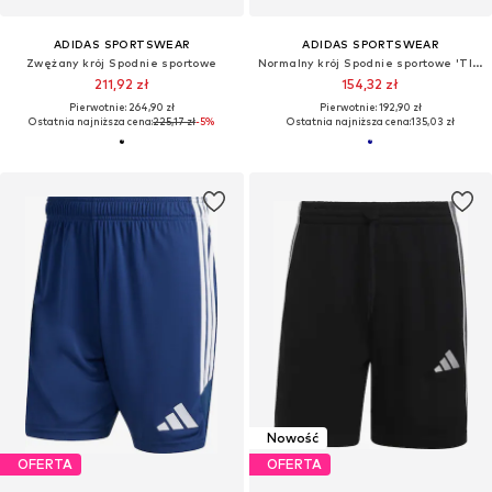
ADIDAS SPORTSWEAR
ADIDAS SPORTSWEAR
Zwężany krój Spodnie sportowe
Normalny krój Spodnie sportowe 'TIRO 7'
211,92 zł
154,32 zł
Pierwotnie: 264,90 zł
Pierwotnie: 192,90 zł
Ostatnia najniższa cena:
225,17 zł
-5%
Ostatnia najniższa cena:
135,03 zł
Nowość
OFERTA
OFERTA