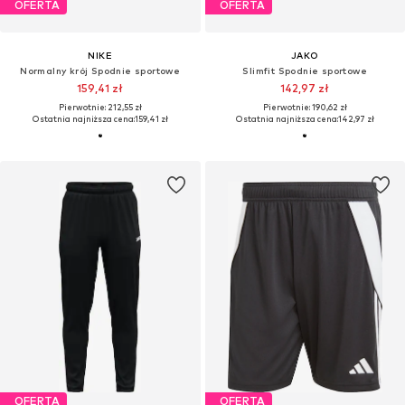
OFERTA
OFERTA
NIKE
JAKO
Normalny krój Spodnie sportowe
Slimfit Spodnie sportowe
159,41 zł
142,97 zł
Pierwotnie: 212,55 zł
Pierwotnie: 190,62 zł
Ostatnia najniższa cena:
159,41 zł
Ostatnia najniższa cena:
142,97 zł
OFERTA
OFERTA