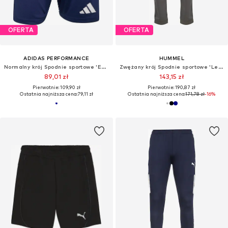
OFERTA
OFERTA
ADIDAS PERFORMANCE
HUMMEL
Normalny krój Spodnie sportowe 'ENT26'
Zwężany krój Spodnie sportowe 'Lead 2.0'
89,01 zł
143,15 zł
Pierwotnie: 109,90 zł
Pierwotnie: 190,87 zł
Ostatnia najniższa cena:
79,11 zł
Ostatnia najniższa cena:
171,78 zł
-16%