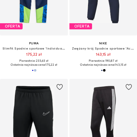
OFERTA
OFERTA
PUMA
NIKE
Slimfit Spodnie sportowe 'IndividualCUP'
Zwężany krój Spodnie sportowe 'Academy 25'
175,22 zł
143,15 zł
Pierwotnie: 233,63 zł
Pierwotnie: 190,87 zł
Ostatnia najniższa cena:
175,22 zł
Ostatnia najniższa cena:
143,15 zł