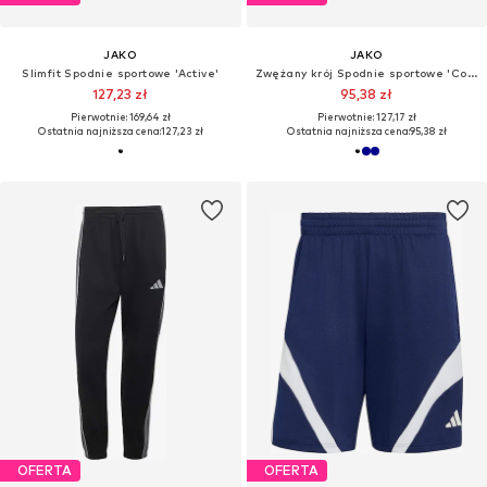
JAKO
JAKO
Slimfit Spodnie sportowe 'Active'
Zwężany krój Spodnie sportowe 'Competition 2.0'
127,23 zł
95,38 zł
Pierwotnie: 169,64 zł
Pierwotnie: 127,17 zł
Ostatnia najniższa cena:
127,23 zł
Ostatnia najniższa cena:
95,38 zł
OFERTA
OFERTA