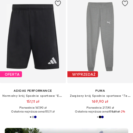
OFERTA
WYPRZEDAŻ
ADIDAS PERFORMANCE
PUMA
Normalny krój Spodnie sportowe 'Entrada26'
Zwężany krój Spodnie sportowe 'Team Goal'
151,11 zł
169,90 zł
Pierwotnie: 167,90 zł
Pierwotnie: 217,90 zł
Ostatnia najniższa cena:
151,11 zł
Ostatnia najniższa cena:
173,61 zł
-2%