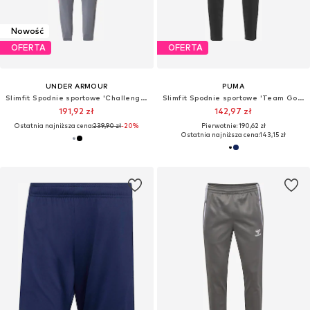
Nowość
OFERTA
OFERTA
UNDER ARMOUR
PUMA
Slimfit Spodnie sportowe 'Challenger'
Slimfit Spodnie sportowe 'Team Goal'
191,92 zł
142,97 zł
Ostatnia najniższa cena:
239,90 zł
-20%
Pierwotnie: 190,62 zł
Ostatnia najniższa cena:
143,15 zł