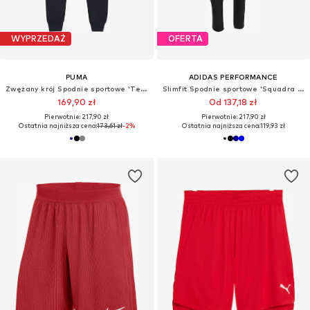
WYPRZEDAŻ
OFERTA
PUMA
ADIDAS PERFORMANCE
Zwężany krój Spodnie sportowe 'Team Goal'
Slimfit Spodnie sportowe 'Squadra 25'
169,90 zł
Od 137,18 zł
Pierwotnie: 217,90 zł
Pierwotnie: 217,90 zł
Ostatnia najniższa cena:
173,61 zł
-2%
Ostatnia najniższa cena:
119,93 zł