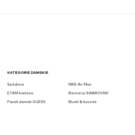
KATEGORIE DAMSKIE
Spódnice
NIKE Air Max
ETAM bielizna
Biżuteria SWAROVSKI
Pasek damski GUESS
Bluzki & koszule
Płaszcze zimowe
Czapki szary
Swetry basic
Spodnie wyszczuplające
Sukienki dzianinowe
Damski zegarek GUESS