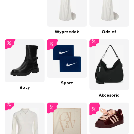
Wyprzedaż
Odzież
Sport
Buty
Akcesoria