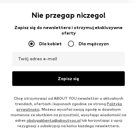
Nie przegap niczego!
Zapisz się do newslettera i otrzymuj ekskluzywne
oferty
Dla kobiet
Dla mężczyzn
Twój adres e-mail
Zapisz się
Chcę otrzymywać od ABOUT YOU newsletter o aktualnych
trendach, ofertach i kuponach zgodnie ze stroną
Polityka
prywatności
. Możesz wycofać swoją zgodę w dowolnym
momencie ze skutkiem na przyszłość, wysyłając wiadomość na
adres
obslugaklienta@aboutyou.pl
lub korzystając z opcji
rezygnacji z subskrypcji na końcu każdego newslettera.