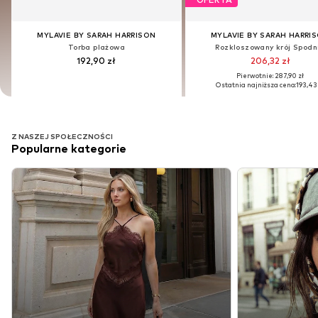
MYLAVIE BY SARAH HARRISON
MYLAVIE BY SARAH HARRISON
MYLAVIE BY SARAH HARRI
MYLAVIE BY SARAH HARRI
Torba plażowa
Torba plażowa
Rozkloszowany krój Spodn
Rozkloszowany krój Spodn
192,90 zł
192,90 zł
206,32 zł
206,32 zł
Pierwotnie: 287,90 zł
Pierwotnie: 287,90 zł
Ostatnia najniższa cena:
Ostatnia najniższa cena:
193,43
193,43
Z NASZEJ SPOŁECZNOŚCI
Popularne kategorie