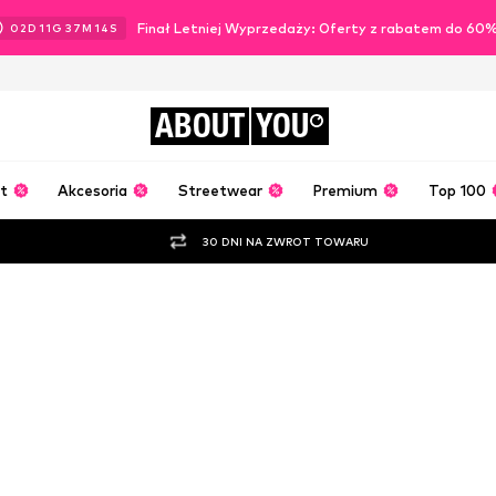
Finał Letniej Wyprzedaży: Oferty z rabatem do 60
02
D
11
G
37
M
12
S
ABOUT
YOU
t
Akcesoria
Streetwear
Premium
Top 100
30 DNI NA ZWROT TOWARU
Zestaw od Car