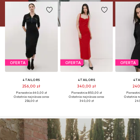
OFERTA
OFERTA
OFERTA
4TAILORS
4TAILORS
4TA
256,00 zł
340,00 zł
240
Pierwotnie: 640,00 zł
Pierwotnie: 850,00 zł
Pierwotni
Ostatnia najniższa cena:
Ostatnia najniższa cena:
Ostatnia n
256,00 zł
340,00 zł
240