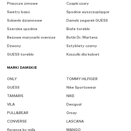
Płaszcze zimowe
Czapki szary
Swetry basic
Spodnie wyszczuplające
Sukienki dzianinowe
Damski zegarek GUESS
Szerokie spodnie
Białe torebki
Beżowe marynarki oversize
Botki Dr. Martens
Dzwony
Sztyblety czarny
GUESS torebki
Koszulki dla kobiet
MARKI DAMSKIE
ONLY
TOMMY HILFIGER
GUESS
Nike Sportswear
TAMARIS
NIKE
VILA
Desigual
PULL&BEAR
Orsay
CONVERSE
LASCANA
florence by mills
MANGO