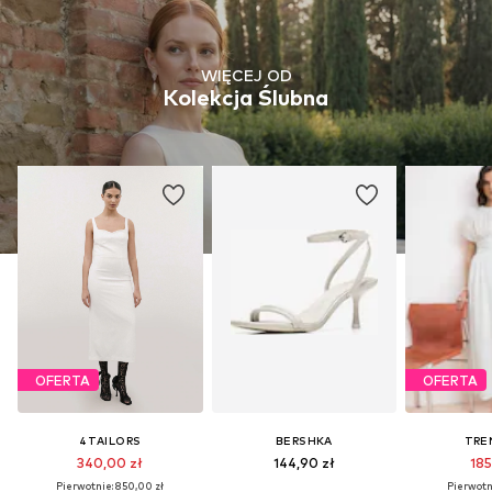
WIĘCEJ OD
Kolekcja Ślubna
OFERTA
OFERTA
4TAILORS
BERSHKA
TRE
340,00 zł
144,90 zł
185
Pierwotnie: 850,00 zł
Pierwotni