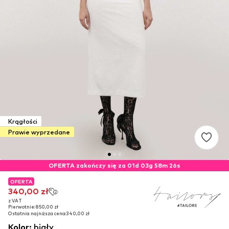
Krągłości
Prawie wyprzedane
OFERTA zakończy się za 01d 03g 58m 25s
OFERTA
OFERTA
340,00 zł
340,00 zł
z VAT
z VAT
Pierwotnie: 850,00 zł
Pierwotnie: 850,00 zł
Ostatnia najniższa cena:
Ostatnia najniższa cena:
340,00 zł
340,00 zł
Kolor
:
biały