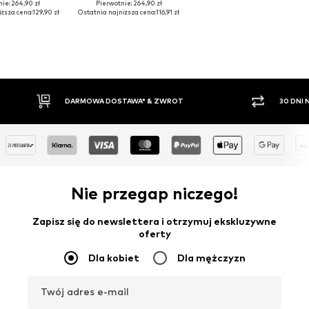
ie: 264,90 zł
Pierwotnie: 264,90 zł
iższa cena:
129,90 zł
Ostatnia najniższa cena:
116,91 zł
30 DNI NA ZWROT TOWARU
PŁATNO
Nie przegap niczego!
Zapisz się do newslettera i otrzymuj ekskluzywne
oferty
Dla kobiet
Dla mężczyzn
Twój adres e-mail