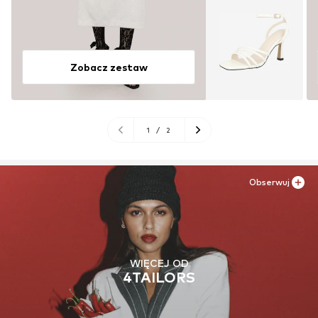
Zobacz zestaw
1
/
2
Obserwuj
WIĘCEJ OD
4TAILORS