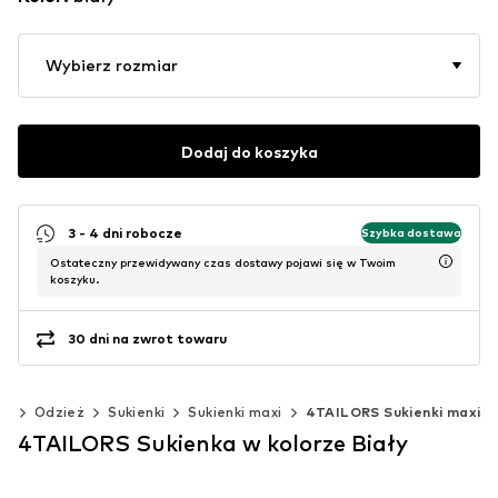
Wybierz rozmiar
Dodaj do koszyka
3 - 4 dni robocze
Szybka dostawa
Ostateczny przewidywany czas dostawy pojawi się w Twoim
koszyku.
30 dni na zwrot towaru
ty
Odzież
Sukienki
Sukienki maxi
4TAILORS Sukienki maxi
4TAILORS Sukienka w kolorze Biały