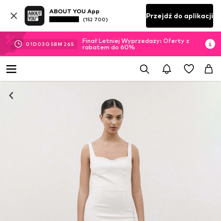
ABOUT YOU App
Przejdź do aplikacji
(152 700)
Finał Letniej Wyprzedaży: Oferty z
01
D
03
G
58
M
25
S
rabatem do 60%