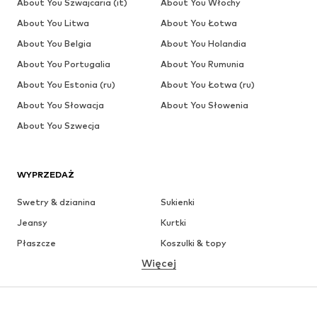
About You Szwajcaria (it)
About You Włochy
About You Litwa
About You Łotwa
About You Belgia
About You Holandia
About You Portugalia
About You Rumunia
About You Estonia (ru)
About You Łotwa (ru)
About You Słowacja
About You Słowenia
About You Szwecja
WYPRZEDAŻ
Swetry & dzianina
Sukienki
Jeansy
Kurtki
Płaszcze
Koszulki & topy
Więcej
Spodnie
Bielizna
Spódnice
Bluzki & koszule
Bluzy
Marynarki