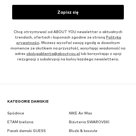
Zapisz się
Chcę otrzymywać od ABOUT YOU newsletter o aktualnych
trendach, ofertach i kuponach zgodnie ze stroną
Polityka
prywatności
. Możesz wycofać swoją zgodę w dowolnym
momencie ze skutkiem na przyszłość, wysyłając wiadomość na
adres
obslugaklienta@aboutyou.pl
lub korzystając z opcji
rezygnacji z subskrypcji na końcu każdego newslettera.
KATEGORIE DAMSKIE
Spódnice
NIKE Air Max
ETAM bielizna
Biżuteria SWAROVSKI
Pasek damski GUESS
Bluzki & koszule