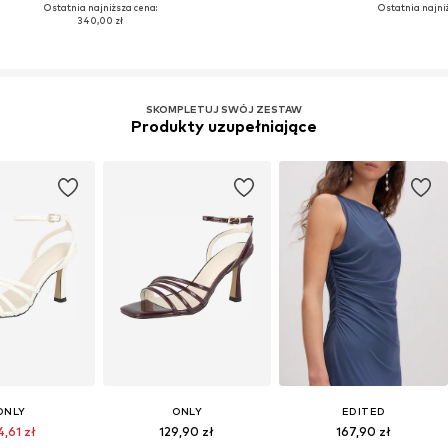
Ostatnia najniższa cena:
Ostatnia najni
340,00 zł
SKOMPLETUJ SWÓJ ZESTAW
Produkty uzupełniające
ONLY
ONLY
EDITED
4,61 zł
129,90 zł
167,90 zł