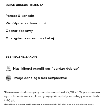
DZIAŁ OBSŁUGI KLIENTA
Nowości
Na czasie
Sukienki
Jeansy
Pomoc & kontakt
Koszulki & topy
Spodnie
Współpraca z twórcami
Kurtki
Swetry & dzianina
Obszar dostawy
Bielizna
Bluzki & koszule
Odstąpienie od umowy tutaj
Płaszcze
Spódnice
Moda plażowa
Bluzy
Marynarki
Kombinezony
BEZPIECZNE ZAKUPY
Plus size
Moda ciążowa
Specjalne okazje
Ekskluzywne
Nasi klienci ocenili nas "bardzo dobrze"
Recykling
Twoje dane są u nas bezpieczne
BUTY
*Darmowa dostawa przy zamówieniach od 99,90 zł. W przeciwnym
Nowości
Na czasie
wypadku naliczane są koszty wysyłki i opłaty za usługę w wysokości
Trampki & sneakersy
Botki
4,90 zł.
Najniższa cena całkowita z ostatnich 30 dni przed obniżką ceny.