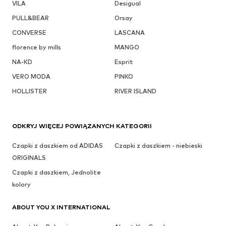
VILA
Desigual
PULL&BEAR
Orsay
CONVERSE
LASCANA
florence by mills
MANGO
NA-KD
Esprit
VERO MODA
PINKO
HOLLISTER
RIVER ISLAND
ODKRYJ WIĘCEJ POWIĄZANYCH KATEGORII
Czapki z daszkiem od ADIDAS
Czapki z daszkiem - niebieski
ORIGINALS
Czapki z daszkiem, Jednolite
kolory
ABOUT YOU X INTERNATIONAL