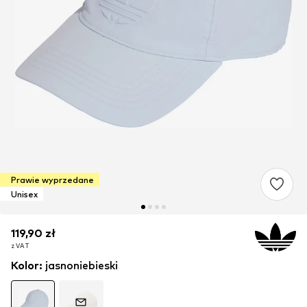
Prawie wyprzedane
Unisex
119,90 zł
119,90 zł
z VAT
z VAT
Kolor
:
jasnoniebieski