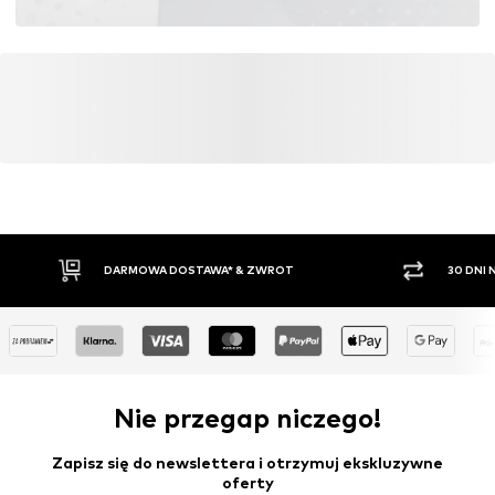
Więcej
DARMOWA DOSTAWA* & ZWROT
30 DNI
Nie przegap niczego!
Zapisz się do newslettera i otrzymuj ekskluzywne
oferty