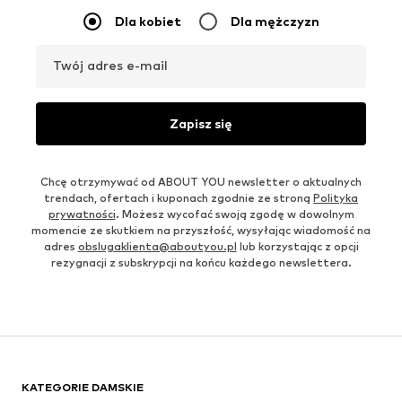
Dla kobiet
Dla mężczyzn
Twój adres e-mail
Zapisz się
Chcę otrzymywać od ABOUT YOU newsletter o aktualnych
trendach, ofertach i kuponach zgodnie ze stroną
Polityka
prywatności
. Możesz wycofać swoją zgodę w dowolnym
momencie ze skutkiem na przyszłość, wysyłając wiadomość na
adres
obslugaklienta@aboutyou.pl
lub korzystając z opcji
rezygnacji z subskrypcji na końcu każdego newslettera.
KATEGORIE DAMSKIE