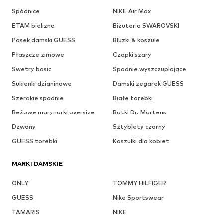
Spódnice
NIKE Air Max
ETAM bielizna
Biżuteria SWAROVSKI
Pasek damski GUESS
Bluzki & koszule
Płaszcze zimowe
Czapki szary
Swetry basic
Spodnie wyszczuplające
Sukienki dzianinowe
Damski zegarek GUESS
Szerokie spodnie
Białe torebki
Beżowe marynarki oversize
Botki Dr. Martens
Dzwony
Sztyblety czarny
GUESS torebki
Koszulki dla kobiet
MARKI DAMSKIE
ONLY
TOMMY HILFIGER
GUESS
Nike Sportswear
TAMARIS
NIKE