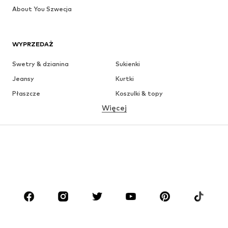
About You Szwecja
WYPRZEDAŻ
Swetry & dzianina
Sukienki
Jeansy
Kurtki
Płaszcze
Koszulki & topy
Więcej
Spodnie
Bielizna
Spódnice
Bluzki & koszule
Bluzy
Marynarki
Moda plażowa
Kombinezony
Plus size
Moda ciążowa
Buty
Sport
Akcesoria
Premium
ODZIEŻ