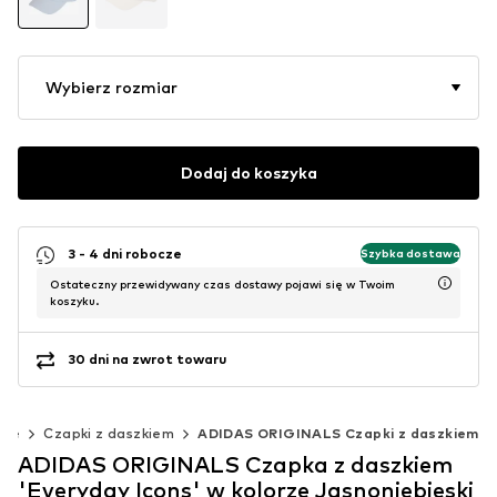
Wybierz rozmiar
Dodaj do koszyka
3 - 4 dni robocze
Szybka dostawa
Ostateczny przewidywany czas dostawy pojawi się w Twoim
koszyku.
30 dni na zwrot towaru
sze
Czapki z daszkiem
ADIDAS ORIGINALS Czapki z daszkiem
ADIDAS ORIGINALS Czapka z daszkiem
'Everyday Icons' w kolorze Jasnoniebieski