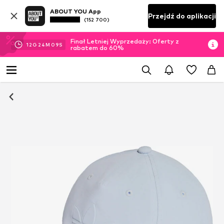
ABOUT YOU App
Przejdź do aplikacji
(152 700)
Finał Letniej Wyprzedaży: Oferty z
12
G
24
M
08
S
rabatem do 60%