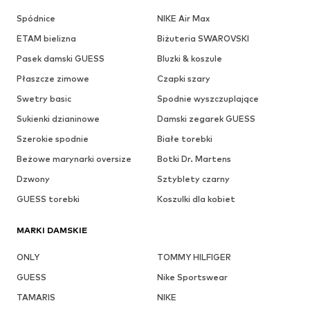
Spódnice
NIKE Air Max
ETAM bielizna
Biżuteria SWAROVSKI
Pasek damski GUESS
Bluzki & koszule
Płaszcze zimowe
Czapki szary
Swetry basic
Spodnie wyszczuplające
Sukienki dzianinowe
Damski zegarek GUESS
Szerokie spodnie
Białe torebki
Beżowe marynarki oversize
Botki Dr. Martens
Dzwony
Sztyblety czarny
GUESS torebki
Koszulki dla kobiet
MARKI DAMSKIE
ONLY
TOMMY HILFIGER
GUESS
Nike Sportswear
TAMARIS
NIKE