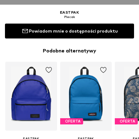
EASTPAK
Plecak
Powiadom mnie o dostępności produktu
Podobne alternatywy
OFERTA
OFERTA
EASTPAK
EASTPAK
EA