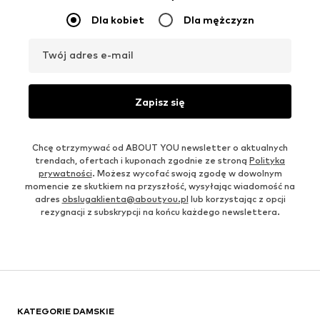
Dla kobiet
Dla mężczyzn
Twój adres e-mail
Zapisz się
Chcę otrzymywać od ABOUT YOU newsletter o aktualnych
trendach, ofertach i kuponach zgodnie ze stroną
Polityka
prywatności
. Możesz wycofać swoją zgodę w dowolnym
momencie ze skutkiem na przyszłość, wysyłając wiadomość na
adres
obslugaklienta@aboutyou.pl
lub korzystając z opcji
rezygnacji z subskrypcji na końcu każdego newslettera.
KATEGORIE DAMSKIE