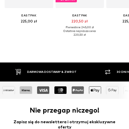
EASTPAK
EASTPAK
EA
225,00 zł
220,50 zł
225
Pierwotnie: 245,00 zł
Ostatnia najniższa cena:
220,50 zł
DARMOWA DOSTAWA* & ZWROT
30 DNI
Nie przegap niczego!
Zapisz się do newslettera i otrzymuj ekskluzywne
oferty