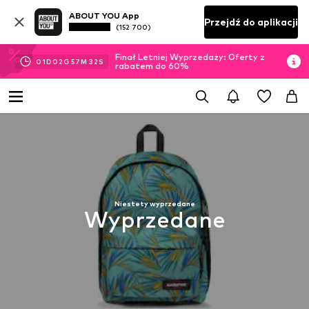
ABOUT YOU App
Przejdź do aplikacji
(152 700)
Finał Letniej Wyprzedaży: Oferty z
01
D
02
G
57
M
31
S
rabatem do 60%
Niestety wyprzedane
Wyprzedane