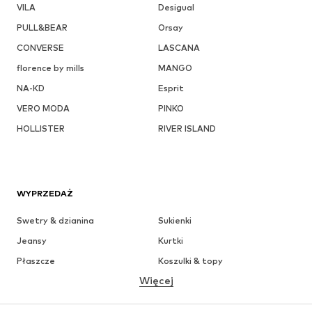
VILA
Desigual
PULL&BEAR
Orsay
CONVERSE
LASCANA
florence by mills
MANGO
NA-KD
Esprit
VERO MODA
PINKO
HOLLISTER
RIVER ISLAND
WYPRZEDAŻ
Swetry & dzianina
Sukienki
Jeansy
Kurtki
Płaszcze
Koszulki & topy
Więcej
Spodnie
Bielizna
Spódnice
Bluzki & koszule