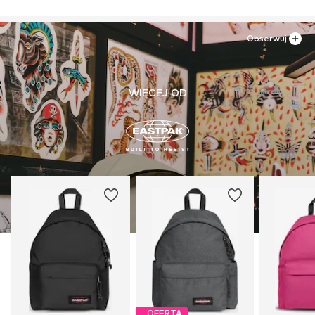
2600 Antwerpen
BE
www.eastpak.com/de-de/contact
Obserwuj
WIĘCEJ OD
OFERTA