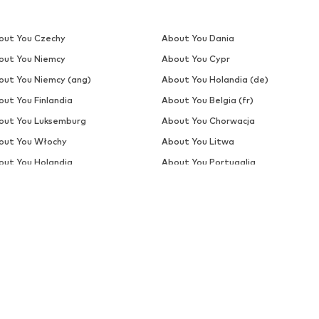
out You Czechy
About You Dania
out You Niemcy
About You Cypr
out You Niemcy (ang)
About You Holandia (de)
out You Finlandia
About You Belgia (fr)
out You Luksemburg
About You Chorwacja
out You Włochy
About You Litwa
out You Holandia
About You Portugalia
out You Łotwa (ru)
About You Słowacja
DZIAŁ OBSŁUGI KLIENTA
BEZ
Pomoc & kontakt