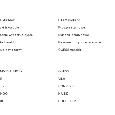
KE Air Max
ETAM bielizna
zki & koszule
Płaszcze zimowe
odnie wyszczuplające
Sukienki dzianinowe
łe torebki
Beżowe marynarki oversize
tyblety czarny
GUESS torebki
MMY HILFIGER
GUESS
KE
VILA
say
CONVERSE
ANGO
NA-KD
NKO
HOLLISTER