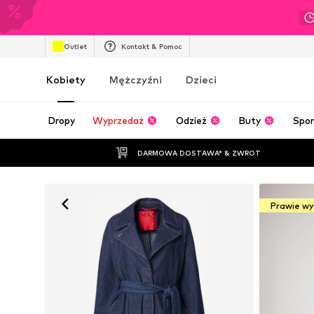
Outlet
Kontakt & Pomoc
Kobiety
Mężczyźni
Dzieci
Dropy
Wyprzedaż
Odzież
Buty
Spor
DARMOWA DOSTAWA* & ZWROT
Prawie w