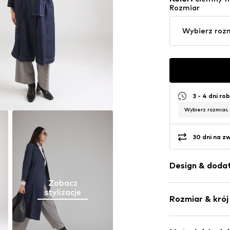
Rozmiar
Wybierz roz
3 - 4 dni ro
Wybierz rozmiar,
30 dni na z
Design & dodat
Zobacz
Jednolite kol
stylizacje
Rozmiar & krój
Jeans
Klapy kołnier
Długość: Dług
Prochowiec