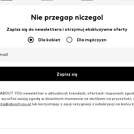
Nie przegap niczego!
Zapisz się do newslettera i otrzymuj ekskluzywne oferty
Dla kobiet
Dla mężczyzn
mail
Zapisz się
ABOUT YOU newsletter o aktualnych trendach, ofertach i kuponach zgod
 wycofać swoją zgodę w dowolnym momencie ze skutkiem na przyszłość,
enta@aboutyou.pl
lub korzystając z opcji rezygnacji z subskrypcji na końc