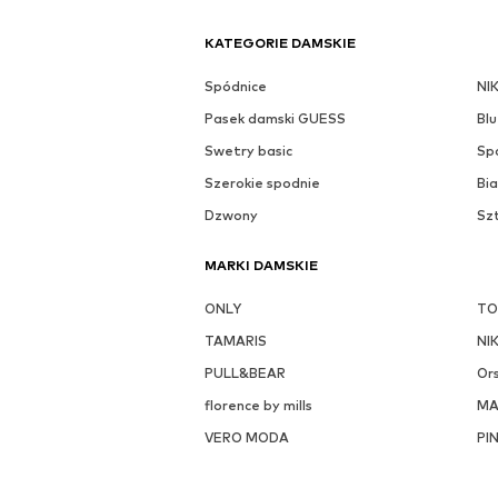
KATEGORIE DAMSKIE
Spódnice
NI
Pasek damski GUESS
Blu
Swetry basic
Sp
Szerokie spodnie
Bia
Dzwony
Sz
MARKI DAMSKIE
ONLY
TO
TAMARIS
NI
PULL&BEAR
Or
florence by mills
M
VERO MODA
PI