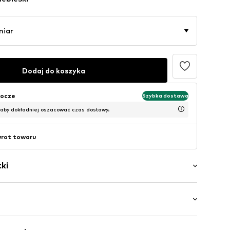
miar
Dodaj do koszyka
bocze
Szybka dostawa
 aby dokładniej oszacować czas dostawy.
wrot towaru
ki
ory
za
i krój