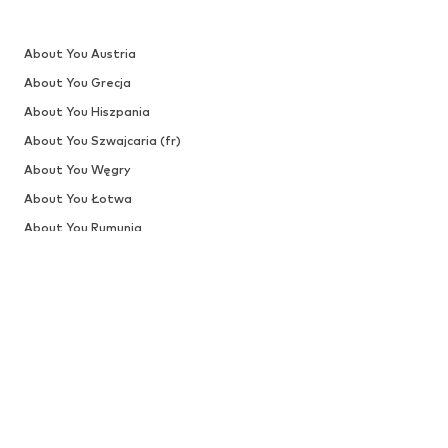
About You Austria
About You Grecja
About You Hiszpania
About You Szwajcaria (fr)
About You Węgry
About You Łotwa
About You Rumunia
About You Słowenia
PIECZNE ZAKUPY
Nasi klienci ocenili nas "bardzo 