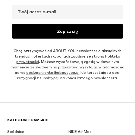
Twój adres e-mail
Zapisz się
Chcę otrzymywać od ABOUT YOU newsletter o aktualnych
trendach, ofertach i kuponach zgodnie ze stroną
Polityka
prywatności
. Możesz wycofać swoją zgodę w dowolnym
momencie ze skutkiem na przyszłość, wysyłając wiadomość na
adres
obslugaklienta@aboutyou.pl
lub korzystając z opcji
rezygnacji z subskrypcji na końcu każdego newslettera.
KATEGORIE DAMSKIE
Spódnice
NIKE Air Max