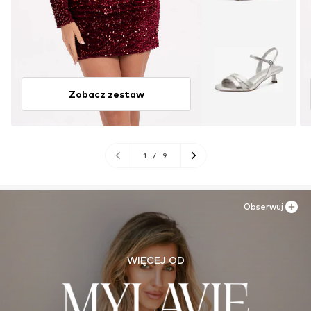
Zobacz zestaw
1
/
9
Obserwuj
WIĘCEJ OD