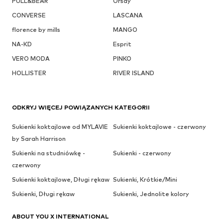
PULL&BEAR
Orsay
CONVERSE
LASCANA
florence by mills
MANGO
NA-KD
Esprit
VERO MODA
PINKO
HOLLISTER
RIVER ISLAND
ODKRYJ WIĘCEJ POWIĄZANYCH KATEGORII
Sukienki koktajlowe od MYLAVIE
Sukienki koktajlowe - czerwony
by Sarah Harrison
Sukienki na studniówkę -
Sukienki - czerwony
czerwony
Sukienki koktajlowe, Długi rękaw
Sukienki, Krótkie/Mini
Sukienki, Długi rękaw
Sukienki, Jednolite kolory
ABOUT YOU X INTERNATIONAL