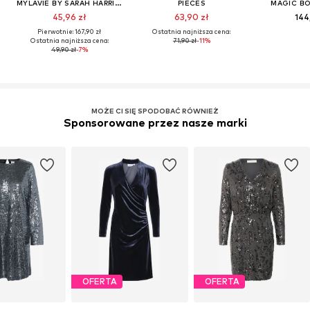
MYLAVIE BY SARAH HARRISON
PIECES
MAGIC B
45,96 zł
63,90 zł
144
Pierwotnie: 167,90 zł
Ostatnia najniższa cena:
Ostatnia najniższa cena:
71,90 zł
-11%
49,90 zł
-7%
MOŻE CI SIĘ SPODOBAĆ RÓWNIEŻ
Sponsorowane przez nasze marki
OFERTA
OFERTA