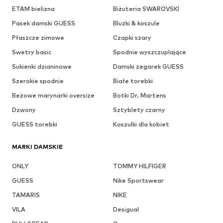
ETAM bielizna
Biżuteria SWAROVSKI
Pasek damski GUESS
Bluzki & koszule
Płaszcze zimowe
Czapki szary
Swetry basic
Spodnie wyszczuplające
Sukienki dzianinowe
Damski zegarek GUESS
Szerokie spodnie
Białe torebki
Beżowe marynarki oversize
Botki Dr. Martens
Dzwony
Sztyblety czarny
GUESS torebki
Koszulki dla kobiet
MARKI DAMSKIE
ONLY
TOMMY HILFIGER
GUESS
Nike Sportswear
TAMARIS
NIKE
VILA
Desigual