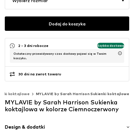
Wybierz rozmiar
Dodaj do koszyka
2 - 3 dni robocze
Szybka dostawa
Ostateczny przewidywany czas dostawy pojawi się w Twoim
koszyku.
30 dni na zwrot towaru
enki koktajlowe
MYLAVIE by Sarah Harrison Sukienki koktajlowe
MYLAVIE by Sarah Harrison Sukienka
koktajlowa w kolorze Ciemnoczerwony
Design & dodatki