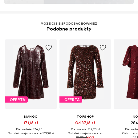
Certyfikaty & licencje
LENZING™ i ECOVERO™ są znakami towarowymi
firmy Lenzing AG.
MOŻE CI SIĘ SPODOBAĆ RÓWNIEŻ
Podobne produkty
Więcej
OFERTA
OFERTA
MANGO
TOPSHOP
NO
171,16 zł
Od 37,16 zł
284
Pierwotnie: 574,90 zł
Pierwotnie: 312,90 zł
Pierwotni
Ostatnia najniższa cena:
169,90 zł
Ostatnia najniższa cena:
Ostatnia n
92,90 zł
-60%
184