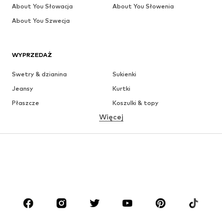
About You Słowacja
About You Słowenia
About You Szwecja
WYPRZEDAŻ
Swetry & dzianina
Sukienki
Jeansy
Kurtki
Płaszcze
Koszulki & topy
Więcej
Spodnie
Bielizna
Spódnice
Bluzki & koszule
Bluzy
Marynarki
Moda plażowa
Kombinezony
Plus size
Moda ciążowa
Buty
Sport
Akcesoria
Premium