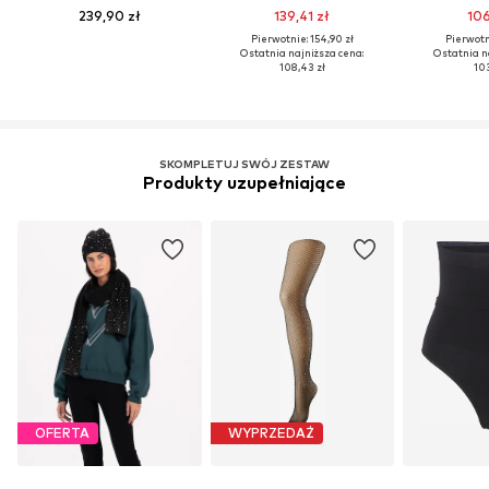
239,90 zł
139,41 zł
106
Pierwotnie: 154,90 zł
Pierwotni
Ostatnia najniższa cena:
Ostatnia n
108,43 zł
103
SKOMPLETUJ SWÓJ ZESTAW
Produkty uzupełniające
OFERTA
WYPRZEDAŻ