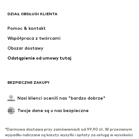
ODZIEŻ
DZIAŁ OBSŁUGI KLIENTA
Nowości
Na czasie
Sukienki
Jeansy
Pomoc & kontakt
Koszulki & topy
Spodnie
Współpraca z twórcami
Kurtki
Swetry & dzianina
Obszar dostawy
Bielizna
Bluzki & koszule
Odstąpienie od umowy tutaj
Płaszcze
Spódnice
Moda plażowa
Bluzy
Marynarki
Kombinezony
BEZPIECZNE ZAKUPY
Plus size
Moda ciążowa
Specjalne okazje
Ekskluzywne
Nasi klienci ocenili nas "bardzo dobrze"
Recykling
Twoje dane są u nas bezpieczne
BUTY
*Darmowa dostawa przy zamówieniach od 99,90 zł. W przeciwnym
Nowości
Na czasie
wypadku naliczane są koszty wysyłki i opłaty za usługę w wysokości