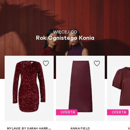
WIĘCEJ OD
Rok Ognistego Konia
OFERTA
OFERTA
MYLAVIE BY SARAH HARRISON
ANNA FIELD
V