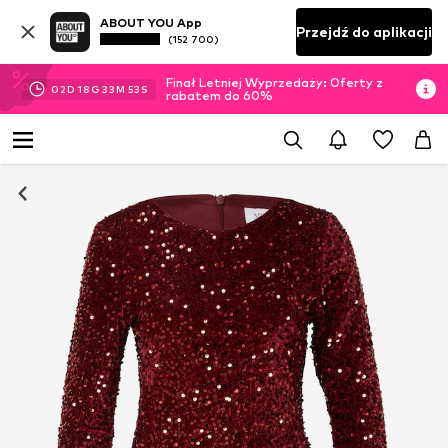
ABOUT YOU App
Przejdź do aplikacji
(152 700)
Finał Letniej Wyprzedaży: Oferty z
02
D
18
G
33
M
52
S
rabatem do 60%