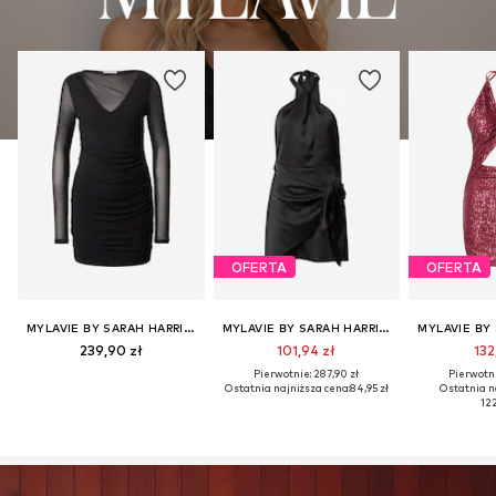
OFERTA
OFERTA
MYLAVIE BY SARAH HARRISON
MYLAVIE BY SARAH HARRISON
239,90 zł
101,94 zł
132
Pierwotnie: 287,90 zł
Pierwotni
Ostatnia najniższa cena:
84,95 zł
Ostatnia n
122