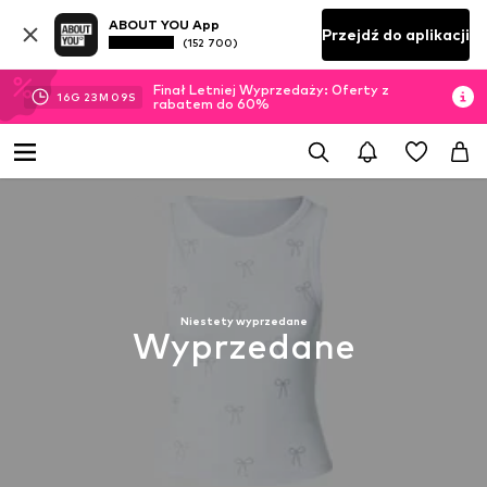
ABOUT YOU App
Przejdź do aplikacji
(152 700)
Finał Letniej Wyprzedaży: Oferty z
16
G
23
M
08
S
rabatem do 60%
Niestety wyprzedane
Wyprzedane