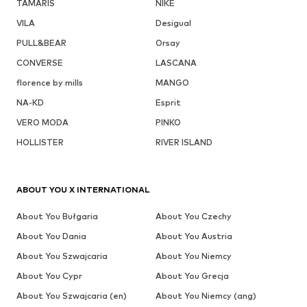
TAMARIS
NIKE
VILA
Desigual
PULL&BEAR
Orsay
CONVERSE
LASCANA
florence by mills
MANGO
NA-KD
Esprit
VERO MODA
PINKO
HOLLISTER
RIVER ISLAND
ABOUT YOU X INTERNATIONAL
About You Bułgaria
About You Czechy
About You Dania
About You Austria
About You Szwajcaria
About You Niemcy
About You Cypr
About You Grecja
About You Szwajcaria (en)
About You Niemcy (ang)