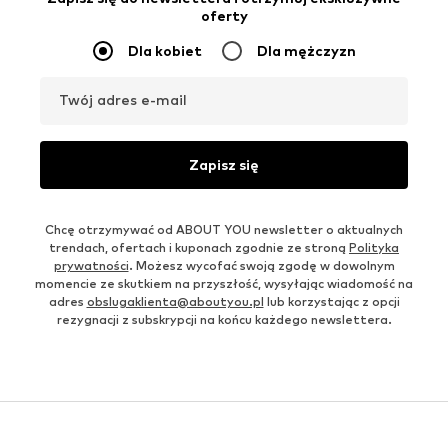
oferty
Dla kobiet
Dla mężczyzn
Twój adres e-mail
Zapisz się
Chcę otrzymywać od ABOUT YOU newsletter o aktualnych
trendach, ofertach i kuponach zgodnie ze stroną
Polityka
prywatności
. Możesz wycofać swoją zgodę w dowolnym
momencie ze skutkiem na przyszłość, wysyłając wiadomość na
adres
obslugaklienta@aboutyou.pl
lub korzystając z opcji
rezygnacji z subskrypcji na końcu każdego newslettera.