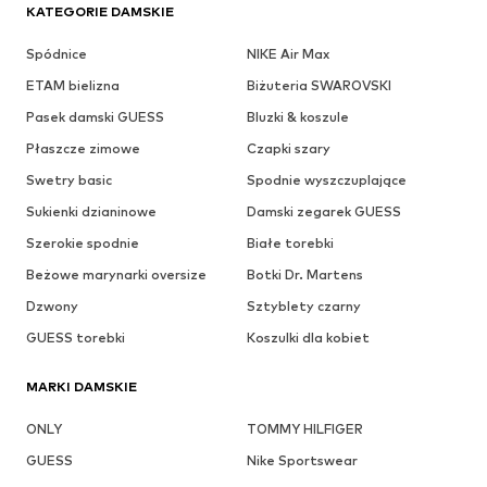
KATEGORIE DAMSKIE
Spódnice
NIKE Air Max
ETAM bielizna
Biżuteria SWAROVSKI
Pasek damski GUESS
Bluzki & koszule
Płaszcze zimowe
Czapki szary
Swetry basic
Spodnie wyszczuplające
Sukienki dzianinowe
Damski zegarek GUESS
Szerokie spodnie
Białe torebki
Beżowe marynarki oversize
Botki Dr. Martens
Dzwony
Sztyblety czarny
GUESS torebki
Koszulki dla kobiet
MARKI DAMSKIE
ONLY
TOMMY HILFIGER
GUESS
Nike Sportswear