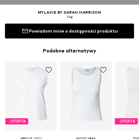
MYLAVIE BY SARAH HARRISON
Top
Powiadom mnie o dostępności produktu
Podobne alternatywy
OFERTA
OFERTA
ABOUT YOU
NOISY MAY
EV