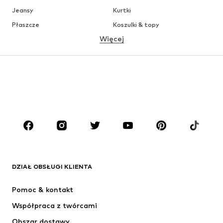
Jeansy
Kurtki
Płaszcze
Koszulki & topy
Więcej
Spodnie
Bielizna
Spódnice
Bluzki & koszule
Bluzy
Marynarki
Moda plażowa
Kombinezony
Plus size
Moda ciążowa
Buty
Sport
Akcesoria
Premium
ODZIEŻ
DZIAŁ OBSŁUGI KLIENTA
Nowości
Na czasie
Sukienki
Jeansy
Pomoc & kontakt
Koszulki & topy
Spodnie
Współpraca z twórcami
Kurtki
Swetry & dzianina
Obszar dostawy