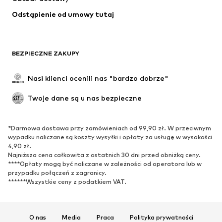
Bielizna
Bluzki & koszule
Odstąpienie od umowy tutaj
Płaszcze
Spódnice
Moda plażowa
Bluzy
Marynarki
Kombinezony
BEZPIECZNE ZAKUPY
Plus size
Moda ciążowa
Specjalne okazje
Ekskluzywne
Nasi klienci ocenili nas "bardzo dobrze"
Recykling
Twoje dane są u nas bezpieczne
BUTY
*Darmowa dostawa przy zamówieniach od 99,90 zł. W przeciwnym
Nowości
Na czasie
wypadku naliczane są koszty wysyłki i opłaty za usługę w wysokości
Trampki & sneakersy
Botki
4,90 zł.
Najniższa cena całkowita z ostatnich 30 dni przed obniżką ceny.
Czółenka & buty na obcasie
Kozaki
****Opłaty mogą być naliczane w zależności od operatora lub w
przypadku połączeń z zagranicy.
Sandały
Półbuty
******Wszystkie ceny z podatkiem VAT.
Buty sportowe
Baleriny
Klapki
Kapcie
Ekskluzywne
O nas
Media
Praca
Polityka prywatności