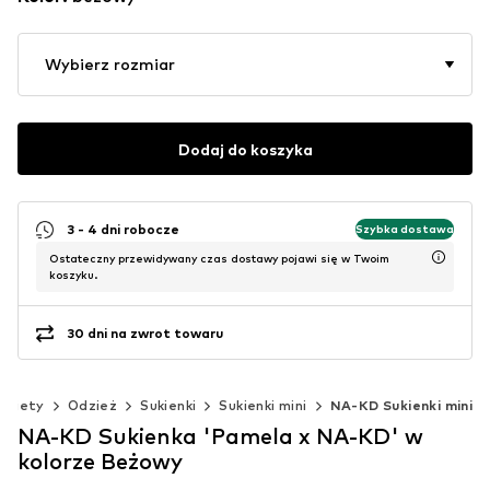
Wybierz rozmiar
Dodaj do koszyka
3 - 4 dni robocze
Szybka dostawa
Ostateczny przewidywany czas dostawy pojawi się w Twoim
koszyku.
30 dni na zwrot towaru
obiety
Odzież
Sukienki
Sukienki mini
NA-KD Sukienki mini
NA-KD Sukienka 'Pamela x NA-KD' w
kolorze Beżowy