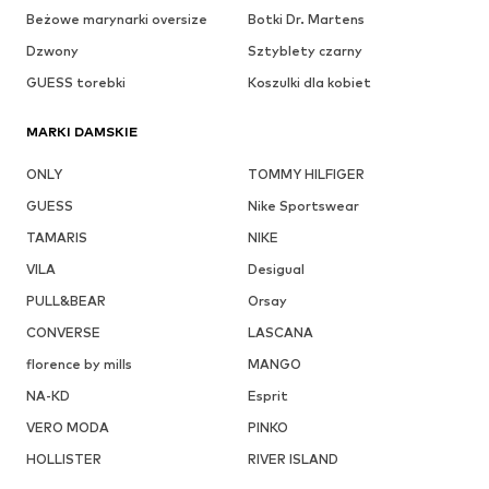
Beżowe marynarki oversize
Botki Dr. Martens
Dzwony
Sztyblety czarny
GUESS torebki
Koszulki dla kobiet
MARKI DAMSKIE
ONLY
TOMMY HILFIGER
GUESS
Nike Sportswear
TAMARIS
NIKE
VILA
Desigual
PULL&BEAR
Orsay
CONVERSE
LASCANA
florence by mills
MANGO
NA-KD
Esprit
VERO MODA
PINKO
HOLLISTER
RIVER ISLAND