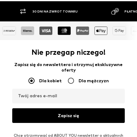
30 DNI NA ZWROT TOWARU
PŁATNO
Nie przegap niczego!
Zapisz się do newslettera i otrzymuj ekskluzywne
oferty
Dla kobiet
Dla mężczyzn
Twój adres e-mail
Zapisz się
Chcę otrzymywać od ABOUT YOU newsletter o aktualnych