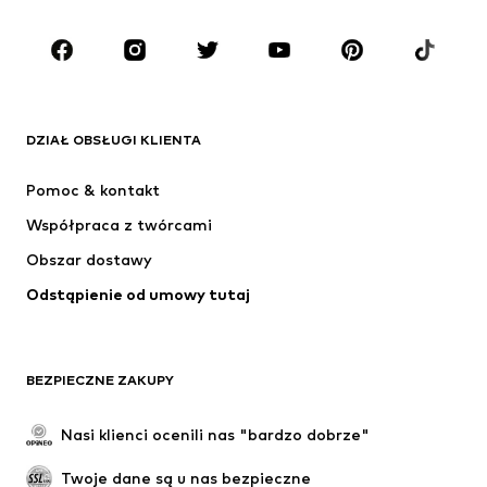
Buty
Sport
Akcesoria
Premium
ODZIEŻ
DZIAŁ OBSŁUGI KLIENTA
Nowości
Na czasie
Sukienki
Jeansy
Pomoc & kontakt
Koszulki & topy
Spodnie
Współpraca z twórcami
Kurtki
Swetry & dzianina
Obszar dostawy
Bielizna
Bluzki & koszule
Odstąpienie od umowy tutaj
Płaszcze
Spódnice
Moda plażowa
Bluzy
Marynarki
Kombinezony
BEZPIECZNE ZAKUPY
Plus size
Moda ciążowa
Specjalne okazje
Ekskluzywne
Nasi klienci ocenili nas "bardzo dobrze"
Recykling
Twoje dane są u nas bezpieczne