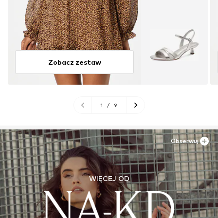
Zobacz zestaw
1
/
9
Obserwuj
WIĘCEJ OD