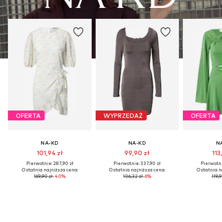
OFERTA
WYPRZEDAŻ
OFERTA
NA-KD
NA-KD
N
101,94 zł
99,90 zł
113
Pierwotnie: 287,90 zł
Pierwotnie: 337,90 zł
Pierwotni
Ostatnia najniższa cena:
Ostatnia najniższa cena:
Ostatnia n
169,90 zł
-40%
106,32 zł
-6%
119,9