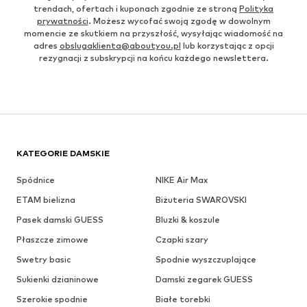
trendach, ofertach i kuponach zgodnie ze stroną
Polityka
prywatności
. Możesz wycofać swoją zgodę w dowolnym
momencie ze skutkiem na przyszłość, wysyłając wiadomość na
adres
obslugaklienta@aboutyou.pl
lub korzystając z opcji
rezygnacji z subskrypcji na końcu każdego newslettera.
KATEGORIE DAMSKIE
Spódnice
NIKE Air Max
ETAM bielizna
Biżuteria SWAROVSKI
Pasek damski GUESS
Bluzki & koszule
Płaszcze zimowe
Czapki szary
Swetry basic
Spodnie wyszczuplające
Sukienki dzianinowe
Damski zegarek GUESS
Szerokie spodnie
Białe torebki