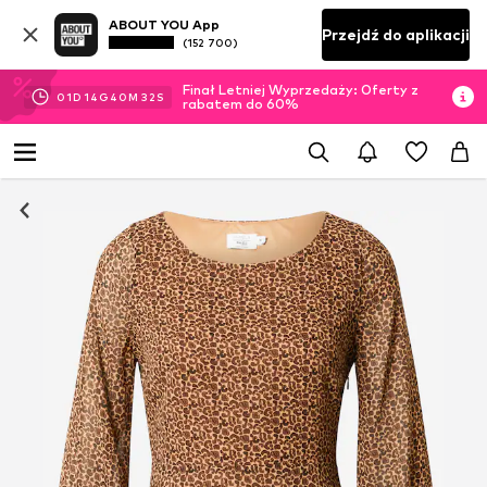
ABOUT YOU App
Przejdź do aplikacji
(152 700)
Finał Letniej Wyprzedaży: Oferty z
01
D
14
G
40
M
32
S
rabatem do 60%