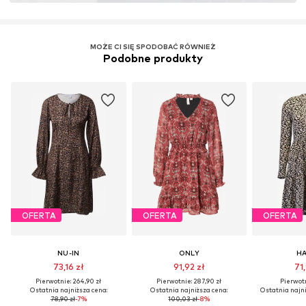
MOŻE CI SIĘ SPODOBAĆ RÓWNIEŻ
Podobne produkty
OFERTA
OFERTA
OFERTA
NU-IN
ONLY
HA
73,16 zł
91,92 zł
71,
Pierwotnie: 264,90 zł
Pierwotnie: 287,90 zł
Pierwotn
Ostatnia najniższa cena:
Ostatnia najniższa cena:
Ostatnia najni
78,90 zł
-7%
100,03 zł
-8%