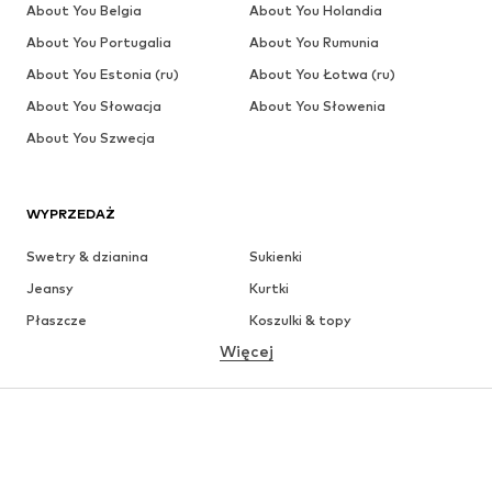
About You Belgia
About You Holandia
About You Portugalia
About You Rumunia
About You Estonia (ru)
About You Łotwa (ru)
About You Słowacja
About You Słowenia
About You Szwecja
WYPRZEDAŻ
Swetry & dzianina
Sukienki
Jeansy
Kurtki
Płaszcze
Koszulki & topy
Więcej
Spodnie
Bielizna
Spódnice
Bluzki & koszule
Bluzy
Marynarki
Moda plażowa
Kombinezony
Plus size
Moda ciążowa