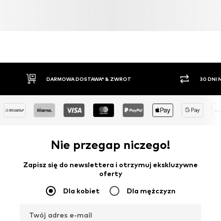
DARMOWA DOSTAWA* & ZWROT
30 DNI
Nie przegap niczego!
Zapisz się do newslettera i otrzymuj ekskluzywne
oferty
Dla kobiet
Dla mężczyzn
Twój adres e-mail