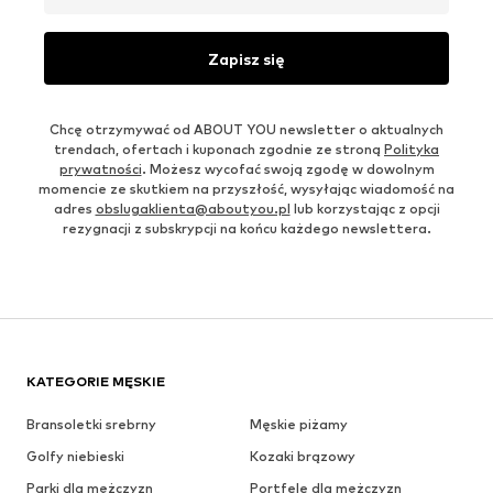
Zapisz się
Chcę otrzymywać od ABOUT YOU newsletter o aktualnych
trendach, ofertach i kuponach zgodnie ze stroną
Polityka
prywatności
. Możesz wycofać swoją zgodę w dowolnym
momencie ze skutkiem na przyszłość, wysyłając wiadomość na
adres
obslugaklienta@aboutyou.pl
lub korzystając z opcji
rezygnacji z subskrypcji na końcu każdego newslettera.
KATEGORIE MĘSKIE
Bransoletki srebrny
Męskie piżamy
Golfy niebieski
Kozaki brązowy
Parki dla mężczyzn
Portfele dla mężczyzn