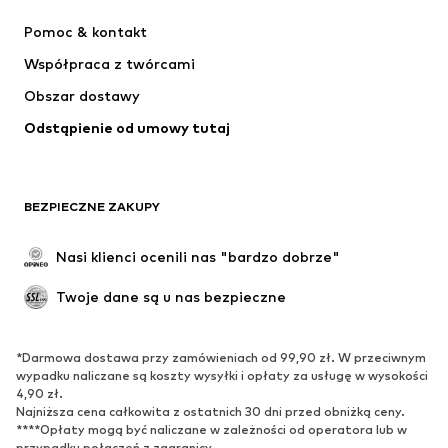
Spodnie
Koszule
Pomoc & kontakt
Bielizna
Swetry & kardigany
Współpraca z twórcami
Garnitury & marynarki
Płaszcze
Obszar dostawy
Moda plażowa
Plus size
Odstąpienie od umowy tutaj
Specjalne okazje
Ekskluzywne
Recykling
BUTY
BEZPIECZNE ZAKUPY
Nowości
Na czasie
Nasi klienci ocenili nas "bardzo dobrze"
Kozaki
Trampki & sneakersy
Twoje dane są u nas bezpieczne
Półbuty
Buty sportowe
Buty letnie
Ekskluzywne
*Darmowa dostawa przy zamówieniach od 99,90 zł. W przeciwnym
wypadku naliczane są koszty wysyłki i opłaty za usługę w wysokości
SPORT
4,90 zł.
Najniższa cena całkowita z ostatnich 30 dni przed obniżką ceny.
Odzież sportowa
Dziedziny sportowe
****Opłaty mogą być naliczane w zależności od operatora lub w
Buty sportowe
Plecaki & torby sportowe
przypadku połączeń z zagranicy.