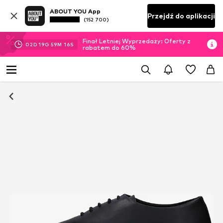
ABOUT YOU App
Przejdź do aplikacji
(152 700)
Finał Letniej Wyprzedaży: Oferty z
02
D
19
G
59
M
16
S
rabatem do 60%