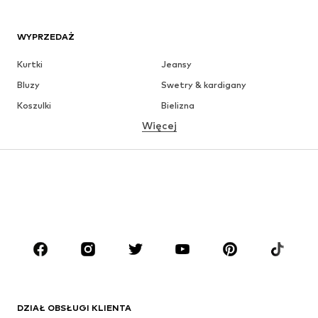
WYPRZEDAŻ
Kurtki
Jeansy
Bluzy
Swetry & kardigany
Koszulki
Bielizna
Więcej
Spodnie
Koszule
Płaszcze
Garnitury & marynarki
Moda plażowa
Plus size
Buty
Sport
Akcesoria
Premium
ODZIEŻ
Nowości
Na czasie
Koszulki
Jeansy
DZIAŁ OBSŁUGI KLIENTA
Kurtki
Bluzy