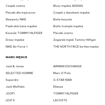
Czapki czarny
Bluzy męskie ADIDAS
Plecaki dla mężczyzn
Czapki z daszkiem męskie
Skarpety NIKE
Białe koszule
Paski skórzane męskie
Białe trampki męskie
Koszule TOMMY HILFIGER
Plecaki czarny
Dresy męskie
Zegarek męski Tommy Hilfiger
NIKE Air Force 1
THE NORTH FACE kurtka męska
MARKI MĘSKIE
Jack & Jones
ARMANI EXCHANGE
SELECTED HOMME
Marc O'Polo
Superdry
G-STAR RAW
Jack Wolfskin
Ellesse
JOOP!
TOMMY HILFIGER
LEVI'S
LACOSTE