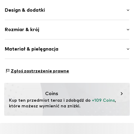
Design & dodatki
Jednolite kolory
Rozmiar & krój
Zaokrąglony czubek
Sznurowanie na 5 dziurek
Obcas obity materiałem
Tabela rozmiarów
Materiał & pielęgnacja
Szwy w jednym odcieniu
Imitacja skóry
Podszewka: Mikropoliester
Sznurowane
Zgłoś zastrzeżenie prawne
Materiał wierzchni: Mikropoliester
Nr artykułu
Brody_Black_Microfiber_40
Podeszwa: Guma
Kraj pochodzenia: Portugalia
Coins
Kup ten przedmiot teraz i zdobądź do 
+109 Coins
, 
które możesz wymienić na zniżki.