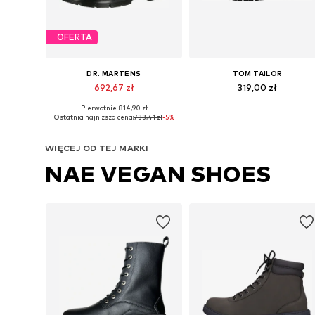
OFERTA
DR. MARTENS
TOM TAILOR
692,67 zł
319,00 zł
Pierwotnie: 814,90 zł
Dostępne w różnych rozmiarach
Dostępne rozmiary: 4
Ostatnia najniższa cena:
733,41 zł
-5%
Dodaj do koszyka
Dodaj do koszyka
WIĘCEJ OD TEJ MARKI
NAE VEGAN SHOES