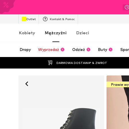
Outlet
Kontakt & Pomoc
Kobiety
Mężczyźni
Dzieci
Dropy
Wyprzedaż
Odzież
Buty
Spor
DARMOWA DOSTAWA* & ZWROT
Prawie w