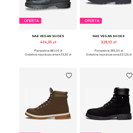
OFERTA
OFERTA
NAE VEGAN SHOES
NAE VEGAN SHOES
434,35 zł
328,10 zł
Pierwotnie: 681,00 zł
Pierwotnie: 593,00 zł
Dostępne w różnych rozmiarach
Dostępne rozmiary: 36, 37, 3
Ostatnia najniższa cena:
433,50 zł
Ostatnia najniższa cena:
327,25 zł
Dodaj do koszyka
Dodaj do koszyka