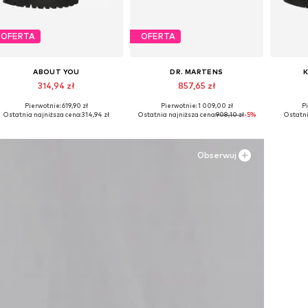
OFERTA
OFERTA
ABOUT YOU
DR. MARTENS
314,94 zł
857,65 zł
Pierwotnie: 619,90 zł
Pierwotnie: 1 009,00 zł
Pi
Dostępne rozmiary: 40, 41, 42, 43, 44
Dostępne w różnych rozmiarach
Ostatnia najniższa cena:
314,94 zł
Ostatnia najniższa cena:
908,10 zł
-5%
Ostatni
Dodaj do koszyka
Dodaj do koszyka
Do
Obserwuj