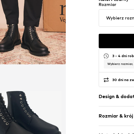
Rozmiar
Wybierz roz
3 - 4 dni ro
Wybierz rozmiar,
30 dni na z
Design & dodat
Jednolite kol
Rozmiar & krój
Imitacja skór
Zaokrąglony 
Wzmocniona 
Tabela rozmiar