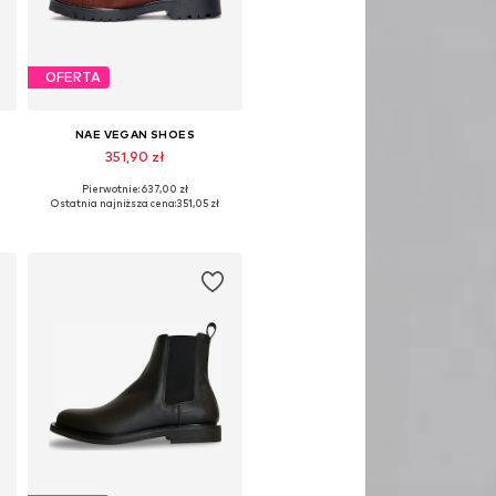
OFERTA
NAE VEGAN SHOES
351,90 zł
Pierwotnie: 637,00 zł
8, 39, 40
Dostępne rozmiary: 36, 37, 38, 39
Ostatnia najniższa cena:
351,05 zł
Dodaj do koszyka