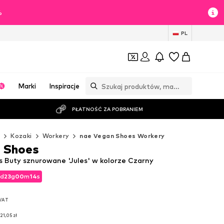
%
PL
Marki
Inspiracje
PŁATNOŚĆ ZA POBRANIEM
y
Kozaki
Workery
nae Vegan Shoes Workery
 Shoes
 Buty sznurowane 'Jules' w kolorze Czarny
d
23
g
00
m
13
s
d
23
g
00
m
13
s
 VAT
 VAT
21,05 zł
21,05 zł