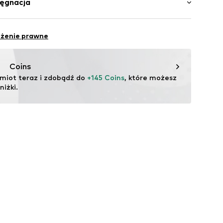
lęgnacja
zka
inaczki
Materiał wierzchni: Syntetyczny materiał
y
eżenie prawne
Podszewka i brandzel: Mikropoliester
ma
Coins
s_black_Microfiber_40
a: Portugalia
miot teraz i zdobądź do 
+145 Coins
, które możesz 
iżki.