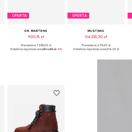
OFERTA
OFERTA
DR. MARTENS
MUSTANG
900,15 zł
Od 335,30 zł
Pierwotnie: 1 059,00 zł
Pierwotnie: 479,00 zł
1, 42, 43, 44, 45
Dostępne w różnych rozmiarach
Dostępne rozmiary: 41, 42, 43, 44, 45, 46
Ostatnia najniższa cena:
944,90 zł
-4%
Ostatnia najniższa cena:
314,30 zł
Dodaj do koszyka
Dodaj do koszyka