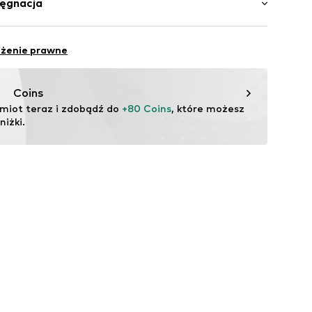
lęgnacja
lizg
ów
m odcieniu
ka: Mikropoliester
y
eżenie prawne
Materiał wierzchni: Mikropoliester
ma
zewka
Coins
a: Portugalia
miot teraz i zdobądź do 
+80 Coins
, które możesz 
_Green_Microfiber_36
iżki.