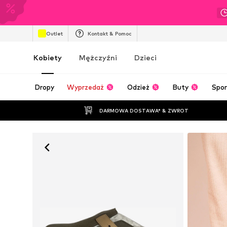
Outlet
Kontakt & Pomoc
Kobiety
Mężczyźni
Dzieci
Dropy
Wyprzedaż
Odzież
Buty
Spor
DARMOWA DOSTAWA* & ZWROT