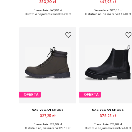
350,20 zł
447,95 zł
Pierwotnie: 549,00 zł
Pierwotnie: 702,00 zł
Dostępne w różnych rozmiarach
Dostępne rozmiary: 37, 38, 
Ostatnia najniższa cena:
350,20 zł
Ostatnia najniższa cena:
447,10 zł
Dodaj do koszyka
Dodaj do koszyka
OFERTA
OFERTA
NAE VEGAN SHOES
NAE VEGAN SHOES
327,25 zł
378,25 zł
Pierwotnie: 593,00 zł
Pierwotnie: 593,00 zł
Dostępne rozmiary: 36, 37, 38, 39, 40
Dostępne rozmiary: 36, 37, 
Ostatnia najniższa cena:
328,10 zł
Ostatnia najniższa cena:
377,40 zł