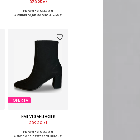
378,25 zł
Pierwotnie: 593,00 zł
39, 40, 41, 42
Dostępne w różnych rozmiarach
Ostatnia najniższa cena:
377,40 zł
Dodaj do koszyka
OFERTA
NAE VEGAN SHOES
389,30 zł
Pierwotnie: 610,00 zł
38, 40, 41, 42
Dostępne rozmiary: 37, 38, 39, 40, 41
Ostatnia najniższa cena:
388,45 zł