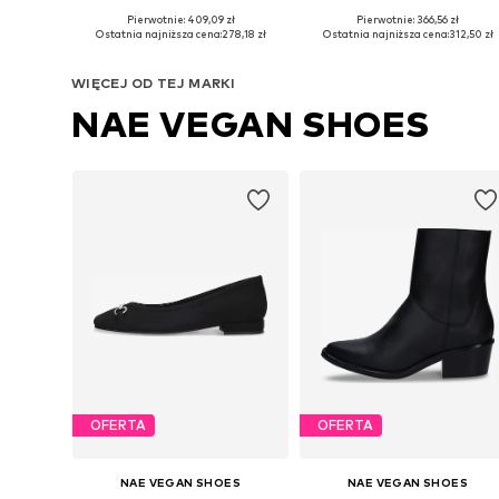
Pierwotnie: 409,09 zł
Pierwotnie: 366,56 zł
Dostępne rozmiary: 36, 37, 38, 39, 41
Dostępne w różnych rozmiarach
Ostatnia najniższa cena:
278,18 zł
Ostatnia najniższa cena:
312,50 zł
Dodaj do koszyka
Dodaj do koszyka
WIĘCEJ OD TEJ MARKI
NAE VEGAN SHOES
OFERTA
OFERTA
NAE VEGAN SHOES
NAE VEGAN SHOES