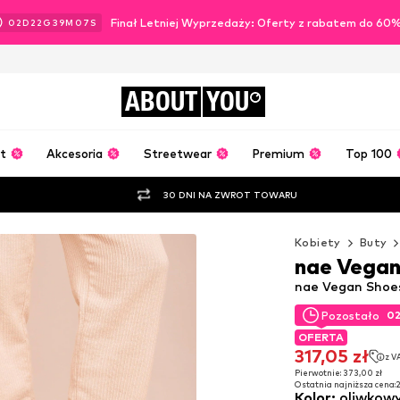
Finał Letniej Wyprzedaży: Oferty z rabatem do 60
02
D
22
G
39
M
05
S
ABOUT
YOU
t
Akcesoria
Streetwear
Premium
Top 100
30 DNI NA ZWROT TOWARU
Kobiety
Buty
nae Vegan
nae Vegan Shoes
0
Pozostało
0
Pozostało
OFERTA
OFERTA
317,05 zł
z V
317,05 zł
z V
Pierwotnie: 373,00 zł
Ostatnia najniższa cena:
2
Pierwotnie: 373,00 zł
Kolor
:
oliwkow
Ostatnia najniższa cena:
2