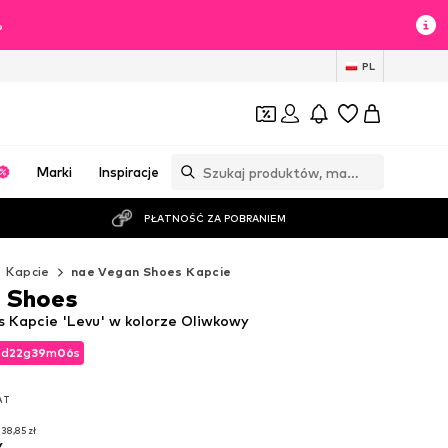
%
PL
Marki
Inspiracje
PŁATNOŚĆ ZA POBRANIEM
Kapcie
nae Vegan Shoes Kapcie
 Shoes
 Kapcie 'Levu' w kolorze Oliwkowy
2
d
22
g
39
m
05
s
2
d
22
g
39
m
05
s
AT
AT
38,85 zł
y
38,85 zł