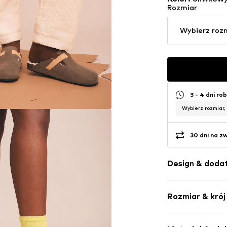
Rozmiar
Wybierz roz
3 - 4 dni ro
Wybierz rozmiar,
30 dni na z
Design & dodat
Jednolite kol
Rozmiar & krój
Imitacja skór
Zaokrąglony 
Wysokość obca
Profil podesz