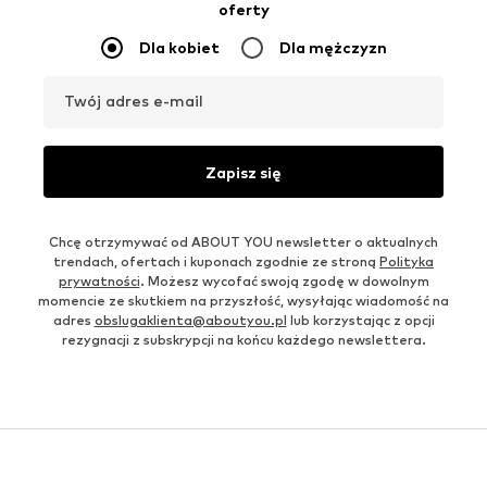
oferty
Dla kobiet
Dla mężczyzn
Twój adres e-mail
Zapisz się
Chcę otrzymywać od ABOUT YOU newsletter o aktualnych
trendach, ofertach i kuponach zgodnie ze stroną
Polityka
prywatności
. Możesz wycofać swoją zgodę w dowolnym
momencie ze skutkiem na przyszłość, wysyłając wiadomość na
adres
obslugaklienta@aboutyou.pl
lub korzystając z opcji
rezygnacji z subskrypcji na końcu każdego newslettera.