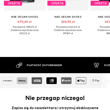
OFERTA
OFERTA
OFERTA
NAE VEGAN SHOES
NAE VEGAN SHOES
NAE VE
670,65 zł
396,95 zł
651
Pierwotnie: 789,00 zł
Pierwotnie: 622,00 zł
Pierwotni
Ostatnia najniższa cena:
Ostatnia najniższa cena:
Ostatnia n
605,20 zł
397,80 zł
588
PŁATNOŚĆ ZA POBRANIEM
DUŻ
Nie przegap niczego!
Zapisz się do newslettera i otrzymuj ekskluzywne