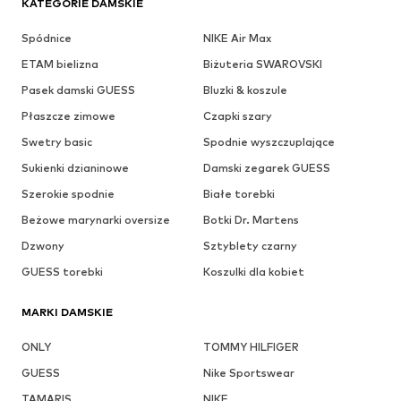
KATEGORIE DAMSKIE
Spódnice
NIKE Air Max
ETAM bielizna
Biżuteria SWAROVSKI
Pasek damski GUESS
Bluzki & koszule
Płaszcze zimowe
Czapki szary
Swetry basic
Spodnie wyszczuplające
Sukienki dzianinowe
Damski zegarek GUESS
Szerokie spodnie
Białe torebki
Beżowe marynarki oversize
Botki Dr. Martens
Dzwony
Sztyblety czarny
GUESS torebki
Koszulki dla kobiet
MARKI DAMSKIE
ONLY
TOMMY HILFIGER
GUESS
Nike Sportswear
TAMARIS
NIKE