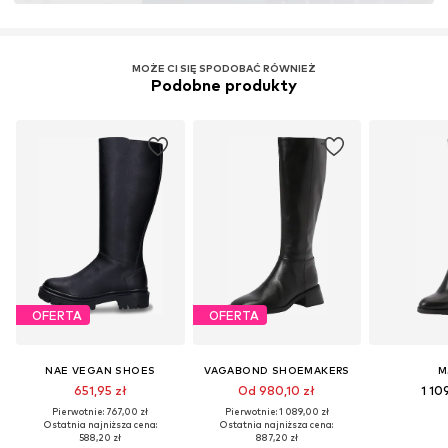
MOŻE CI SIĘ SPODOBAĆ RÓWNIEŻ
Podobne produkty
OFERTA
OFERTA
NAE VEGAN SHOES
VAGABOND SHOEMAKERS
M
651,95 zł
Od 980,10 zł
1 10
Pierwotnie: 767,00 zł
Pierwotnie: 1 089,00 zł
Ostatnia najniższa cena:
Ostatnia najniższa cena:
588,20 zł
887,20 zł