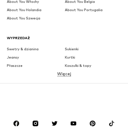
About You Włochy
About You Belgia
About You Holandia
About You Portugalia
About You Szwecja
WYPRZEDAŻ
Swetry & dzianina
Sukienki
Jeansy
Kurtki
Płaszcze
Koszulki & topy
Więcej
Spodnie
Bielizna
Spódnice
Bluzki & koszule
Bluzy
Marynarki
Moda plażowa
Kombinezony
Plus size
Moda ciążowa
Buty
Sport
Akcesoria
Premium