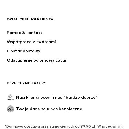
ODZIEŻ
DZIAŁ OBSŁUGI KLIENTA
Nowości
Na czasie
Sukienki
Jeansy
Pomoc & kontakt
Koszulki & topy
Spodnie
Współpraca z twórcami
Kurtki
Swetry & dzianina
Obszar dostawy
Bielizna
Bluzki & koszule
Odstąpienie od umowy tutaj
Płaszcze
Spódnice
Moda plażowa
Bluzy
Marynarki
Kombinezony
BEZPIECZNE ZAKUPY
Plus size
Moda ciążowa
Specjalne okazje
Ekskluzywne
Nasi klienci ocenili nas "bardzo dobrze"
Recykling
Twoje dane są u nas bezpieczne
BUTY
*Darmowa dostawa przy zamówieniach od 99,90 zł. W przeciwnym
Nowości
Na czasie