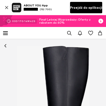
ABOUT YOU App
Przejdź do aplikacji
(152 700)
Finał Letniej Wyprzedaży: Oferty z
03
D
17
G
14
M
41
S
rabatem do 60%