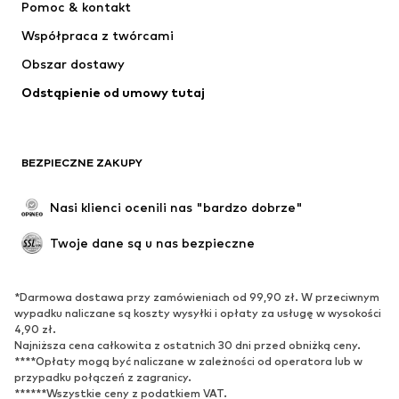
Pomoc & kontakt
Koszulki & topy
Spodnie
Współpraca z twórcami
Kurtki
Swetry & dzianina
Obszar dostawy
Bielizna
Bluzki & koszule
Odstąpienie od umowy tutaj
Płaszcze
Spódnice
Moda plażowa
Bluzy
Marynarki
Kombinezony
BEZPIECZNE ZAKUPY
Plus size
Moda ciążowa
Specjalne okazje
Ekskluzywne
Nasi klienci ocenili nas "bardzo dobrze"
Recykling
Twoje dane są u nas bezpieczne
BUTY
*Darmowa dostawa przy zamówieniach od 99,90 zł. W przeciwnym
Nowości
Na czasie
wypadku naliczane są koszty wysyłki i opłaty za usługę w wysokości
Trampki & sneakersy
Botki
4,90 zł.
Najniższa cena całkowita z ostatnich 30 dni przed obniżką ceny.
Czółenka & buty na obcasie
Kozaki
****Opłaty mogą być naliczane w zależności od operatora lub w
przypadku połączeń z zagranicy.
Sandały
Półbuty
******Wszystkie ceny z podatkiem VAT.