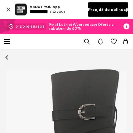
ABOUT YOU App
Przejdź do aplikacji
(152 700)
Finał Letniej Wyprzedaży: Oferty z
01
D
01
G
51
M
30
S
rabatem do 60%