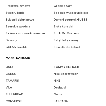
Płaszcze zimowe
Czapki szary
Swetry basic
Spodnie wyszczuplające
Sukienki dzianinowe
Damski zegarek GUESS
Szerokie spodnie
Białe torebki
Beżowe marynarki oversize
Botki Dr. Martens
Dzwony
Sztyblety czarny
GUESS torebki
Koszulki dla kobiet
MARKI DAMSKIE
ONLY
TOMMY HILFIGER
GUESS
Nike Sportswear
TAMARIS
NIKE
VILA
Desigual
PULL&BEAR
Orsay
CONVERSE
LASCANA