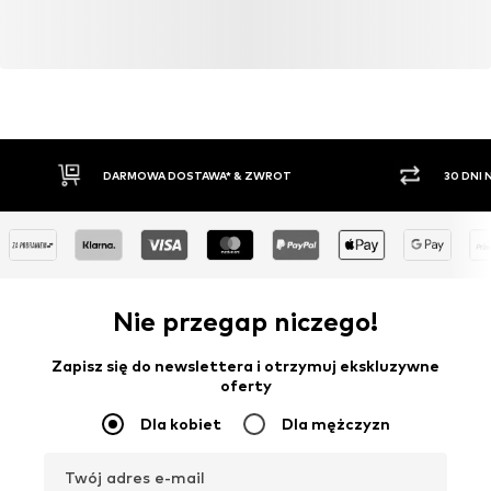
DARMOWA DOSTAWA* & ZWROT
30 DNI
Nie przegap niczego!
Zapisz się do newslettera i otrzymuj ekskluzywne
oferty
Dla kobiet
Dla mężczyzn
Twój adres e-mail