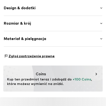
Design & dodatki
Jednolite kolory
Rozmiar & krój
Imitacja skóry
Masywny obcas
Wysokość obcasa: Średni obcas (3-7 cm)
Zaokrąglony czubek
Materiał & pielęgnacja
Boczny zamek błyskawiczny
Tabela rozmiarów
Elastyczna podeszwa
Materiał wierzchni: Mikropoliester
Imitacja skóry
Zgłoś zastrzeżenie prawne
Podszewka i brandzel: Mikropoliester
Zamek błyskawiczny
Podeszwa: Guma
Nr artykułu
Tulai_black_Microfiber_36
Kraj pochodzenia: Portugalia
Coins
Kup ten przedmiot teraz i zdobądź do 
+100 Coins
, 
które możesz wymienić na zniżki.