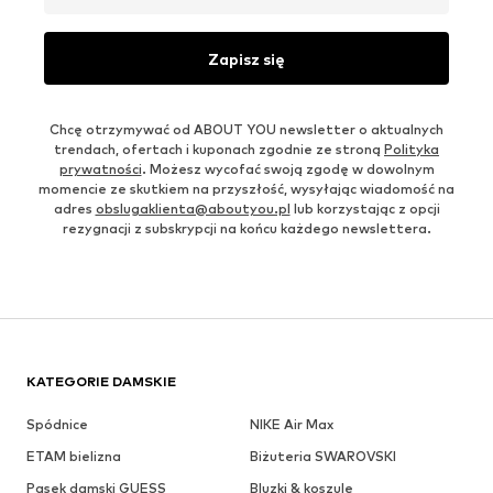
Zapisz się
Chcę otrzymywać od ABOUT YOU newsletter o aktualnych
trendach, ofertach i kuponach zgodnie ze stroną
Polityka
prywatności
. Możesz wycofać swoją zgodę w dowolnym
momencie ze skutkiem na przyszłość, wysyłając wiadomość na
adres
obslugaklienta@aboutyou.pl
lub korzystając z opcji
rezygnacji z subskrypcji na końcu każdego newslettera.
KATEGORIE DAMSKIE
Spódnice
NIKE Air Max
ETAM bielizna
Biżuteria SWAROVSKI
Pasek damski GUESS
Bluzki & koszule