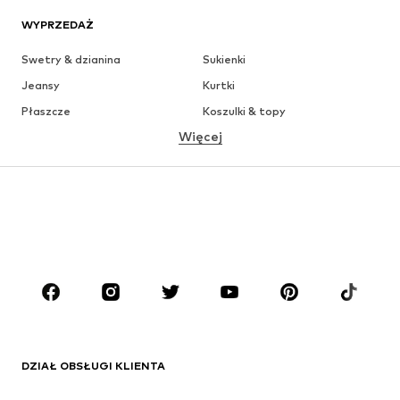
WYPRZEDAŻ
Swetry & dzianina
Sukienki
Jeansy
Kurtki
Płaszcze
Koszulki & topy
Więcej
Spodnie
Bielizna
Spódnice
Bluzki & koszule
Bluzy
Marynarki
Moda plażowa
Kombinezony
Plus size
Moda ciążowa
Buty
Sport
Akcesoria
Premium
ODZIEŻ
DZIAŁ OBSŁUGI KLIENTA
Nowości
Na czasie
Sukienki
Jeansy