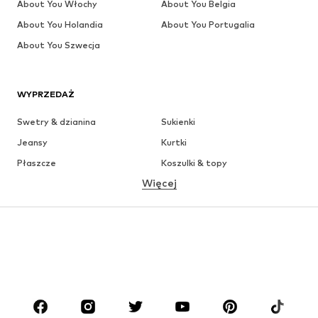
About You Włochy
About You Belgia
About You Holandia
About You Portugalia
About You Szwecja
WYPRZEDAŻ
Swetry & dzianina
Sukienki
Jeansy
Kurtki
Płaszcze
Koszulki & topy
Więcej
Spodnie
Bielizna
Spódnice
Bluzki & koszule
Bluzy
Marynarki
Moda plażowa
Kombinezony
Plus size
Moda ciążowa
Buty
Sport
Akcesoria
Premium