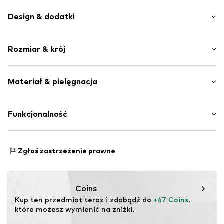
Design & dodatki
Łączenie kolorów
Rozmiar & krój
Zaokrąglony czubek
Profil podeszwy
Wysokość obcasa: Płaski obcas (0-3 cm)
Elastyczna podeszwa
Materiał & pielęgnacja
Imitacja skóry
Tabela rozmiarów
Sznurowane
Materiał wierzchni: Mikropoliester
Funkcjonalność
Nr artykułu
Komo_Green_Microfiber_36
Podszewka i brandzel: Mikropoliester
Podeszwa: Guma
Rodzaj trampek: Moda
Kraj pochodzenia: Portugalia
Zgłoś zastrzeżenie prawne
Coins
Kup ten przedmiot teraz i zdobądź do 
+47 Coins
, 
które możesz wymienić na zniżki.