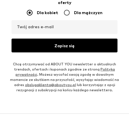
oferty
Dla kobiet
Dla mężczyzn
Twój adres e-mail
Zapisz się
Chcę otrzymywać od ABOUT YOU newsletter o aktualnych
trendach, ofertach i kuponach zgodnie ze stroną
Polityka
prywatności
. Możesz wycofać swoją zgodę w dowolnym
momencie ze skutkiem na przyszłość, wysyłając wiadomość na
adres
obslugaklienta@aboutyou.pl
lub korzystając z opcji
rezygnacji z subskrypcji na końcu każdego newslettera.