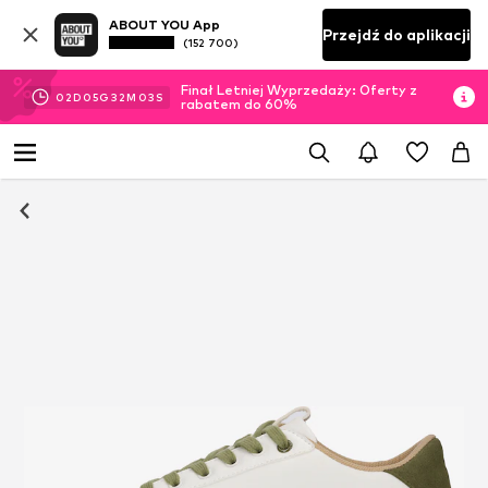
ABOUT YOU App
Przejdź do aplikacji
(152 700)
Finał Letniej Wyprzedaży: Oferty z
02
D
05
G
32
M
01
S
rabatem do 60%