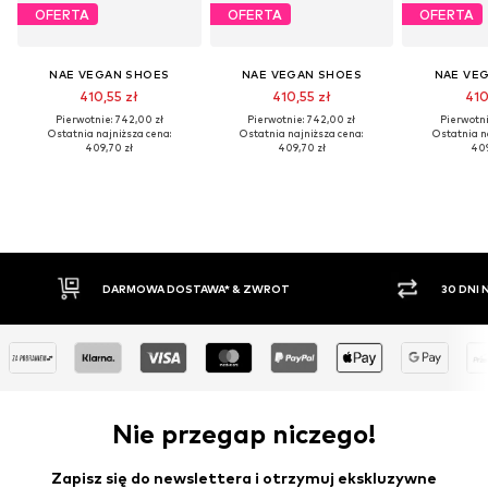
OFERTA
OFERTA
OFERTA
NAE VEGAN SHOES
NAE VEGAN SHOES
NAE VE
410,55 zł
410,55 zł
410
Pierwotnie: 742,00 zł
Pierwotnie: 742,00 zł
Pierwotni
Ostatnia najniższa cena:
Ostatnia najniższa cena:
Ostatnia n
409,70 zł
409,70 zł
409
DARMOWA DOSTAWA* & ZWROT
30 DNI
Nie przegap niczego!
Zapisz się do newslettera i otrzymuj ekskluzywne