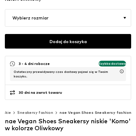
Wybierz rozmiar
Dodaj do koszyka
3 - 4 dni robocze
Szybka dostawa
Ostateczny przewidywany czas dostawy pojawi się w Twoim
koszyku.
30 dni na zwrot towaru
niskie
Sneakersy fashion
nae Vegan Shoes Sneakersy fashion
nae Vegan Shoes Sneakersy niskie 'Komo'
w kolorze Oliwkowy