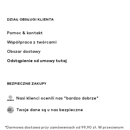
ODZIEŻ
DZIAŁ OBSŁUGI KLIENTA
Nowości
Na czasie
Sukienki
Jeansy
Pomoc & kontakt
Koszulki & topy
Spodnie
Współpraca z twórcami
Kurtki
Swetry & dzianina
Obszar dostawy
Bielizna
Bluzki & koszule
Odstąpienie od umowy tutaj
Płaszcze
Spódnice
Moda plażowa
Bluzy
Marynarki
Kombinezony
BEZPIECZNE ZAKUPY
Plus size
Moda ciążowa
Specjalne okazje
Ekskluzywne
Nasi klienci ocenili nas "bardzo dobrze"
Recykling
Twoje dane są u nas bezpieczne
BUTY
*Darmowa dostawa przy zamówieniach od 99,90 zł. W przeciwnym
Nowości
Na czasie