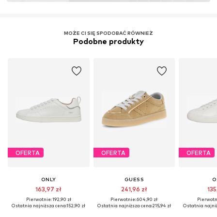
MOŻE CI SIĘ SPODOBAĆ RÓWNIEŻ
Podobne produkty
OFERTA
OFERTA
OFERTA
ONLY
GUESS
O
163,97 zł
241,96 zł
135
Pierwotnie: 192,90 zł
Pierwotnie: 604,90 zł
Pierwotni
Ostatnia najniższa cena:
152,90 zł
Ostatnia najniższa cena:
215,94 zł
Ostatnia najni