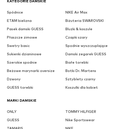
KATEGORIE DAMSKIE
Spódnice
NIKE Air Max
ETAM bielizna
Biżuteria SWAROVSKI
Pasek damski GUESS
Bluzki & koszule
Płaszcze zimowe
Czapki szary
Swetry basic
Spodnie wyszczuplające
Sukienki dzianinowe
Damski zegarek GUESS
Szerokie spodnie
Białe torebki
Beżowe marynarki oversize
Botki Dr. Martens
Dzwony
Sztyblety czarny
GUESS torebki
Koszulki dla kobiet
MARKI DAMSKIE
ONLY
TOMMY HILFIGER
GUESS
Nike Sportswear
TAMARIS
NIKE