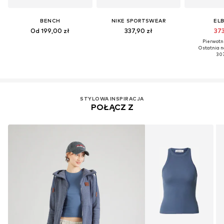
BENCH
NIKE SPORTSWEAR
EL
Od 199,00 zł
337,90 zł
373
Pierwotni
Ostatnia n
307
STYLOWA INSPIRACJA
POŁĄCZ Z