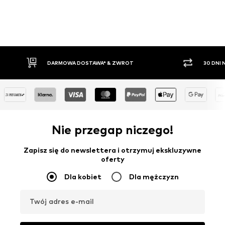
30 DNI NA ZWROT TOWARU
PŁAT
Nie przegap niczego!
Zapisz się do newslettera i otrzymuj ekskluzywne
oferty
Dla kobiet
Dla mężczyzn
Twój adres e-mail