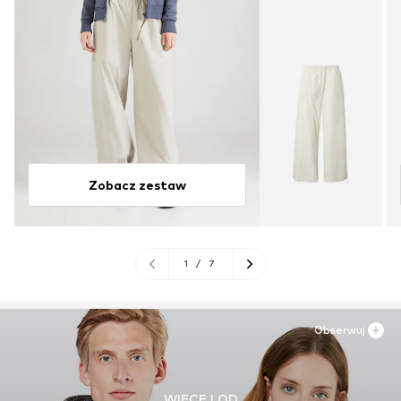
Zobacz zestaw
1
/
7
Obserwuj
WIĘCEJ OD