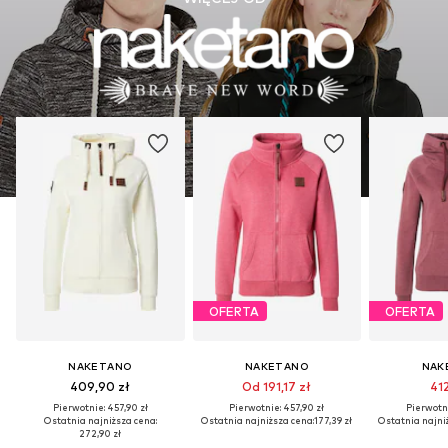
OFERTA
OFERTA
NAKETANO
NAKETANO
NAK
409,90 zł
Od 191,17 zł
412
Pierwotnie: 457,90 zł
Pierwotnie: 457,90 zł
Pierwotni
Ostatnia najniższa cena:
Ostatnia najniższa cena:
177,39 zł
Ostatnia najni
272,90 zł