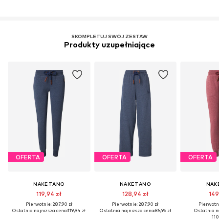
SKOMPLETUJ SWÓJ ZESTAW
Produkty uzupełniające
OFERTA
OFERTA
OFERTA
NAKETANO
NAKETANO
NAK
119,94 zł
128,94 zł
149
Pierwotnie: 287,90 zł
Pierwotnie: 287,90 zł
Pierwotni
Ostatnia najniższa cena:
119,94 zł
Ostatnia najniższa cena:
85,96 zł
Ostatnia n
110