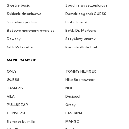
Swetry basic
Spodnie wyszczuplające
Sukienki dzianinowe
Damski zegarek GUESS
Szerokie spodnie
Białe torebki
Beżowe marynarki oversize
Botki Dr. Martens
Dzwony
Sztyblety czarny
GUESS torebki
Koszulki dla kobiet
MARKI DAMSKIE
ONLY
TOMMY HILFIGER
GUESS
Nike Sportswear
TAMARIS
NIKE
VILA
Desigual
PULL&BEAR
Orsay
CONVERSE
LASCANA
florence by mills
MANGO