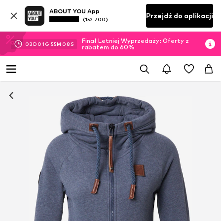
ABOUT YOU App
Przejdź do aplikacji
(152 700)
Finał Letniej Wyprzedaży: Oferty z
03
D
01
G
55
M
07
S
rabatem do 60%