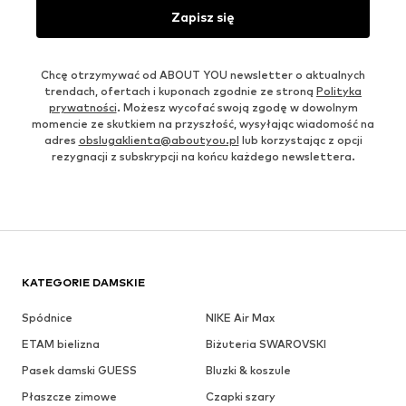
Zapisz się
Chcę otrzymywać od ABOUT YOU newsletter o aktualnych
trendach, ofertach i kuponach zgodnie ze stroną
Polityka
prywatności
. Możesz wycofać swoją zgodę w dowolnym
momencie ze skutkiem na przyszłość, wysyłając wiadomość na
adres
obslugaklienta@aboutyou.pl
lub korzystając z opcji
rezygnacji z subskrypcji na końcu każdego newslettera.
KATEGORIE DAMSKIE
Spódnice
NIKE Air Max
ETAM bielizna
Biżuteria SWAROVSKI
Pasek damski GUESS
Bluzki & koszule
Płaszcze zimowe
Czapki szary