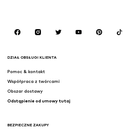
Moda plażowa
Kombinezony
Plus size
Moda ciążowa
Buty
Sport
Akcesoria
Premium
ODZIEŻ
DZIAŁ OBSŁUGI KLIENTA
Nowości
Na czasie
Sukienki
Jeansy
Pomoc & kontakt
Koszulki & topy
Spodnie
Współpraca z twórcami
Kurtki
Swetry & dzianina
Obszar dostawy
Bielizna
Bluzki & koszule
Odstąpienie od umowy tutaj
Płaszcze
Spódnice
Moda plażowa
Bluzy
Marynarki
Kombinezony
BEZPIECZNE ZAKUPY
Plus size
Moda ciążowa