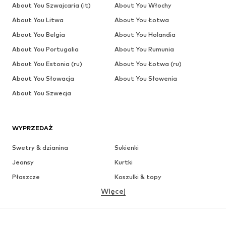
About You Szwajcaria (it)
About You Włochy
About You Litwa
About You Łotwa
About You Belgia
About You Holandia
About You Portugalia
About You Rumunia
About You Estonia (ru)
About You Łotwa (ru)
About You Słowacja
About You Słowenia
About You Szwecja
WYPRZEDAŻ
Swetry & dzianina
Sukienki
Jeansy
Kurtki
Płaszcze
Koszulki & topy
Więcej
Spodnie
Bielizna
Spódnice
Bluzki & koszule
Bluzy
Marynarki