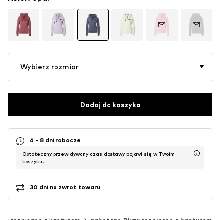
Wybierz rozmiar
Dodaj do koszyka
6 - 8 dni robocze
Ostateczny przewidywany czas dostawy pojawi się w Twoim
koszyku.
30 dni na zwrot towaru
uzy rozpinane z kapturem
naketano Bluzy rozpinane z kapturem