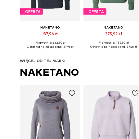
OFERTA
OFERTA
NAKETANO
NAKETANO
137,96 zł
275,92 zł
Pierwotnie: 432,90 zł
Pierwotnie: 432,90 zł
Dostępne rozmiary: XS, S, M, L
Dostępne rozmiary: XS, S, M
Ostatnia najniższa cena:
137,96 zł
Ostatnia najniższa cena:
137,96 zł
Dodaj do koszyka
Dodaj do koszyka
WIĘCEJ OD TEJ MARKI
NAKETANO