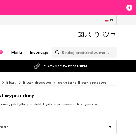
PL
Marki
Inspiracje
PŁATNOŚĆ ZA POBRANIEM
ż
Bluzy
Bluzy dresowe
naketano Bluzy dresowe
est wyprzedany
ieć, jak tylko produkt będzie ponownie dostępny w
miar