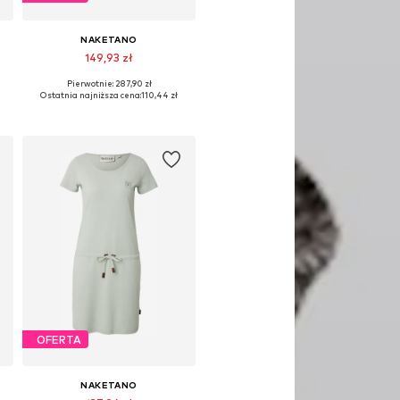
NAKETANO
149,93 zł
Pierwotnie: 287,90 zł
Dostępne rozmiary: 34, 36, 38, 40, 42
Ostatnia najniższa cena:
110,44 zł
Dodaj do koszyka
OFERTA
NAKETANO