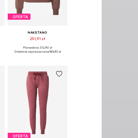
OFERTA
NAKETANO
251,91 zł
Pierwotnie: 312,90 zł
XL
Dostępne rozmiary: XS, S, M, L, XL
Ostatnia najniższa cena:
185,93 zł
Dodaj do koszyka
OFERTA