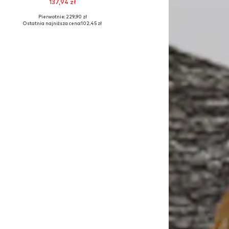
137,94 zł
Pierwotnie: 229,90 zł
, XXL
Dostępne rozmiary: 36, 38, 40, 42, 44
Ostatnia najniższa cena:
102,45 zł
Dodaj do koszyka