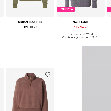
OFERTA
URBAN CLASSICS
NAKETANO
119,00 zł
179,94 zł
+
14
Pierwotnie: 432,90 zł
Dostępne rozmiary: XS, S, M, L, XL
Dostępne rozmiary: XS, S, M
Ostatnia najniższa cena:
129,16 zł
Dodaj do koszyka
Dodaj do koszyka