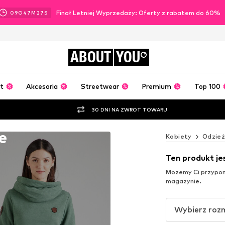
Finał Letniej Wyprzedaży: Oferty z rabatem do 60%
09
G
47
M
25
S
ABOUT
YOU
t
Akcesoria
Streetwear
Premium
Top 100
30 DNI NA ZWROT TOWARU
e
Kobiety
Odzie
Ten produkt j
Możemy Ci przypomn
magazynie.
Wybierz roz