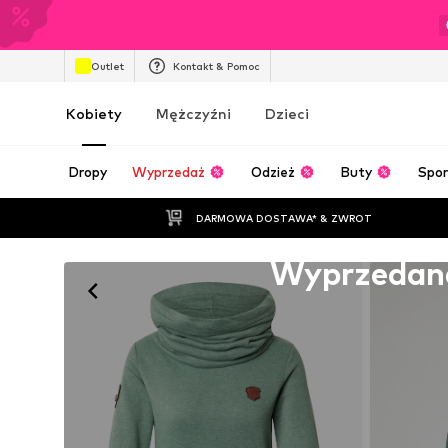
Outlet
Kontakt & Pomoc
Kobiety
Mężczyźni
Dzieci
Dropy
Wyprzedaż
Odzież
Buty
Spor
DARMOWA DOSTAWA* & ZWROT
Niestety wyprzedane
Wyprzedan