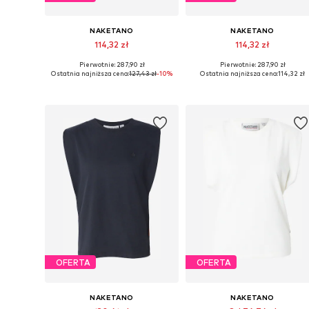
NAKETANO
NAKETANO
114,32 zł
114,32 zł
Pierwotnie: 287,90 zł
Pierwotnie: 287,90 zł
Dostępne rozmiary: S, M
Dostępne rozmiary: M, L
Ostatnia najniższa cena:
127,43 zł
-10%
Ostatnia najniższa cena:
114,32 zł
Dodaj do koszyka
Dodaj do koszyka
OFERTA
OFERTA
NAKETANO
NAKETANO