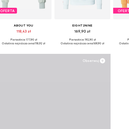
OFERTA
OFER
ABOUT YOU
EIGHT2NINE
118,43 zł
169,90 zł
Pierwotnie: 177,90 zł
Pierwotnie: 192,90 zł
P
Dostępne rozmiary: S, M, L, XXL
Dostępne rozmiary: S, M
Dostę
Ostatnia najniższa cena:
118,92 zł
Ostatnia najniższa cena:
169,90 zł
Ostatni
Dodaj do koszyka
Dodaj do koszyka
Do
Obserwuj