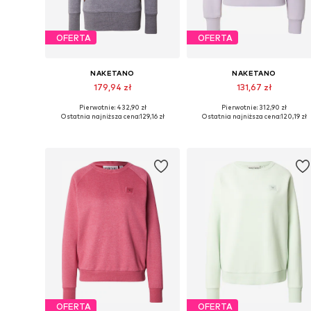
OFERTA
OFERTA
NAKETANO
NAKETANO
179,94 zł
131,67 zł
Pierwotnie: 432,90 zł
Pierwotnie: 312,90 zł
Dostępne rozmiary: XS, S, M
Dostępne rozmiary: XS, S, M, L, 
Ostatnia najniższa cena:
129,16 zł
Ostatnia najniższa cena:
120,19 zł
Dodaj do koszyka
Dodaj do koszyka
OFERTA
OFERTA