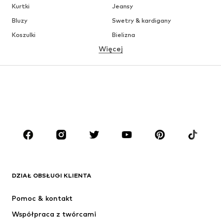
Kurtki
Jeansy
Bluzy
Swetry & kardigany
Koszulki
Bielizna
Więcej
Spodnie
Koszule
Płaszcze
Garnitury & marynarki
Moda plażowa
Plus size
Buty
Sport
Akcesoria
Premium
ODZIEŻ
Nowości
Na czasie
Koszulki
Jeansy
DZIAŁ OBSŁUGI KLIENTA
Kurtki
Bluzy
Spodnie
Koszule
Pomoc & kontakt
Bielizna
Swetry & kardigany
Współpraca z twórcami
Garnitury & marynarki
Płaszcze