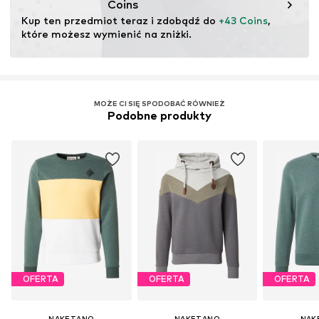
Coins
Nie wybielać
Kup ten przedmiot teraz i zdobądź do 
+43 Coins
, 
które możesz wymienić na zniżki.
MOŻE CI SIĘ SPODOBAĆ RÓWNIEŻ
Podobne produkty
OFERTA
OFERTA
OFERTA
NAKETANO
NAKETANO
NAK