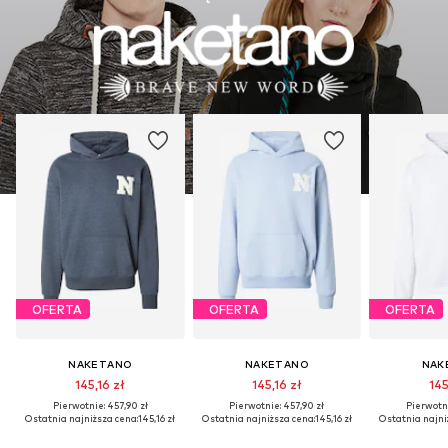
OFERTA
OFERTA
OFERTA
NAKETANO
NAKETANO
NAK
145,16 zł
145,16 zł
145
Pierwotnie: 457,90 zł
Pierwotnie: 457,90 zł
Pierwotni
Ostatnia najniższa cena:
145,16 zł
Ostatnia najniższa cena:
145,16 zł
Ostatnia najni