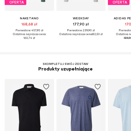
OFERTA
OFERTA
NAKETANO
WEEKDAY
ADIDAS P
168,68 zł
177,90 zł
170
Pierwotnie: 457,90 zł
Pierwotnie: 239,90 zł
Pierwotni
Ostatnia najniższa cena:
Ostatnia najniższa cena:
82,53 zł
Ostatnia n
163,74 zł
189,9
SKOMPLETUJ SWÓJ ZESTAW
Produkty uzupełniające