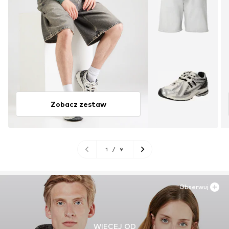
Zobacz zestaw
1
/
9
Obserwuj
WIĘCEJ OD