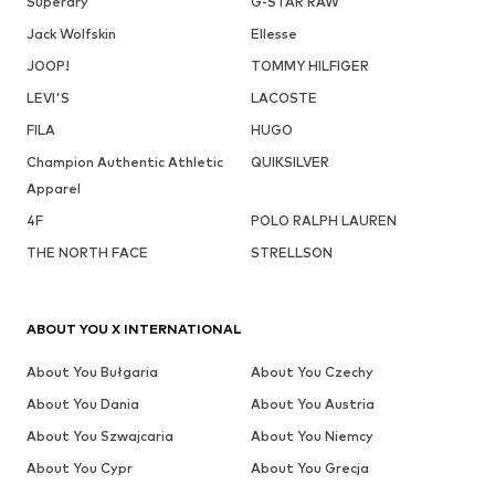
Superdry
G-STAR RAW
Jack Wolfskin
Ellesse
JOOP!
TOMMY HILFIGER
LEVI'S
LACOSTE
FILA
HUGO
Champion Authentic Athletic
QUIKSILVER
Apparel
4F
POLO RALPH LAUREN
THE NORTH FACE
STRELLSON
ABOUT YOU X INTERNATIONAL
About You Bułgaria
About You Czechy
About You Dania
About You Austria
About You Szwajcaria
About You Niemcy
About You Cypr
About You Grecja