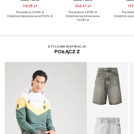
116,18 zł
346,41 zł
129
Pierwotnie: 312,90 zł
Pierwotnie: 457,90 zł
Pierwotni
Ostatnia najniższa cena:
110,94 zł
Ostatnia najniższa cena:
Ostatnia najni
143,92 zł
STYLOWA INSPIRACJA
POŁĄCZ Z