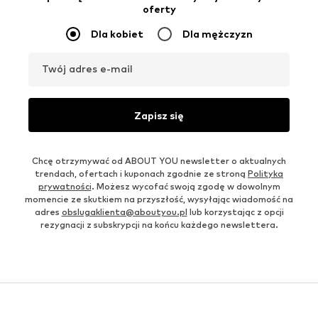
oferty
Dla kobiet
Dla mężczyzn
Twój adres e-mail
Zapisz się
Chcę otrzymywać od ABOUT YOU newsletter o aktualnych
trendach, ofertach i kuponach zgodnie ze stroną
Polityka
prywatności
. Możesz wycofać swoją zgodę w dowolnym
momencie ze skutkiem na przyszłość, wysyłając wiadomość na
adres
obslugaklienta@aboutyou.pl
lub korzystając z opcji
rezygnacji z subskrypcji na końcu każdego newslettera.