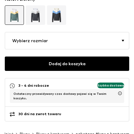
Wybierz rozmiar
Dodaj do koszyka
3 - 4 dni robocze
Szybka dostawa
Ostateczny przewidywany czas dostawy pojawi się w Twoim
koszyku.
30 dni na zwrot towaru
Odzież
Bluzy
Bluzy z kapturem
naketano Bluzy z kapturem