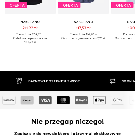
OFERTA
OFERTA
OFERTA
NAKETANO
NAKETANO
NAK
211,92 zł
117,53 zł
100
Pierwotnie: 264,90 zł
Pierwotnie: 167,90 zł
Pierwotni
Ostatnia najniższa cena:
Ostatnia najniższa cena:
59,96 zł
Ostatnia najni
103,92 zł
30 DNI NA ZWROT TOWARU
PŁATNO
Nie przegap niczego!
Zapisz się do newslettera i otrzymuj ekskluzywne