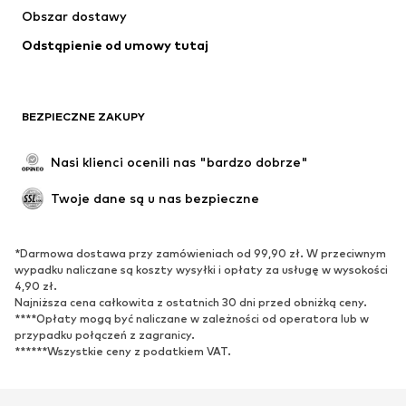
Obszar dostawy
Moda plażowa
Plus size
Odstąpienie od umowy tutaj
Specjalne okazje
Ekskluzywne
Recykling
BUTY
BEZPIECZNE ZAKUPY
Nowości
Na czasie
Nasi klienci ocenili nas "bardzo dobrze"
Kozaki
Trampki & sneakersy
Twoje dane są u nas bezpieczne
Półbuty
Buty sportowe
Buty letnie
Ekskluzywne
*Darmowa dostawa przy zamówieniach od 99,90 zł. W przeciwnym
wypadku naliczane są koszty wysyłki i opłaty za usługę w wysokości
SPORT
4,90 zł.
Najniższa cena całkowita z ostatnich 30 dni przed obniżką ceny.
Odzież sportowa
Dziedziny sportowe
****Opłaty mogą być naliczane w zależności od operatora lub w
Buty sportowe
Plecaki & torby sportowe
przypadku połączeń z zagranicy.
******Wszystkie ceny z podatkiem VAT.
Akcesoria sportowe
AKCESORIA