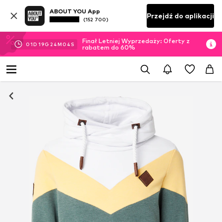
ABOUT YOU App
Przejdź do aplikacji
(152 700)
Finał Letniej Wyprzedaży: Oferty z
01
D
19
G
24
M
03
S
rabatem do 60%