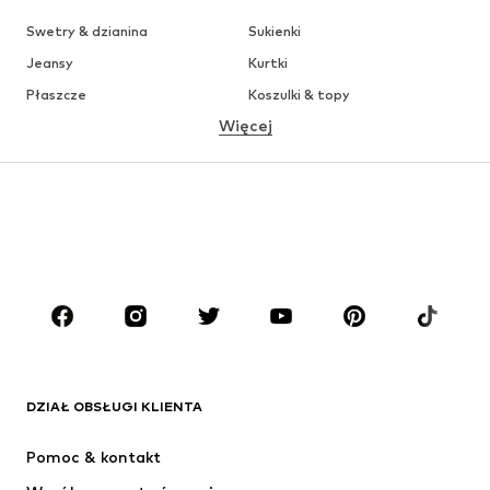
Swetry & dzianina
Sukienki
Jeansy
Kurtki
Płaszcze
Koszulki & topy
Więcej
Spodnie
Bielizna
Spódnice
Bluzki & koszule
Bluzy
Marynarki
Moda plażowa
Kombinezony
Plus size
Moda ciążowa
Buty
Sport
Akcesoria
Premium
ODZIEŻ
DZIAŁ OBSŁUGI KLIENTA
Nowości
Na czasie
Sukienki
Jeansy
Pomoc & kontakt
Koszulki & topy
Spodnie