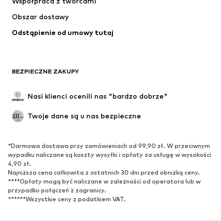
Współpraca z twórcami
Kurtki
Swetry & dzianina
Obszar dostawy
Bielizna
Bluzki & koszule
Odstąpienie od umowy tutaj
Płaszcze
Spódnice
Moda plażowa
Bluzy
Marynarki
Kombinezony
BEZPIECZNE ZAKUPY
Plus size
Moda ciążowa
Specjalne okazje
Ekskluzywne
Nasi klienci ocenili nas "bardzo dobrze"
Recykling
Twoje dane są u nas bezpieczne
BUTY
*Darmowa dostawa przy zamówieniach od 99,90 zł. W przeciwnym
Nowości
Na czasie
wypadku naliczane są koszty wysyłki i opłaty za usługę w wysokości
Trampki & sneakersy
Botki
4,90 zł.
Najniższa cena całkowita z ostatnich 30 dni przed obniżką ceny.
Czółenka & buty na obcasie
Kozaki
****Opłaty mogą być naliczane w zależności od operatora lub w
przypadku połączeń z zagranicy.
Sandały
Półbuty
******Wszystkie ceny z podatkiem VAT.
Buty sportowe
Baleriny
Klapki
Kapcie