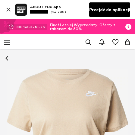
ABOUT YOU App
Przejdź do aplikacji
(152 700)
Finał Letniej Wyprzedaży: Oferty z
03
D
16
G
37
M
56
S
rabatem do 60%