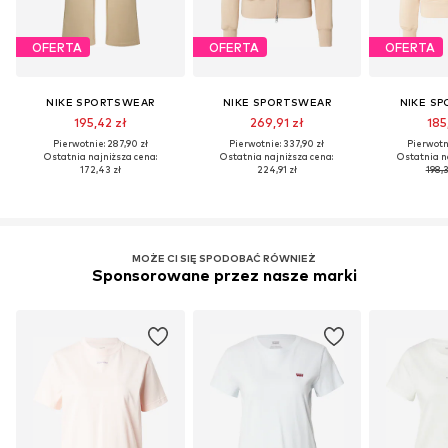
OFERTA
OFERTA
OFERTA
NIKE SPORTSWEAR
NIKE SPORTSWEAR
NIKE S
195,42 zł
269,91 zł
185
Pierwotnie: 287,90 zł
Pierwotnie: 337,90 zł
Pierwotni
Ostatnia najniższa cena:
Ostatnia najniższa cena:
Ostatnia n
172,43 zł
224,91 zł
198,3
MOŻE CI SIĘ SPODOBAĆ RÓWNIEŻ
Sponsorowane przez nasze marki