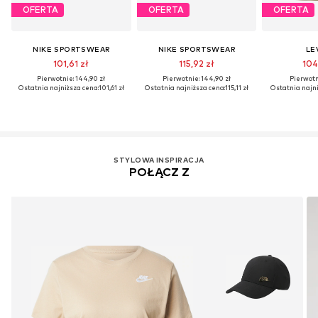
OFERTA
OFERTA
OFERTA
NIKE SPORTSWEAR
NIKE SPORTSWEAR
LEV
101,61 zł
115,92 zł
104
Pierwotnie: 144,90 zł
Pierwotnie: 144,90 zł
Pierwotni
Ostatnia najniższa cena:
101,61 zł
Ostatnia najniższa cena:
115,11 zł
Ostatnia najni
STYLOWA INSPIRACJA
POŁĄCZ Z