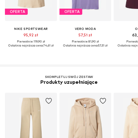
OFERTA
OFERTA
NIKE SPORTSWEAR
VERO MODA
O
95,92 zł
57,51 zł
63,
Pierwotnie: 119,90 zł
Pierwotnie: 81,90 zł
Pierwotn
Ostatnia najniższa cena:
74,61 zł
Ostatnia najniższa cena:
57,51 zł
Ostatnia najni
SKOMPLETUJ SWÓJ ZESTAW
Produkty uzupełniające