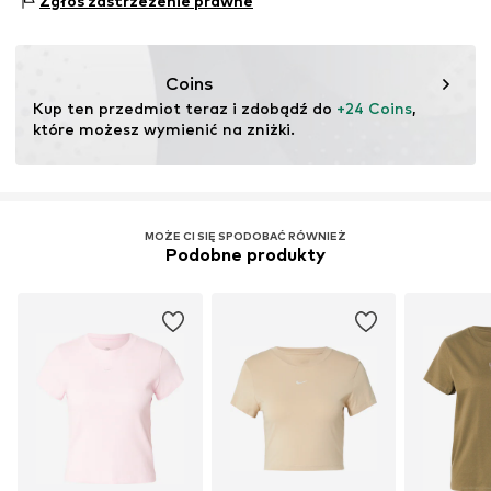
Zgłoś zastrzeżenie prawne
Szwy w jednym odcieniu
Nie czyścić chemicznie
1213 NL Hilversum
Prasować przy umiarkowanie gorącej temperaturze
Miękki w dotyku
NL
Nie wybielać
serviceinfo.eu@nike.com
Suszyć w niskiej temperaturze
Nr artykułu
NIS6397020000001
Coins
Kup ten przedmiot teraz i zdobądź do 
+24 Coins
, 
które możesz wymienić na zniżki.
MOŻE CI SIĘ SPODOBAĆ RÓWNIEŻ
Podobne produkty