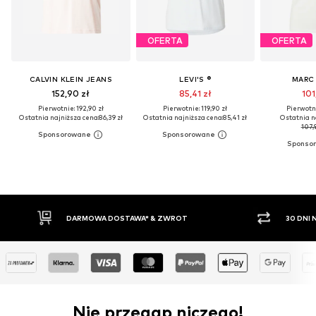
OFERTA
OFERTA
CALVIN KLEIN JEANS
LEVI'S ®
MARC
152,90 zł
85,41 zł
101
Pierwotnie: 192,90 zł
Pierwotnie: 119,90 zł
Pierwotni
Ostatnia najniższa cena:
86,39 zł
Ostatnia najniższa cena:
85,41 zł
Ostatnia n
107,9
30 DNI NA ZWROT TOWARU
PŁATNO
Nie przegap niczego!