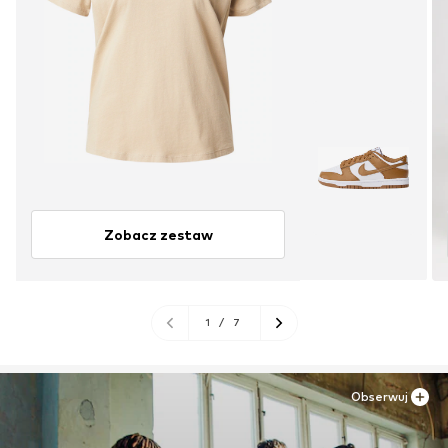
Zobacz zestaw
1
/
7
Obserwuj