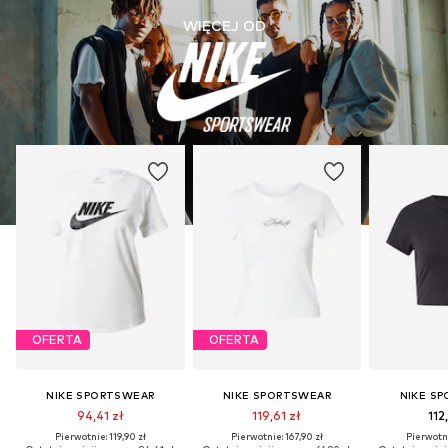
WIĘCEJ OD
OFERTA
OFERTA
NIKE SPORTSWEAR
NIKE SPORTSWEAR
NIKE S
94,41 zł
119,61 zł
112
Pierwotnie: 119,90 zł
Pierwotnie: 167,90 zł
Pierwotni