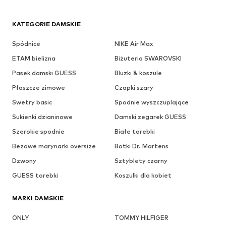
KATEGORIE DAMSKIE
Spódnice
NIKE Air Max
ETAM bielizna
Biżuteria SWAROVSKI
Pasek damski GUESS
Bluzki & koszule
Płaszcze zimowe
Czapki szary
Swetry basic
Spodnie wyszczuplające
Sukienki dzianinowe
Damski zegarek GUESS
Szerokie spodnie
Białe torebki
Beżowe marynarki oversize
Botki Dr. Martens
Dzwony
Sztyblety czarny
GUESS torebki
Koszulki dla kobiet
MARKI DAMSKIE
ONLY
TOMMY HILFIGER