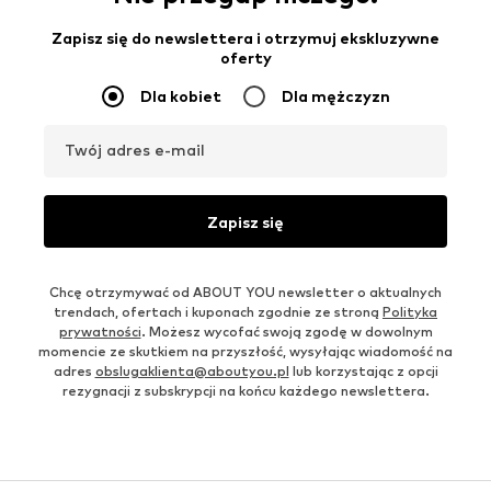
Zapisz się do newslettera i otrzymuj ekskluzywne
oferty
Dla kobiet
Dla mężczyzn
Twój adres e-mail
Zapisz się
Chcę otrzymywać od ABOUT YOU newsletter o aktualnych
trendach, ofertach i kuponach zgodnie ze stroną
Polityka
prywatności
. Możesz wycofać swoją zgodę w dowolnym
momencie ze skutkiem na przyszłość, wysyłając wiadomość na
adres
obslugaklienta@aboutyou.pl
lub korzystając z opcji
rezygnacji z subskrypcji na końcu każdego newslettera.