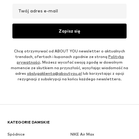
Twój adres e-mail
Zapisz się
Chcę otrzymywać od ABOUT YOU newsletter o aktualnych
trendach, ofertach i kuponach zgodnie ze stroną
Polityka
prywatności
. Możesz wycofać swoją zgodę w dowolnym
momencie ze skutkiem na przyszłość, wysyłając wiadomość na
adres
obslugaklienta@aboutyou.pl
lub korzystając z opcji
rezygnacji z subskrypcji na końcu każdego newslettera.
KATEGORIE DAMSKIE
Spódnice
NIKE Air Max