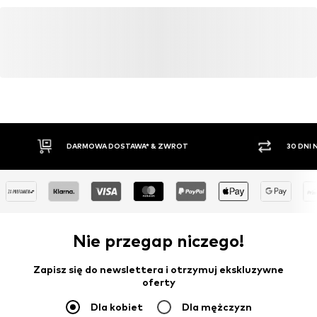
www.pepejeans.com
DARMOWA DOSTAWA* & ZWROT
30 DNI
Nie przegap niczego!
Zapisz się do newslettera i otrzymuj ekskluzywne
oferty
Dla kobiet
Dla mężczyzn