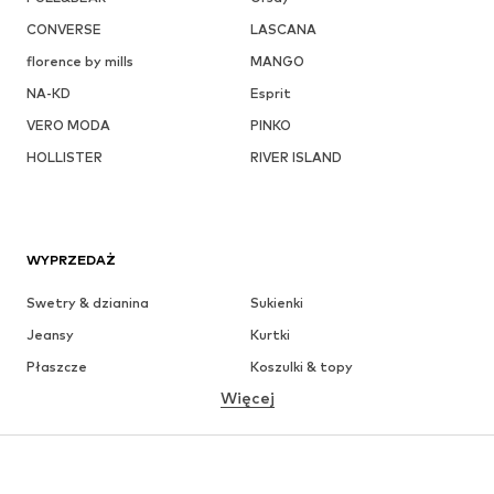
CONVERSE
LASCANA
florence by mills
MANGO
NA-KD
Esprit
VERO MODA
PINKO
HOLLISTER
RIVER ISLAND
WYPRZEDAŻ
Swetry & dzianina
Sukienki
Jeansy
Kurtki
Płaszcze
Koszulki & topy
Więcej
Spodnie
Bielizna
Spódnice
Bluzki & koszule
Bluzy
Marynarki