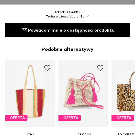
PEPE JEANS
Torba plażowa 'Judith Balm'
Powiadom mnie o dostępności produktu
Podobne alternatywy
OFERTA
OFERTA
OFERTA
ICHI
LASCANA
ROCKETT