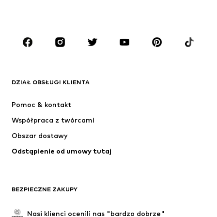
Moda plażowa
Kombinezony
Plus size
Moda ciążowa
Buty
Sport
Akcesoria
Premium
ODZIEŻ
DZIAŁ OBSŁUGI KLIENTA
Nowości
Na czasie
Sukienki
Jeansy
Pomoc & kontakt
Koszulki & topy
Spodnie
Współpraca z twórcami
Kurtki
Swetry & dzianina
Obszar dostawy
Bielizna
Bluzki & koszule
Odstąpienie od umowy tutaj
Płaszcze
Spódnice
Moda plażowa
Bluzy
Marynarki
Kombinezony
BEZPIECZNE ZAKUPY
Plus size
Moda ciążowa
Specjalne okazje
Ekskluzywne
Nasi klienci ocenili nas "bardzo dobrze"