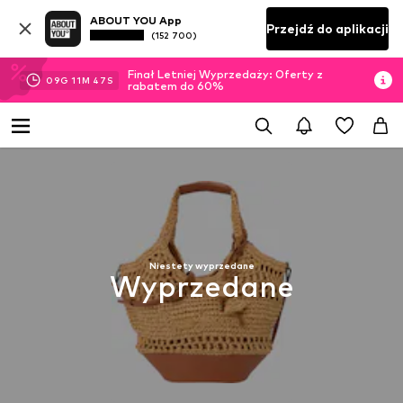
ABOUT YOU App
Przejdź do aplikacji
(152 700)
Finał Letniej Wyprzedaży: Oferty z
09
G
11
M
46
S
rabatem do 60%
Niestety wyprzedane
Wyprzedane