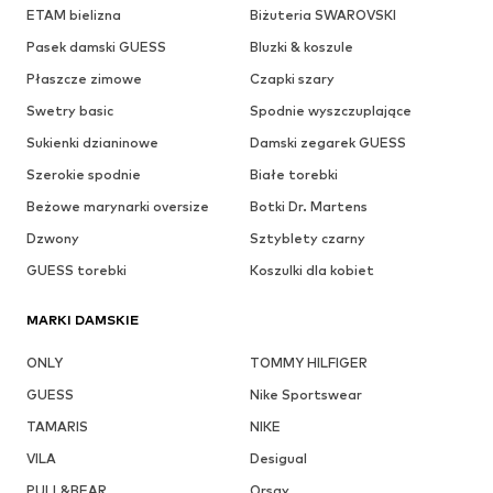
ETAM bielizna
Biżuteria SWAROVSKI
Pasek damski GUESS
Bluzki & koszule
Płaszcze zimowe
Czapki szary
Swetry basic
Spodnie wyszczuplające
Sukienki dzianinowe
Damski zegarek GUESS
Szerokie spodnie
Białe torebki
Beżowe marynarki oversize
Botki Dr. Martens
Dzwony
Sztyblety czarny
GUESS torebki
Koszulki dla kobiet
MARKI DAMSKIE
ONLY
TOMMY HILFIGER
GUESS
Nike Sportswear
TAMARIS
NIKE
VILA
Desigual
PULL&BEAR
Orsay