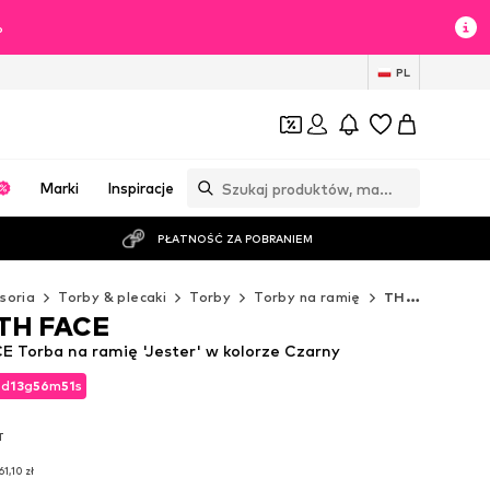
%
PL
Marki
Inspiracje
PŁATNOŚĆ ZA POBRANIEM
soria
Torby & plecaki
Torby
Torby na ramię
THE NORTH FACE Torby na ramię
TH FACE
Torba na ramię 'Jester' w kolorze Czarny
2
2
d
d
13
13
g
g
56
56
m
m
48
49
s
s
2
d
13
g
56
m
49
s
T
T
T
61,10 zł
61,10 zł
61,10 zł