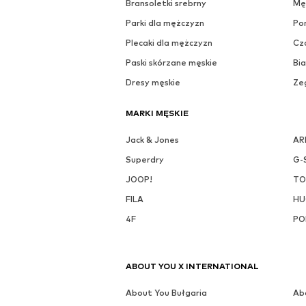
Zobacz zestaw
D
O
WIĘCEJ OD TEJ MARKI