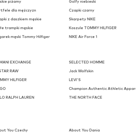
OFERTA
THE NORTH FACE
ONLY & SONS
324,90 zł
107,18 zł
Pierwotnie: 384,90 zł
Pierwotnie: 239,90 zł
ostępne rozmiary: S, M, L, XL
Dostępne w różnych rozmiara
statnia najniższa cena:
267,90 zł
Ostatnia najniższa cena:
98,94 z
Dodaj do koszyka
Dodaj do koszyka