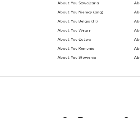
THE NORTH FACE
OFERTA
OFERTA
THE NORTH FACE
THE NORTH FACE
143,10 zł
143,10 zł
Pierwotnie: 159,00 zł
Pierwotnie: 159,00 zł
Dostępne rozmiary: One Size
Dostępne rozmiary: One Size
Ostatnia najniższa cena:
143,10 zł
Ostatnia najniższa cena:
143,10 zł
Dodaj do koszyka
Dodaj do koszyka