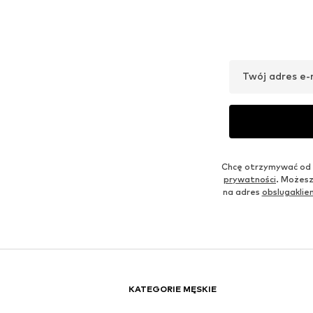
THE NORTH FACE
THE NORTH FACE
143,10 zł
161,10 zł
Pierwotnie: 159,00 zł
Pierwotnie: 179,00 zł
Dostępne rozmiary: One Size
Dostępne rozmiary: One Size
Ostatnia najniższa cena:
143,10 zł
Ostatnia najniższa cena:
161,10 zł
Dodaj do koszyka
Dodaj do koszyka
Stylowa inspiracja
POŁĄCZ Z