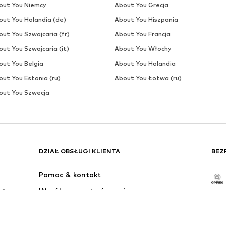
OFERTA
THE NORTH FACE
161,10 zł
Pierwotnie: 179,00 zł
Dostępne rozmiary: One Size
Ostatnia najniższa cena:
161,10 zł
Dodaj do koszyka