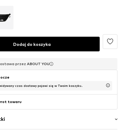
Dodaj do koszyka
dostawa przez
dostawa przez
dostawa przez
ABOUT YOU
ABOUT YOU
ABOUT YOU
obocze
widywany czas dostawy pojawi się w Twoim koszyku.
wrot towaru
ki