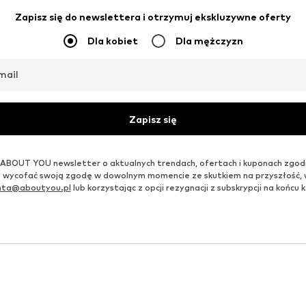
TOMMY JEANS
ALPHA INDUSTRIES
106,11 zł
199,99 zł
Pierwotnie: 239,90 zł
Dostępne rozmiary: One Size
Dostępne rozmiary: One Size
Ostatnia najniższa cena:
115,43 zł
-8%
Dodaj do koszyka
Dodaj do koszyka