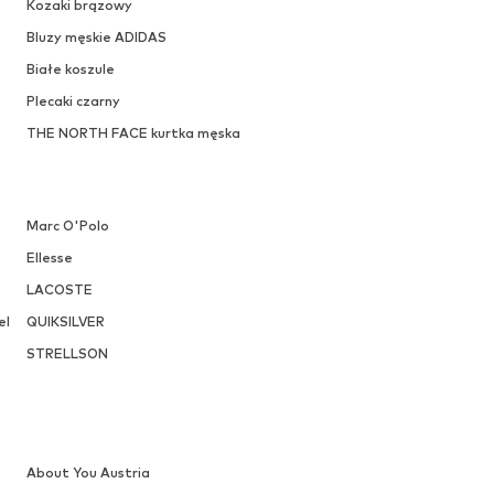
OFERTA
THE NORTH FACE
584,10 zł
Pierwotnie: 649,00 zł
ch
Dostępne w różnych rozmiarach
ł
Ostatnia najniższa cena:
525,69 zł
Dodaj do koszyka