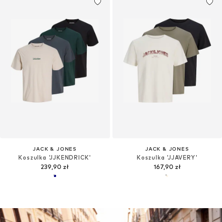
JACK & JONES
JACK & JONES
Koszulka 'JJKENDRICK'
Koszulka 'JJAVERY'
239,90 zł
167,90 zł