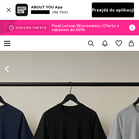
ABOUT YOU App
Przejdź do aplikacji
(152 700)
Finał Letniej Wyprzedaży: Oferty z
03
D
09
G
11
M
35
S
rabatem do 60%