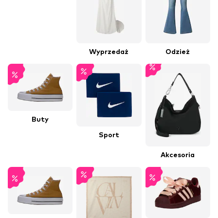
Wyprzedaż
Odzież
Buty
Sport
Akcesoria