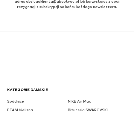
adres
obslugaklienta@aboutyou.pl
lub korzystając z opcji
rezygnacji z subskrypcji na końcu każdego newslettera.
KATEGORIE DAMSKIE
Spódnice
NIKE Air Max
ETAM bielizna
Biżuteria SWAROVSKI
Pasek damski GUESS
Bluzki & koszule
Płaszcze zimowe
Czapki szary