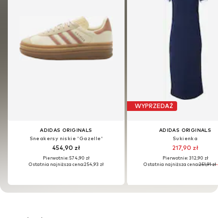
WYPRZEDAŻ
WYPRZEDAŻ
ADIDAS ORIGINALS
ADIDAS ORIGINALS
ADIDAS ORIGINALS
ADIDAS ORIGINALS
Sneakersy niskie 'Gazelle'
Sukienka
Sneakersy niskie 'Gazelle'
Sukienka
454,90 zł
217,90 zł
454,90 zł
217,90 zł
Pierwotnie: 574,90 zł
Pierwotnie: 312,90 zł
Pierwotnie: 574,90 zł
Pierwotnie: 312,90 zł
Ostatnia najniższa cena:
254,93 zł
Ostatnia najniższa cena:
251,91 zł
Ostatnia najniższa cena:
254,93 zł
Ostatnia najniższa cena:
251,91 zł