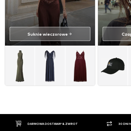
Suknie wieczorowe
Czap
DARMOWA DOSTAWA* & ZWROT
30 DNI