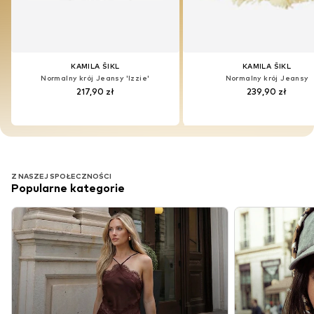
KAMILA ŠIKL
KAMILA ŠIKL
KAMILA ŠIKL
KAMILA ŠIKL
Normalny krój Jeansy 'Izzie'
Normalny krój Jeansy
Normalny krój Jeansy 'Izzie'
Normalny krój Jeansy
217,90 zł
239,90 zł
217,90 zł
239,90 zł
Z NASZEJ SPOŁECZNOŚCI
Popularne kategorie