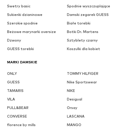
Swetry basic
Spodnie wyszczuplające
Sukienki dzianinowe
Damski zegarek GUESS
Szerokie spodnie
Białe torebki
Beżowe marynarki oversize
Botki Dr. Martens
Dzwony
Sztyblety czarny
GUESS torebki
Koszulki dla kobiet
MARKI DAMSKIE
ONLY
TOMMY HILFIGER
GUESS
Nike Sportswear
TAMARIS
NIKE
VILA
Desigual
PULL&BEAR
Orsay
CONVERSE
LASCANA
florence by mills
MANGO