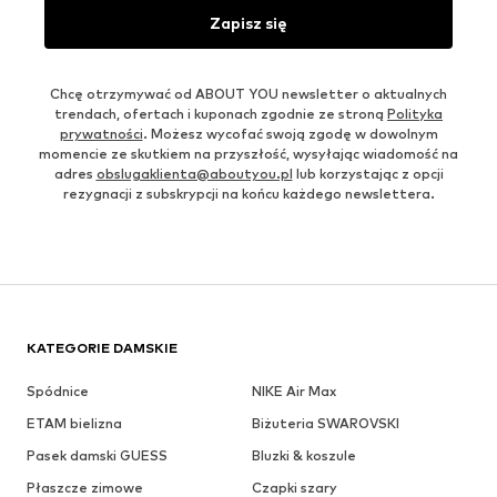
Zapisz się
Chcę otrzymywać od ABOUT YOU newsletter o aktualnych
trendach, ofertach i kuponach zgodnie ze stroną
Polityka
prywatności
. Możesz wycofać swoją zgodę w dowolnym
momencie ze skutkiem na przyszłość, wysyłając wiadomość na
adres
obslugaklienta@aboutyou.pl
lub korzystając z opcji
rezygnacji z subskrypcji na końcu każdego newslettera.
KATEGORIE DAMSKIE
Spódnice
NIKE Air Max
ETAM bielizna
Biżuteria SWAROVSKI
Pasek damski GUESS
Bluzki & koszule
Płaszcze zimowe
Czapki szary