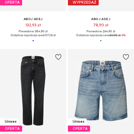
OFERTA
WYPRZEDAŻ
ABOJ ADEJ
ABOJ ADEJ
132,93 zł
78,90 zł
Pierwotnie: 384,90 zł
Pierwotnie: 264,90 zł
Ostatnia najniższa cena:
107,16 zł
Ostatnia najniższa cena:
83,92 zł
-6%
Unisex
Unisex
OFERTA
OFERTA