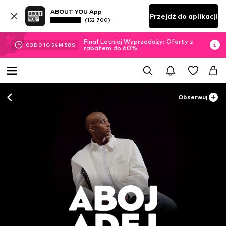
ABOUT YOU App
Przejdź do aplikacji
(152 700)
Finał Letniej Wyprzedaży: Oferty z
03
D
01
G
54
M
57
S
rabatem do 60%
Obserwuj