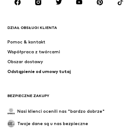
Akcesoria
Premium
ODZIEŻ
DZIAŁ OBSŁUGI KLIENTA
Nowości
Na czasie
Sukienki
Jeansy
Pomoc & kontakt
Koszulki & topy
Spodnie
Współpraca z twórcami
Kurtki
Swetry & dzianina
Obszar dostawy
Bielizna
Bluzki & koszule
Odstąpienie od umowy tutaj
Płaszcze
Spódnice
Moda plażowa
Bluzy
Marynarki
Kombinezony
BEZPIECZNE ZAKUPY
Plus size
Moda ciążowa
Specjalne okazje
Ekskluzywne
Nasi klienci ocenili nas "bardzo dobrze"
Recykling
Twoje dane są u nas bezpieczne
BUTY