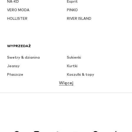
NA-KD
Esprit
VERO MODA
PINKO
HOLLISTER
RIVER ISLAND
WYPRZEDAŻ
Swetry & dzianina
Sukienki
Jeansy
Kurtki
Płaszcze
Koszulki & topy
Więcej
Spodnie
Bielizna
Spódnice
Bluzki & koszule
Bluzy
Marynarki
Moda plażowa
Kombinezony
Plus size
Moda ciążowa
Buty
Sport