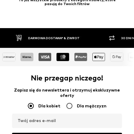
pasują do Twoich filtrów
30 DNI NA ZWROT TOWARU
PŁATNO
Nie przegap niczego!
Zapisz się do newslettera i otrzymuj ekskluzywne
oferty
Dla kobiet
Dla mężczyzn
Twój adres e-mail