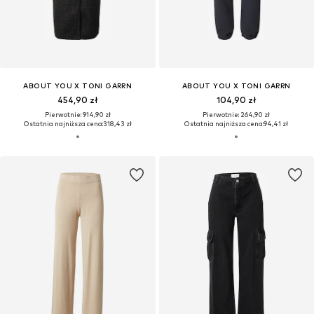
ABOUT YOU X TONI GARRN
ABOUT YOU X TONI GARRN
454,90 zł
104,90 zł
Pierwotnie: 914,90 zł
Pierwotnie: 264,90 zł
Ostatnia najniższa cena:
318,43 zł
Ostatnia najniższa cena:
94,41 zł