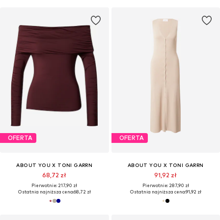
OFERTA
OFERTA
ABOUT YOU X TONI GARRN
ABOUT YOU X TONI GARRN
68,72 zł
91,92 zł
Pierwotnie: 217,90 zł
Pierwotnie: 287,90 zł
Ostatnia najniższa cena:
68,72 zł
Ostatnia najniższa cena:
91,92 zł