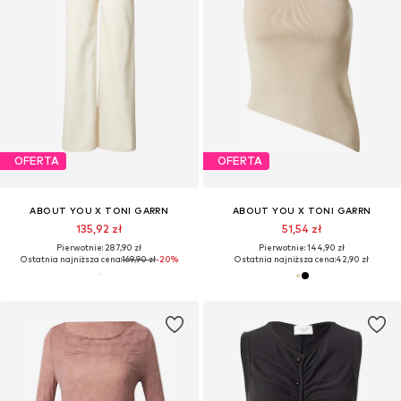
OFERTA
OFERTA
ABOUT YOU X TONI GARRN
ABOUT YOU X TONI GARRN
135,92 zł
51,54 zł
Pierwotnie: 287,90 zł
Pierwotnie: 144,90 zł
Ostatnia najniższa cena:
169,90 zł
-20%
Ostatnia najniższa cena:
42,90 zł