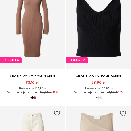
OFERTA
OFERTA
ABOUT YOU X TONI GARRN
ABOUT YOU X TONI GARRN
93,16 zł
39,96 zł
Pierwotnie: 337,90 zł
Pierwotnie: 144,90 zł
Ostatnia najniższa cena:
106,32 zł
-12%
Ostatnia najniższa cena:
45,52 zł
-12%