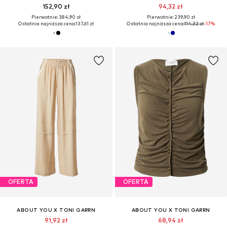
152,90 zł
94,32 zł
Pierwotnie: 384,90 zł
Pierwotnie: 239,90 zł
Ostatnia najniższa cena:
137,61 zł
Ostatnia najniższa cena:
114,32 zł
-17%
OFERTA
OFERTA
ABOUT YOU X TONI GARRN
ABOUT YOU X TONI GARRN
91,92 zł
68,94 zł