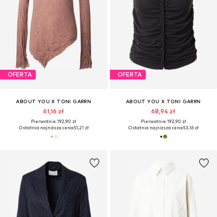
OFERTA
OFERTA
ABOUT YOU X TONI GARRN
ABOUT YOU X TONI GARRN
61,16 zł
68,94 zł
Pierwotnie: 192,90 zł
Pierwotnie: 192,90 zł
Ostatnia najniższa cena:
51,21 zł
Ostatnia najniższa cena:
53,16 zł