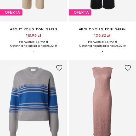
OFERTA
OFERTA
ABOUT YOU X TONI GARRN
ABOUT YOU X TONI GARRN
113,96 zł
106,32 zł
Pierwotnie: 337,90 zł
Pierwotnie: 337,90 zł
Ostatnia najniższa cena:
106,32 zł
Ostatnia najniższa cena:
106,32 zł