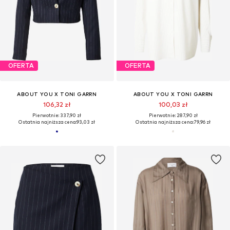
OFERTA
OFERTA
ABOUT YOU X TONI GARRN
ABOUT YOU X TONI GARRN
106,32 zł
100,03 zł
Pierwotnie: 337,90 zł
Pierwotnie: 287,90 zł
Ostatnia najniższa cena:
93,03 zł
Ostatnia najniższa cena:
79,96 zł