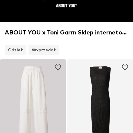
ABOUT YOU x Toni Garrn Sklep internetowy
Odzież
Wyprzedaż