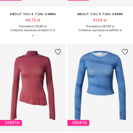
ABOUT YOU X TONI GARRN
ABOUT YOU X TONI GARRN
60,72 zł
91,92 zł
Pierwotnie: 192,90 zł
Pierwotnie: 287,90 zł
Ostatnia najniższa cena:
60,72 zł
Ostatnia najniższa cena:
91,92 zł
OFERTA
OFERTA