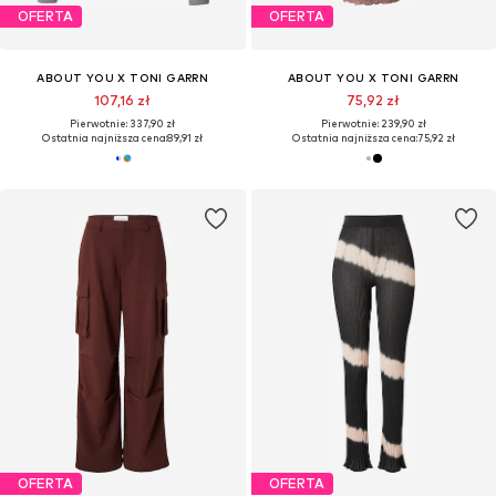
OFERTA
OFERTA
ABOUT YOU X TONI GARRN
ABOUT YOU X TONI GARRN
107,16 zł
75,92 zł
Pierwotnie: 337,90 zł
Pierwotnie: 239,90 zł
Ostatnia najniższa cena:
89,91 zł
Ostatnia najniższa cena:
75,92 zł
OFERTA
OFERTA