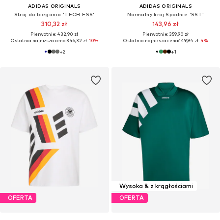
ADIDAS ORIGINALS
ADIDAS ORIGINALS
Strój do biegania 'TECH ESS'
Normalny krój Spodnie 'SST'
310,32 zł
143,96 zł
Pierwotnie: 432,90 zł
Pierwotnie: 359,90 zł
Ostatnia najniższa cena:
346,32 zł
-10%
Ostatnia najniższa cena:
149,94 zł
-4%
+
2
+
1
Wysoka & z krągłościami
OFERTA
OFERTA