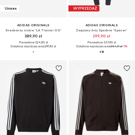
Unisex
WYPRZEDAŻ
ADIDAS ORIGINALS
ADIDAS ORIGINALS
Sneakersy niskie 'LA Trainer OG'
Zwężany krój Spodnie 'Spacer'
389,90 zł
299,90 zł
Pierwotnie: 524,90 zł
Pierwotnie: 337,90 zł
Ostatnia najniższa cena:
291,92 zł
Ostatnia najniższa cena:
304,11 zł
-1%