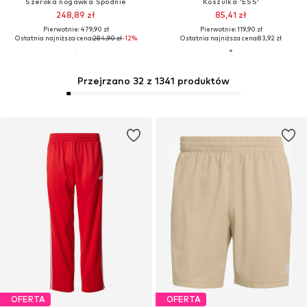
Szeroka nogawka Spodnie
Koszulka 'ESS'
248,89 zł
85,41 zł
Pierwotnie: 479,90 zł
Pierwotnie: 119,90 zł
Ostatnia najniższa cena:
284,90 zł
-12%
Ostatnia najniższa cena:
83,92 zł
Przejrzano 32 z 1341 produktów
OFERTA
OFERTA