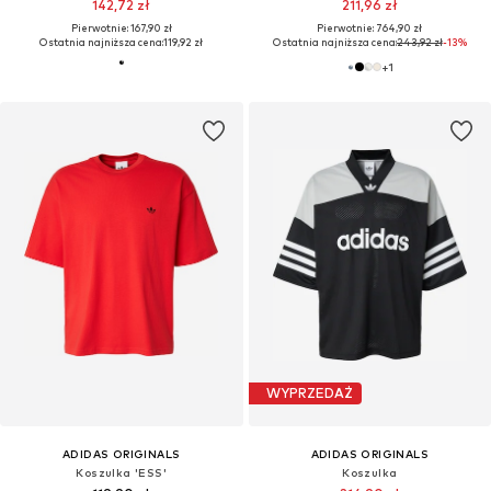
142,72 zł
211,96 zł
Pierwotnie: 167,90 zł
Pierwotnie: 764,90 zł
Ostatnia najniższa cena:
119,92 zł
Ostatnia najniższa cena:
243,92 zł
-13%
+
1
WYPRZEDAŻ
ADIDAS ORIGINALS
ADIDAS ORIGINALS
Koszulka 'ESS'
Koszulka