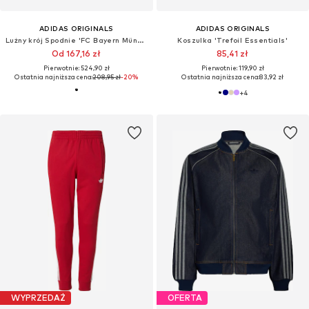
ADIDAS ORIGINALS
ADIDAS ORIGINALS
Lużny krój Spodnie 'FC Bayern München'
Koszulka 'Trefoil Essentials'
Od 167,16 zł
85,41 zł
Pierwotnie: 524,90 zł
Pierwotnie: 119,90 zł
Ostatnia najniższa cena:
208,95 zł
-20%
Ostatnia najniższa cena:
83,92 zł
+
4
WYPRZEDAŻ
OFERTA