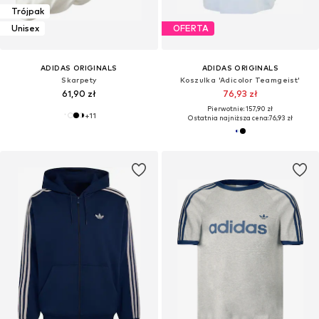
Trójpak
Unisex
OFERTA
ADIDAS ORIGINALS
ADIDAS ORIGINALS
Skarpety
Koszulka 'Adicolor Teamgeist'
61,90 zł
76,93 zł
Pierwotnie: 157,90 zł
+
11
Ostatnia najniższa cena:
76,93 zł