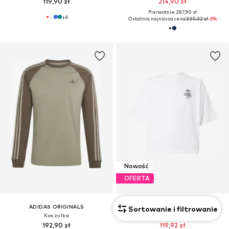
119,90 zł
214,90 zł
Pierwotnie: 287,90 zł
+
6
Ostatnia najniższa cena:
230,32 zł
-6%
Nowość
OFERTA
ADIDAS ORIGINALS
ADIDAS ORIGINALS
Sortowanie i filtrowanie
Koszulka
Koszulka 'BERLIN'
192,90 zł
119,92 zł