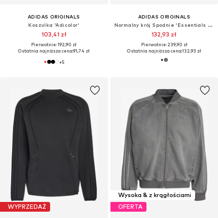
ADIDAS ORIGINALS
ADIDAS ORIGINALS
Koszulka 'Adicolor'
Normalny krój Spodnie 'Essentials Trefoil'
103,41 zł
132,93 zł
Pierwotnie: 192,90 zł
Pierwotnie: 239,90 zł
Ostatnia najniższa cena:
91,74 zł
Ostatnia najniższa cena:
132,93 zł
+
5
Wysoka & z krągłościami
WYPRZEDAŻ
OFERTA