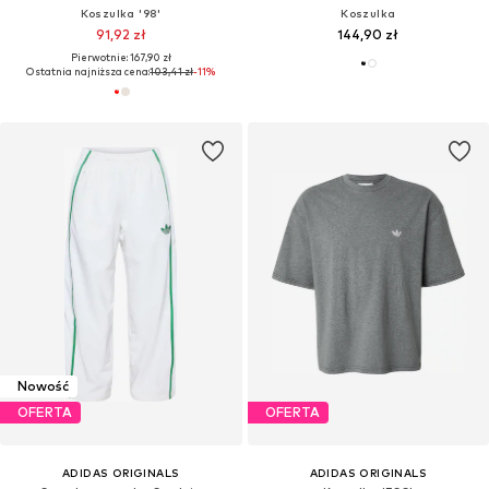
Koszulka '98'
Koszulka
91,92 zł
144,90 zł
Pierwotnie: 167,90 zł
Ostatnia najniższa cena:
103,41 zł
-11%
Nowość
OFERTA
OFERTA
ADIDAS ORIGINALS
ADIDAS ORIGINALS