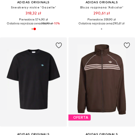
ADIDAS ORIGINALS
ADIDAS ORIGINALS
Sneakersy niskie 'Gazelle'
Bluza rozpinana 'Adicolor'
318,32 zł
290,61 zł
Pierwotnie: 574,90 zł
Pierwotnie: 359,90 zł
Ostatnia najniższa cena:
356,93 zł
-10%
Ostatnia najniższa cena:
290,61 zł
OFERTA
ADIDAS ORIGINALS
ADIDAS ORIGINALS