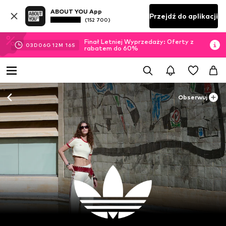
ABOUT YOU App
Przejdź do aplikacji
(152 700)
Finał Letniej Wyprzedaży: Oferty z
03
D
06
G
12
M
14
S
rabatem do 60%
Obserwuj