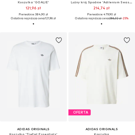
Koszulka 'GOALIE'
Lużny krój Spodnie 'Adilenium Season 5'
121,96 zł
214,74 zł
Pierwotnie: 384,90 zł
Pierwotnie: 479,90 zł
Ostatnia najniższa cena:
121,96 zł
Ostatnia najniższa cena:
286,32 zł
-25%
OFERTA
ADIDAS ORIGINALS
ADIDAS ORIGINALS
Koszulka 'Trefoil Essentials'
Koszulka