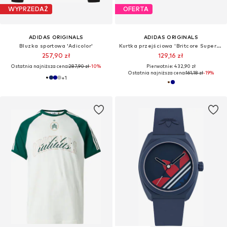
WYPRZEDAŻ
OFERTA
ADIDAS ORIGINALS
ADIDAS ORIGINALS
Bluzka sportowa 'Adicolor'
Kurtka przejściowa 'Britcore Superstar'
257,90 zł
129,16 zł
Ostatnia najniższa cena:
287,90 zł
-10%
Pierwotnie: 432,90 zł
Ostatnia najniższa cena:
161,18 zł
-19%
+
1