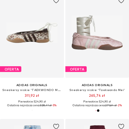
OFERTA
OFERTA
ADIDAS ORIGINALS
ADIDAS ORIGINALS
Sneakersy niskie 'TAEKWONDO MEI'
Sneakersy niskie 'Taekwondo Mei'
311,92 zł
265,74 zł
Pierwotnie: 524,90 zł
Pierwotnie: 524,90 zł
Ostatnia najniższa cena:
328,41 zł
-5%
Ostatnia najniższa cena:
271,64 zł
-2%