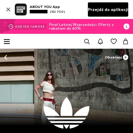
ABOUT YOU App
Przejdź do aplikacji
(152 700)
Finał Letniej Wyprzedaży: Oferty z
02
D
13
G
13
M
56
S
rabatem do 60%
Obserwuj