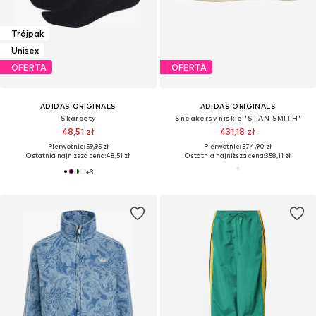
Trójpak
Unisex
OFERTA
OFERTA
ADIDAS ORIGINALS
ADIDAS ORIGINALS
Skarpety
Sneakersy niskie 'STAN SMITH'
48,51 zł
431,18 zł
Pierwotnie: 59,95 zł
Pierwotnie: 574,90 zł
Ostatnia najniższa cena:
48,51 zł
Ostatnia najniższa cena:
358,11 zł
+
3