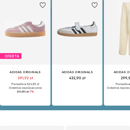
OFERTA
ADIDAS ORIGINALS
ADIDAS ORIGINALS
ADIDAS O
291,92 zł
432,90 zł
299,
Pierwotnie: 524,90 zł
Pierwotnie:
Ostatnia najniższa cena:
Ostatnia najniżs
314,94 zł
-7%