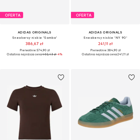
OFERTA
OFERTA
ADIDAS ORIGINALS
ADIDAS ORIGINALS
Sneakersy niskie 'Samba'
Sneakersy niskie 'NY 90'
386,67 zł
241,11 zł
Pierwotnie: 574,90 zł
Pierwotnie: 384,90 zł
Ostatnia najniższa cena:
402,43 zł
-4%
Ostatnia najniższa cena:
241,11 zł