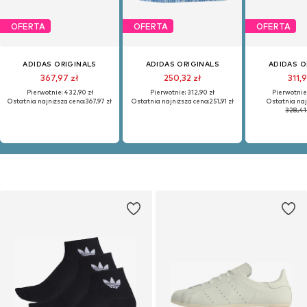
OFERTA
OFERTA
OFERTA
ADIDAS ORIGINALS
ADIDAS ORIGINALS
ADIDAS O
367,97 zł
250,32 zł
311,
Pierwotnie: 432,90 zł
Pierwotnie: 312,90 zł
Pierwotnie:
Ostatnia najniższa cena:
367,97 zł
Ostatnia najniższa cena:
251,91 zł
Ostatnia naj
328,41