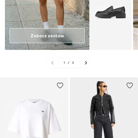
Zobacz zestaw
1
/
3