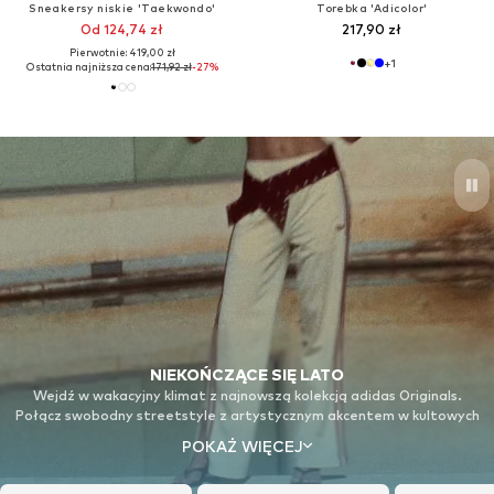
Sneakersy niskie 'Taekwondo'
Torebka 'Adicolor'
Od 124,74 zł
217,90 zł
Pierwotnie: 419,00 zł
+
1
Ostatnia najniższa cena:
171,92 zł
-27%
NIEKOŃCZĄCE SIĘ LATO
Wejdź w wakacyjny klimat z najnowszą kolekcją adidas Originals.
Połącz swobodny streetstyle z artystycznym akcentem w kultowych
ubraniach stworzonych, by ruszać się razem z Tobą. Kup tę stylizację!
POKAŻ WIĘCEJ
© Successió Miró / VG Bild-Kunst, Bonn 2026