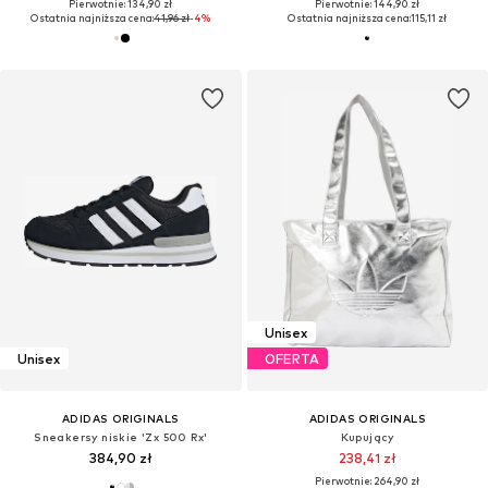
Pierwotnie: 134,90 zł
Pierwotnie: 144,90 zł
Ostatnia najniższa cena:
41,96 zł
-4%
Ostatnia najniższa cena:
115,11 zł
Unisex
Unisex
OFERTA
ADIDAS ORIGINALS
ADIDAS ORIGINALS
Sneakersy niskie 'Zx 500 Rx'
Kupujący
384,90 zł
238,41 zł
Pierwotnie: 264,90 zł