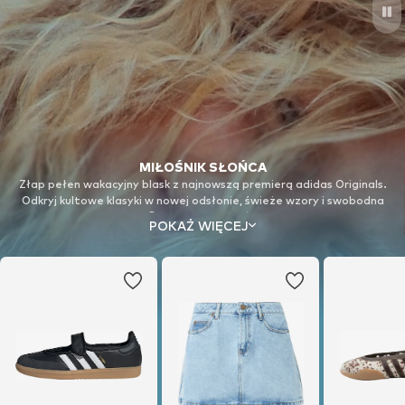
MIŁOŚNIK SŁOŃCA
Złap pełen wakacyjny blask z najnowszą premierą adidas Originals.
Odkryj kultowe klasyki w nowej odsłonie, świeże wzory i swobodna
moda uliczna już teraz! © Successió Miró / VG Bild-Kunst, Bonn 2026
POKAŻ WIĘCEJ