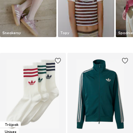
Sneakersy
Topy
Spodnie
Trójpak
Unisex