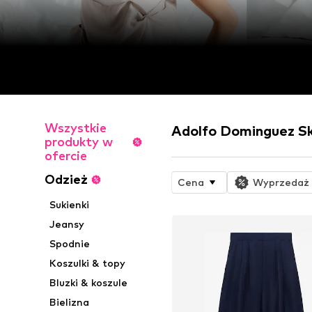
Wszystkie
Adolfo Dominguez Sk
produkty w
ofercie
Odzież
Cena
Wyprzedaż
Sukienki
Jeansy
Spodnie
Koszulki & topy
Bluzki & koszule
Bielizna