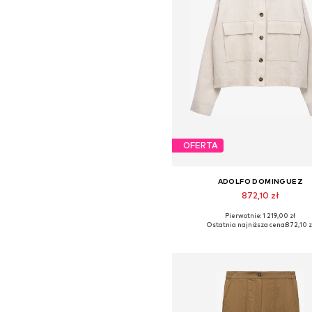
OFERTA
ADOLFO DOMINGUEZ
872,10 zł
Pierwotnie: 1 219,00 zł
Dostępne rozmiary: S, M, L, X
Ostatnia najniższa cena:
872,10 z
Dodaj do koszyka