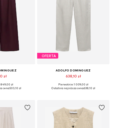
OFERTA
OMINGUEZ
ADOLFO DOMINGUEZ
0 zł
638,10 zł
 849,00 zł
Pierwotnie: 1 009,00 zł
, 36, 38, 40, 42, 44
Dostępne rozmiary: 36, 38, 40, 42, 44
za cena:
503,10 zł
Ostatnia najniższa cena:
638,10 zł
 koszyka
Dodaj do koszyka