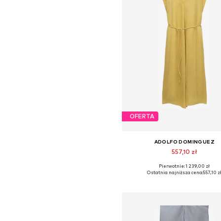
OFERTA
ADOLFO DOMINGUEZ
557,10 zł
Pierwotnie: 1 239,00 zł
Dostępne rozmiary: 34, 36, 38,
Ostatnia najniższa cena:
557,10 z
Dodaj do koszyka