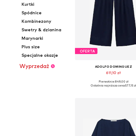
Kurtki
Spódnice
Kombinezony
Swetry & dzianina
Marynarki
Plus size
OFERTA
Specjalne okazje
Wyprzedaż
ADOLFO DOMINGUEZ
611,10 zł
Pierwotnie: 849,00 zł
Dostępne rozmiary: 34, 36, 38,
Ostatnia najniższa cena:
577,15 z
Dodaj do koszyka