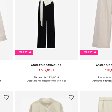
OFERTA
OFERTA
ADOLFO DOMINGUEZ
ADOLFO D
1 637,10 zł
638,1
Pierwotnie: 1 819,00 zł
Pierwotnie: 
L
Dostępne rozmiary: XS, S, M, L
Dostępne rozmiary: 
ł
Ostatnia najniższa cena:
1 546,15 zł
Ostatnia najniżs
Dodaj do koszyka
Dodaj do