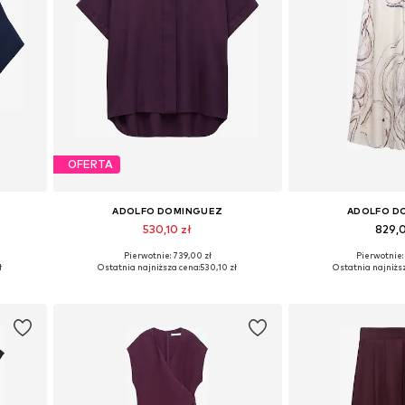
OFERTA
ADOLFO DOMINGUEZ
ADOLFO D
530,10 zł
829,
Pierwotnie: 739,00 zł
Pierwotnie: 
L
Dostępne w różnych rozmiarach
Dostępne rozmiary: 
ł
Ostatnia najniższa cena:
530,10 zł
Ostatnia najniżs
Dodaj do koszyka
Dodaj do