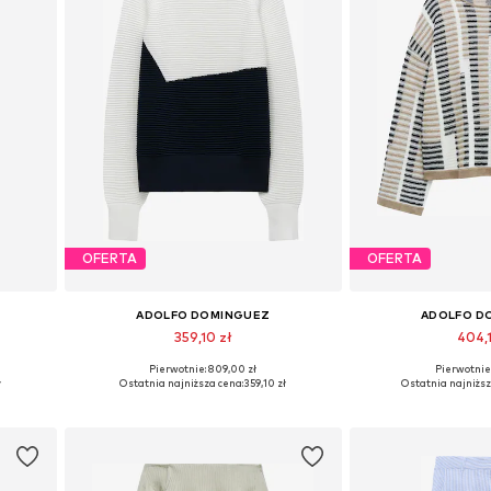
OFERTA
OFERTA
ADOLFO DOMINGUEZ
ADOLFO D
359,10 zł
404,
Pierwotnie: 809,00 zł
Pierwotnie:
 40
Dostępne rozmiary: S, M, L, XL
Dostępne rozmiary:
ł
Ostatnia najniższa cena:
359,10 zł
Ostatnia najniższ
Dodaj do koszyka
Dodaj do