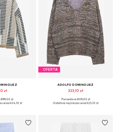
OFERTA
OMINGUEZ
ADOLFO DOMINGUEZ
10 zł
323,10 zł
 899,00 zł
Pierwotnie: 809,00 zł
 S, M, L, XL, XXL
Dostępne rozmiary: S, M, L, XXL
a cena:
404,10 zł
Ostatnia najniższa cena:
323,10 zł
 koszyka
Dodaj do koszyka