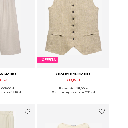
OFERTA
OMINGUEZ
ADOLFO DOMINGUEZ
0 zł
713,15 zł
1 009,00 zł
Pierwotnie: 1 199,00 zł
36, 38, 40, 42, 44
Dostępne rozmiary: 34, 36, 38, 40, 42
za cena:
638,10 zł
Ostatnia najniższa cena:
713,15 zł
 koszyka
Dodaj do koszyka