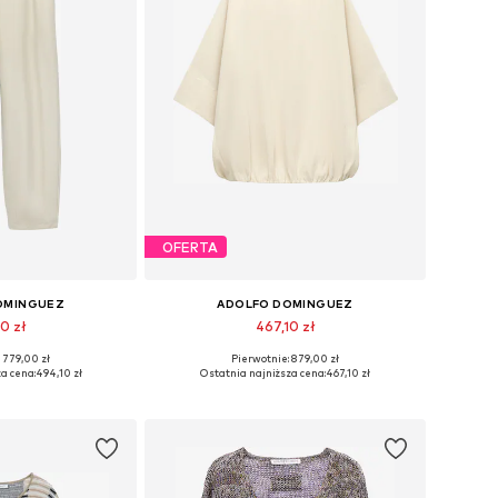
OFERTA
OMINGUEZ
ADOLFO DOMINGUEZ
10 zł
467,10 zł
 779,00 zł
Pierwotnie: 879,00 zł
36, 38, 40, 42, 44
Dostępne rozmiary: S, M, L
a cena:
494,10 zł
Ostatnia najniższa cena:
467,10 zł
 koszyka
Dodaj do koszyka