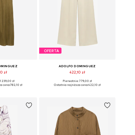
OFERTA
OMINGUEZ
ADOLFO DOMINGUEZ
0 zł
422,10 zł
1 239,00 zł
Pierwotnie: 779,00 zł
34, 36, 38, 40, 44
Dostępne rozmiary: S, M, L, XL
za cena:
782,10 zł
Ostatnia najniższa cena:
422,10 zł
 koszyka
Dodaj do koszyka