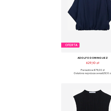
OFERTA
ADOLFO DOMINGUEZ
629,10 zł
Pierwotnie: 879,00 zł
Dostępne rozmiary: S, M, L, X
Ostatnia najniższa cena:
629,10 z
Dodaj do koszyka