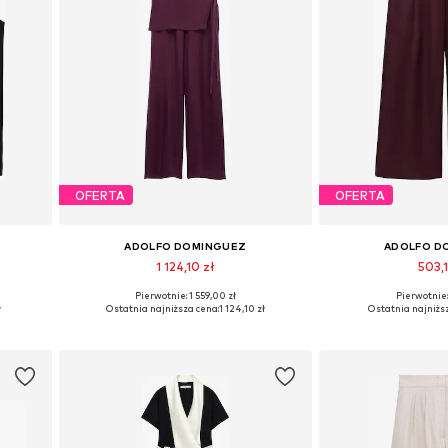
OFERTA
OFERTA
ADOLFO DOMINGUEZ
ADOLFO D
1 124,10 zł
503,1
Pierwotnie: 1 559,00 zł
Pierwotnie:
L, XXL
Dostępne rozmiary: S, M, L, XXL
Dostępne rozmiary: 34
ł
Ostatnia najniższa cena:
1 124,10 zł
Ostatnia najniżs
Dodaj do koszyka
Dodaj do