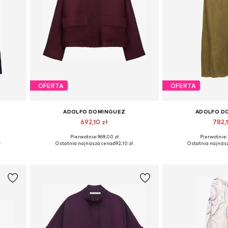
OFERTA
OFERTA
ADOLFO DOMINGUEZ
ADOLFO D
692,10 zł
782,1
Pierwotnie: 969,00 zł
Pierwotnie: 
 40
Dostępne rozmiary: S, M, L
Dostępne rozmiary: 
ł
Ostatnia najniższa cena:
692,10 zł
Ostatnia najniżs
Dodaj do koszyka
Dodaj do