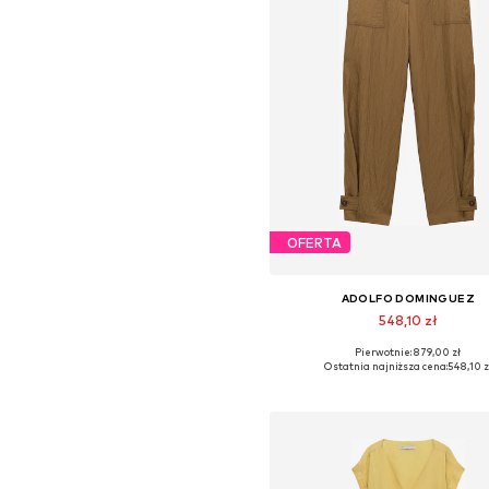
OFERTA
ADOLFO DOMINGUEZ
548,10 zł
Pierwotnie: 879,00 zł
Dostępne rozmiary: 34, 36, 38, 4
Ostatnia najniższa cena:
548,10 z
Dodaj do koszyka