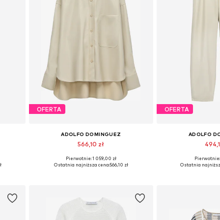
OFERTA
OFERTA
ADOLFO DOMINGUEZ
ADOLFO D
566,10 zł
494,
Pierwotnie: 1 059,00 zł
Pierwotnie:
0, 42
Dostępne rozmiary: S, M, L
Dostępne rozmiary: 
ł
Ostatnia najniższa cena:
566,10 zł
Ostatnia najniższ
Dodaj do koszyka
Dodaj do