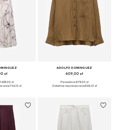
OMINGUEZ
ADOLFO DOMINGUEZ
00 zł
609,00 zł
1 659,00 zł
Pierwotnie: 879,00 zł
34, 36, 38, 40, 42
Dostępne rozmiary: S, M, L, XL
za cena:
746,10 zł
Ostatnia najniższa cena:
548,10 zł
 koszyka
Dodaj do koszyka