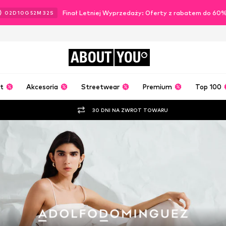
Finał Letniej Wyprzedaży: Oferty z rabatem do 60
02
D
10
G
52
M
31
S
ABOUT
YOU
t
Akcesoria
Streetwear
Premium
Top 100
30 DNI NA ZWROT TOWARU