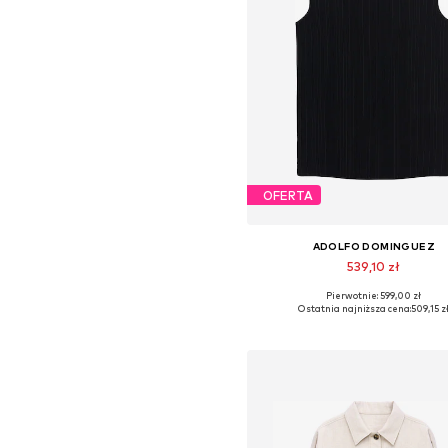
OFERTA
ADOLFO DOMINGUEZ
539,10 zł
Pierwotnie: 599,00 zł
Dostępne rozmiary: XS, S, M, L, X
Ostatnia najniższa cena:
509,15 z
Dodaj do koszyka