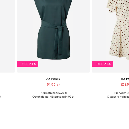
OFERTA
OFERTA
AX PARIS
AX P
91,92 zł
101,9
Pierwotnie: 287,90 zł
Pierwotnie:
Dostępne rozmiary: 40
Dostępne ro
ł
Ostatnia najniższa cena:
91,92 zł
Ostatnia najniżs
Dodaj do koszyka
Dodaj do