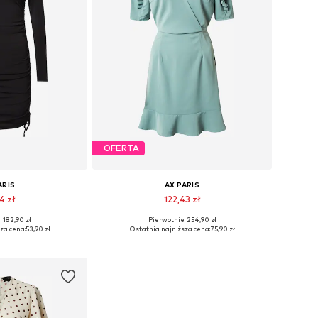
OFERTA
ARIS
AX PARIS
4 zł
122,43 zł
 182,90 zł
Pierwotnie: 254,90 zł
zmiary: 40
Dostępne rozmiary: 40
za cena:
53,90 zł
Ostatnia najniższa cena:
75,90 zł
 koszyka
Dodaj do koszyka