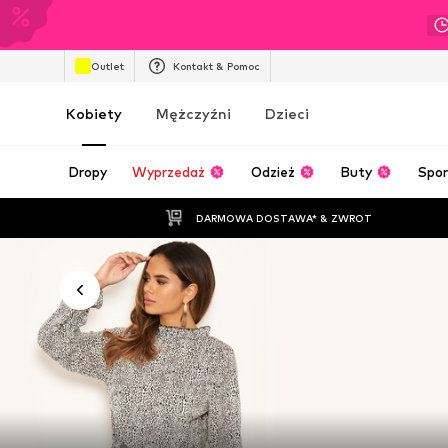
Outlet
Kontakt & Pomoc
Kobiety
Mężczyźni
Dzieci
Dropy
Wyprzedaż
Odzież
Buty
Spor
DARMOWA DOSTAWA* & ZWROT