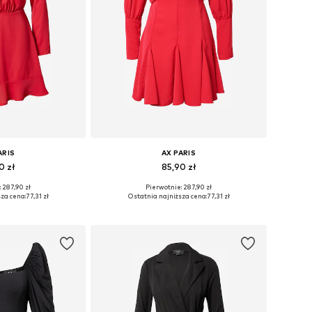
ARIS
AX PARIS
0 zł
85,90 zł
 287,90 zł
Pierwotnie: 287,90 zł
iary: 40, 42
Dostępne rozmiary: 38, 40
za cena:
77,31 zł
Ostatnia najniższa cena:
77,31 zł
 koszyka
Dodaj do koszyka