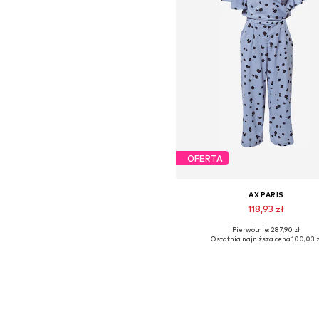
OFERTA
AX PARIS
118,93 zł
Pierwotnie: 287,90 zł
Dostępne rozmiary: L
Ostatnia najniższa cena:
100,03 z
Dodaj do koszyka