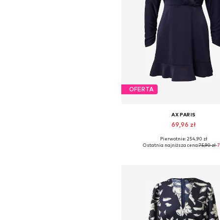
OFERTA
AX PARIS
69,96 zł
Pierwotnie: 254,90 zł
Dostępne rozmiary: 38, 40
Ostatnia najniższa cena:
75,90 zł
-
Dodaj do koszyka