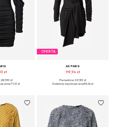
OFERTA
ARIS
AX PARIS
03 zł
119,94 zł
 287,90 zł
Pierwotnie: 337,90 zł
iary: 38, 40
Dostępne rozmiary: 38, 40
za cena:
77,31 zł
Ostatnia najniższa cena:
93,16 zł
 koszyka
Dodaj do koszyka