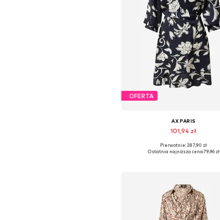
OFERTA
AX PARIS
101,94 zł
Pierwotnie: 287,90 zł
Dostępne rozmiary: 38, 40
Ostatnia najniższa cena:
79,96 zł
Dodaj do koszyka