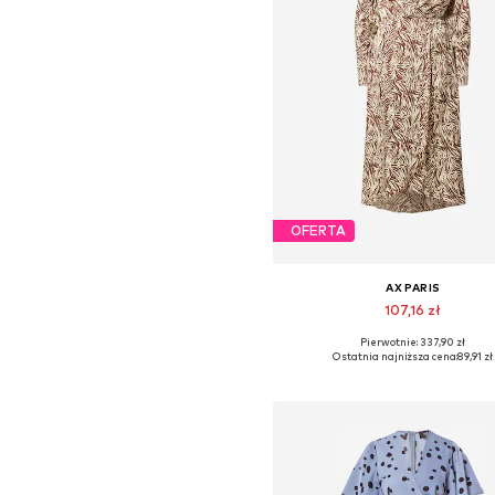
OFERTA
AX PARIS
107,16 zł
Pierwotnie: 337,90 zł
Dostępne rozmiary: 36
Ostatnia najniższa cena:
89,91 zł
Dodaj do koszyka