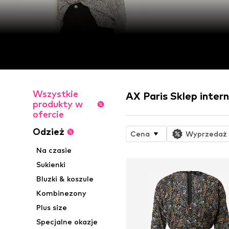
Wszystkie
AX Paris Sklep inte
produkty w
ofercie
Odzież
Cena
Wyprzedaż
Na czasie
Sukienki
Bluzki & koszule
Kombinezony
Plus size
Specjalne okazje