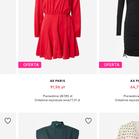
OFERTA
OFERTA
AX PARIS
AX P
91,96 zł
64,7
Pierwotnie: 287,90 zł
Pierwotnie:
Dostępne rozmiary: 40
Dostępne ro
Ostatnia najniższa cena:
77,31 zł
Ostatnia najniżs
Dodaj do koszyka
Dodaj do