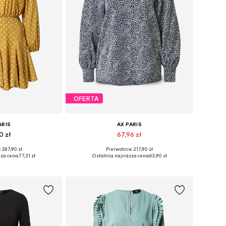
OFERTA
ARIS
AX PARIS
0 zł
67,96 zł
 287,90 zł
Pierwotnie: 217,90 zł
zmiary: 40
Dostępne rozmiary: S
za cena:
77,31 zł
Ostatnia najniższa cena:
63,90 zł
 koszyka
Dodaj do koszyka