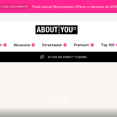
Finał Letniej Wyprzedaży: Oferty z rabatem do 60
02
D
22
G
06
M
36
S
ABOUT
YOU
t
Akcesoria
Streetwear
Premium
Top 100
30 DNI NA ZWROT TOWARU