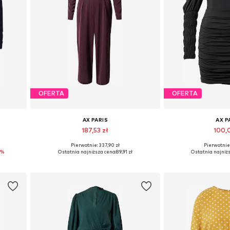
OFERTA
OFERTA
AX PARIS
AX P
187,53 zł
100,
Pierwotnie: 337,90 zł
Pierwotnie:
Dostępne rozmiary: M
Dostępne rozm
7%
Ostatnia najniższa cena:
89,91 zł
Ostatnia najniżs
Dodaj do koszyka
Dodaj do