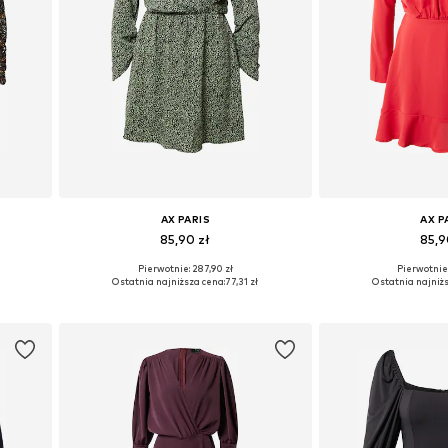
AX PARIS
AX P
85,90 zł
85,9
Pierwotnie: 287,90 zł
Pierwotnie:
 40
Dostępne rozmiary: 38, 40, 42
Dostępne rozm
Ostatnia najniższa cena:
77,31 zł
Ostatnia najniżs
Dodaj do koszyka
Dodaj do