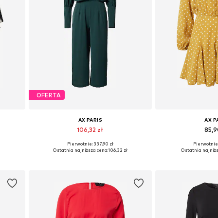
OFERTA
AX PARIS
AX P
106,32 zł
85,9
Pierwotnie: 337,90 zł
Pierwotnie:
Dostępne rozmiary: M, L
Dostępne ro
Ostatnia najniższa cena:
106,32 zł
Ostatnia najniżs
Dodaj do koszyka
Dodaj do