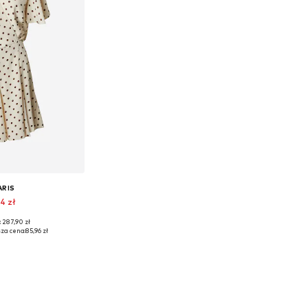
ARIS
4 zł
 287,90 zł
zmiary: 40
za cena:
85,96 zł
 koszyka