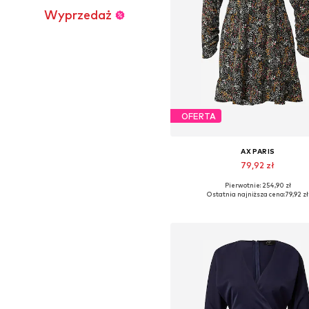
Wyprzedaż
OFERTA
AX PARIS
79,92 zł
Pierwotnie: 254,90 zł
Dostępne rozmiary: 34, 36, 38,
Ostatnia najniższa cena:
79,92 zł
Dodaj do koszyka