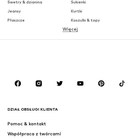
Swetry & dzianina
Sukienki
Jeansy
Kurtki
Płaszcze
Koszulki & topy
Więcej
Spodnie
Bielizna
Spódnice
Bluzki & koszule
Bluzy
Marynarki
Moda plażowa
Kombinezony
Plus size
Moda ciążowa
Buty
Sport
Akcesoria
Premium
ODZIEŻ
DZIAŁ OBSŁUGI KLIENTA
Nowości
Na czasie
Sukienki
Jeansy
Pomoc & kontakt
Koszulki & topy
Spodnie
Współpraca z twórcami
Kurtki
Swetry & dzianina