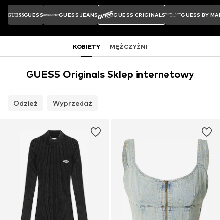
GUESS
GUESS JEANS
GUESS ORIGINALS
GUESS BY MA
KOBIETY
MĘŻCZYŹNI
GUESS Originals Sklep internetowy
Odzież
Wyprzedaż