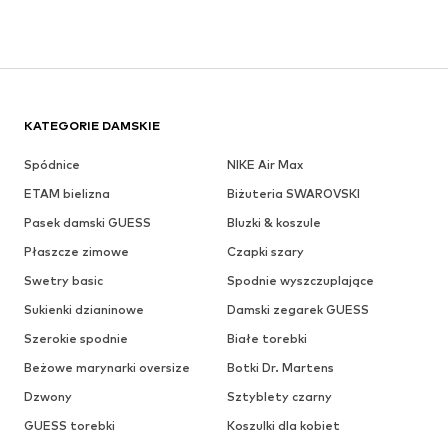
KATEGORIE DAMSKIE
Spódnice
NIKE Air Max
ETAM bielizna
Biżuteria SWAROVSKI
Pasek damski GUESS
Bluzki & koszule
Płaszcze zimowe
Czapki szary
Swetry basic
Spodnie wyszczuplające
Sukienki dzianinowe
Damski zegarek GUESS
Szerokie spodnie
Białe torebki
Beżowe marynarki oversize
Botki Dr. Martens
Dzwony
Sztyblety czarny
GUESS torebki
Koszulki dla kobiet