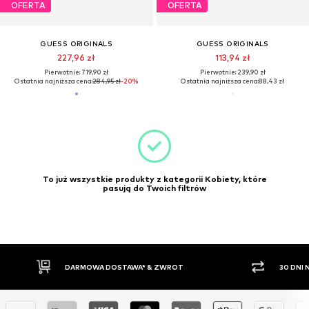
OFERTA
OFERTA
GUESS ORIGINALS
GUESS ORIGINALS
227,96 zł
113,94 zł
Pierwotnie: 719,90 zł
Pierwotnie: 239,90 zł
Ostatnia najniższa cena:
284,95 zł
-20%
Ostatnia najniższa cena:
88,43 zł
To już wszystkie produkty z kategorii Kobiety, które
pasują do Twoich filtrów
DARMOWA DOSTAWA* & ZWROT
30 DNI