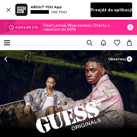
ABOUT YOU App
Przejdź do aplikacji
(152 700)
Finał Letniej Wyprzedaży: Oferty z
06
G
46
M
21
S
rabatem do 60%
Obserwuj