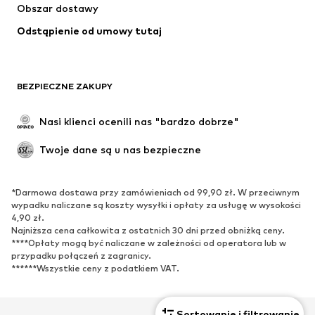
Obszar dostawy
Bielizna
Bluzki & koszule
Odstąpienie od umowy tutaj
Płaszcze
Spódnice
Moda plażowa
Bluzy
Marynarki
Kombinezony
BEZPIECZNE ZAKUPY
Plus size
Moda ciążowa
Specjalne okazje
Ekskluzywne
Nasi klienci ocenili nas "bardzo dobrze"
Recykling
Twoje dane są u nas bezpieczne
BUTY
*Darmowa dostawa przy zamówieniach od 99,90 zł. W przeciwnym
Nowości
Na czasie
wypadku naliczane są koszty wysyłki i opłaty za usługę w wysokości
Trampki & sneakersy
Botki
4,90 zł.
Najniższa cena całkowita z ostatnich 30 dni przed obniżką ceny.
Czółenka & buty na obcasie
Kozaki
****Opłaty mogą być naliczane w zależności od operatora lub w
przypadku połączeń z zagranicy.
Sandały
Półbuty
******Wszystkie ceny z podatkiem VAT.
Buty sportowe
Baleriny
Klapki
Kapcie
Sortowanie i filtrowanie