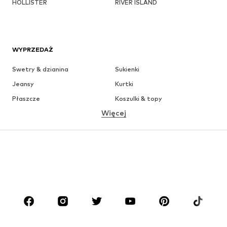
HOLLISTER
RIVER ISLAND
WYPRZEDAŻ
Swetry & dzianina
Sukienki
Jeansy
Kurtki
Płaszcze
Koszulki & topy
Więcej
Spodnie
Bielizna
Spódnice
Bluzki & koszule
Bluzy
Marynarki
Moda plażowa
Kombinezony
Plus size
Moda ciążowa
Buty
Sport
Akcesoria
Premium
ODZIEŻ