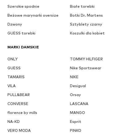
Szerokie spodnie
Białe torebki
Beżowe marynarki oversize
Botki Dr. Martens
Dzwony
Sztyblety czarny
GUESS torebki
Koszulki dla kobiet
MARKI DAMSKIE
ONLY
TOMMY HILFIGER
GUESS
Nike Sportswear
TAMARIS
NIKE
VILA
Desigual
PULL&BEAR
Orsay
CONVERSE
LASCANA
florence by mills
MANGO
NA-KD
Esprit
VERO MODA
PINKO