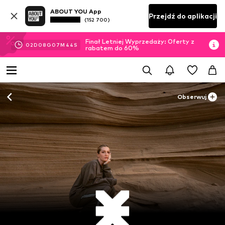
ABOUT YOU App
Przejdź do aplikacji
(152 700)
Finał Letniej Wyprzedaży: Oferty z
02
D
08
G
07
M
43
S
rabatem do 60%
Obserwuj