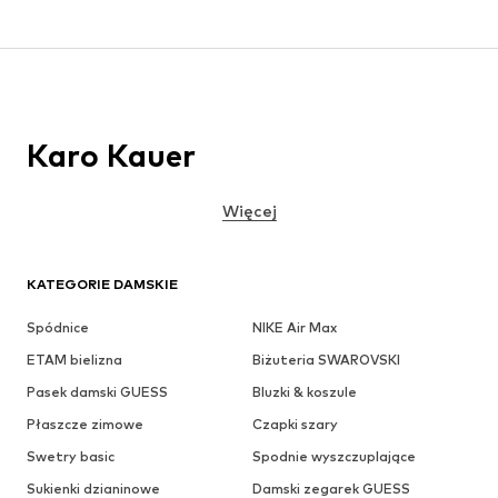
Karo Kauer
Więcej
KATEGORIE DAMSKIE
Spódnice
NIKE Air Max
ETAM bielizna
Biżuteria SWAROVSKI
Pasek damski GUESS
Bluzki & koszule
Płaszcze zimowe
Czapki szary
Swetry basic
Spodnie wyszczuplające
Sukienki dzianinowe
Damski zegarek GUESS