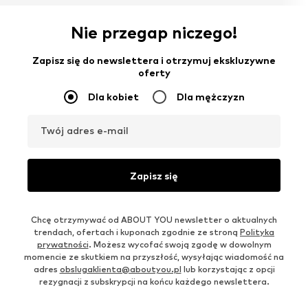
Nie przegap niczego!
Zapisz się do newslettera i otrzymuj ekskluzywne
oferty
Dla kobiet
Dla mężczyzn
Twój adres e-mail
Zapisz się
Chcę otrzymywać od ABOUT YOU newsletter o aktualnych
trendach, ofertach i kuponach zgodnie ze stroną
Polityka
prywatności
. Możesz wycofać swoją zgodę w dowolnym
momencie ze skutkiem na przyszłość, wysyłając wiadomość na
adres
obslugaklienta@aboutyou.pl
lub korzystając z opcji
rezygnacji z subskrypcji na końcu każdego newslettera.