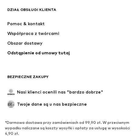
DZIAŁ OBSŁUGI KLIENTA
Nowości
Na czasie
Sukienki
Jeansy
Pomoc & kontakt
Koszulki & topy
Spodnie
Współpraca z twórcami
Kurtki
Swetry & dzianina
Obszar dostawy
Bielizna
Bluzki & koszule
Odstąpienie od umowy tutaj
Płaszcze
Spódnice
Moda plażowa
Bluzy
Marynarki
Kombinezony
BEZPIECZNE ZAKUPY
Plus size
Moda ciążowa
Specjalne okazje
Ekskluzywne
Nasi klienci ocenili nas "bardzo dobrze"
Recykling
Twoje dane są u nas bezpieczne
BUTY
*Darmowa dostawa przy zamówieniach od 99,90 zł. W przeciwnym
Nowości
Na czasie
wypadku naliczane są koszty wysyłki i opłaty za usługę w wysokości
Trampki & sneakersy
Botki
4,90 zł.