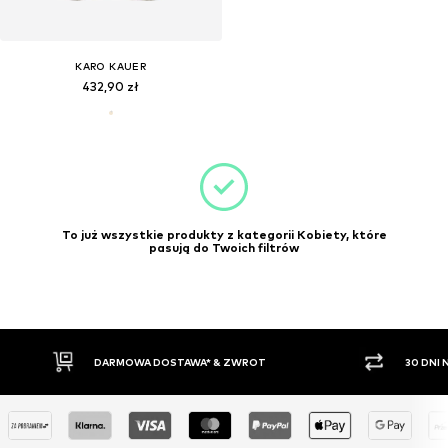
KARO KAUER
432,90 zł
To już wszystkie produkty z kategorii Kobiety, które
pasują do Twoich filtrów
30 DNI NA ZWROT TOWARU
PŁATNO