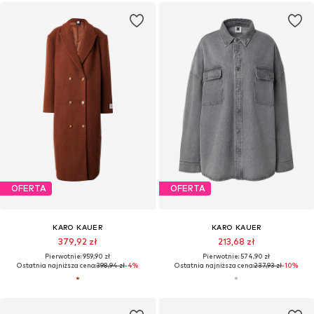
OFERTA
OFERTA
KARO KAUER
KARO KAUER
379,92 zł
213,68 zł
Pierwotnie: 959,90 zł
Pierwotnie: 574,90 zł
Ostatnia najniższa cena:
398,94 zł
-4%
Ostatnia najniższa cena:
237,93 zł
-10%