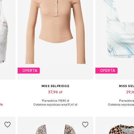
OFERTA
OFERTA
MISS SELFRIDGE
MISS SE
37,96 zł
29,1
Pierwotnie: 119,90 zł
Pierwotnie:
Dostępne rozmiary: XL
Dostępne ro
5%
Ostatnia najniższa cena:
31,41 zł
Ostatnia najniższa
Dodaj do koszyka
Dodaj do