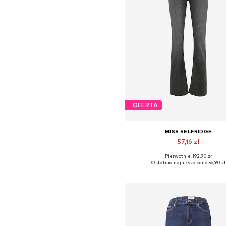
OFERTA
MISS SELFRIDGE
57,16 zł
Pierwotnie: 192,90 zł
Dostępne rozmiary: 24 x 32, 25 x
Ostatnia najniższa cena:
56,90 zł
Dodaj do koszyka