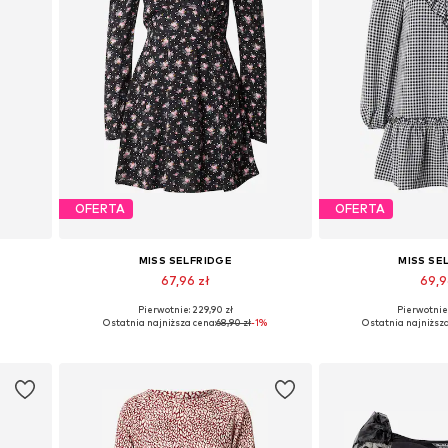
OFERTA
OFERTA
MISS SELFRIDGE
MISS SE
67,96 zł
69,9
Pierwotnie: 229,90 zł
Pierwotnie:
 32
Dostępne rozmiary: 42, 44
Dostępne ro
Ostatnia najniższa cena:
68,90 zł
-1%
Ostatnia najniższa
Dodaj do koszyka
Dodaj do