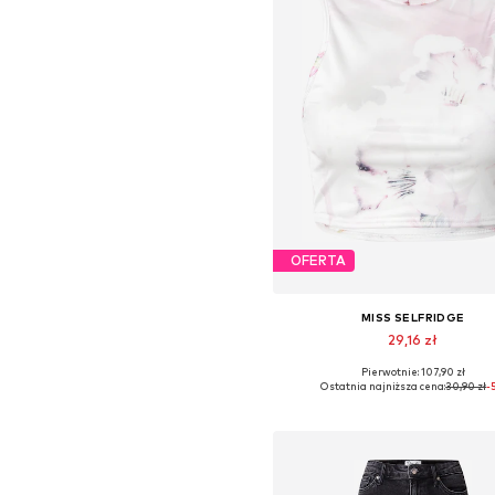
OFERTA
MISS SELFRIDGE
29,16 zł
Pierwotnie: 107,90 zł
Dostępne rozmiary: XXL
Ostatnia najniższa cena:
30,90 zł
-
Dodaj do koszyka