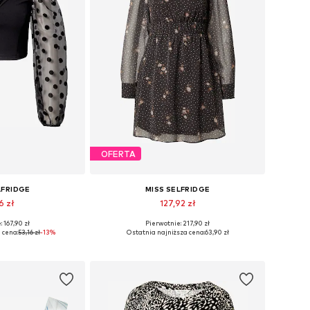
OFERTA
LFRIDGE
MISS SELFRIDGE
6 zł
127,92 zł
 167,90 zł
Pierwotnie: 217,90 zł
zmiary: XXL
Dostępne rozmiary: 36
 cena:
53,16 zł
-13%
Ostatnia najniższa cena:
63,90 zł
 koszyka
Dodaj do koszyka