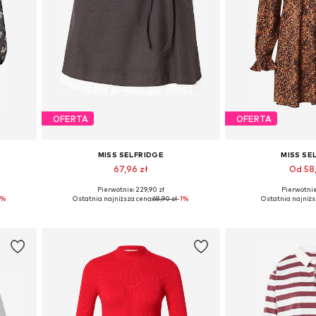
OFERTA
OFERTA
MISS SELFRIDGE
MISS SE
67,96 zł
Od 58
Pierwotnie: 229,90 zł
Pierwotnie:
 42, 44
Dostępne rozmiary: 36, 40, 42, 44
Dostępne rozmiary
1%
Ostatnia najniższa cena:
68,90 zł
-1%
Ostatnia najniżs
Dodaj do koszyka
Dodaj do