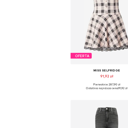
OFERTA
MISS SELFRIDGE
91,92 zł
Pierwotnie: 287,90 zł
Dostępne rozmiary: 40, 42, 4
Ostatnia najniższa cena:
91,92 zł
Dodaj do koszyka