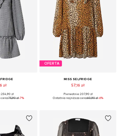
OFERTA
LFRIDGE
MISS SELFRIDGE
6 zł
57,16 zł
 254,90 zł
Pierwotnie: 207,90 zł
zmiary: 38
Dostępne rozmiary: 38
 cena:
75,90 zł
-7%
Ostatnia najniższa cena:
60,90 zł
-6%
 koszyka
Dodaj do koszyka