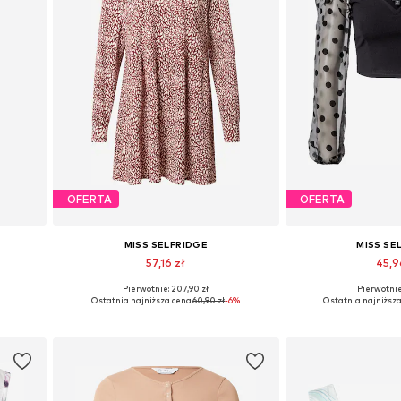
OFERTA
OFERTA
MISS SELFRIDGE
MISS SE
57,16 zł
45,9
Pierwotnie: 207,90 zł
Pierwotnie:
Dostępne rozmiary: 24 x 32, 25 x 30, 25 x 32, 26 x 30, 26 x 32
Dostępne rozmiary: 32
Dostępne ro
Ostatnia najniższa cena:
60,90 zł
-6%
Ostatnia najniższa
Dodaj do koszyka
Dodaj do