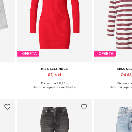
OFERTA
OFERTA
MISS SELFRIDGE
MISS SE
87,16 zł
Od 63
Pierwotnie: 217,90 zł
Pierwotnie:
Dostępne rozmiary: XS, S
Dostępne rozm
Ostatnia najniższa cena:
63,90 zł
Ostatnia najniżs
Dodaj do koszyka
Dodaj do