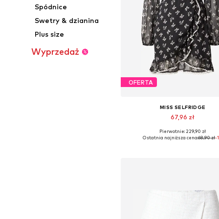
Spódnice
Swetry & dzianina
Plus size
Wyprzedaż
OFERTA
MISS SELFRIDGE
67,96 zł
Pierwotnie: 229,90 zł
Dostępne rozmiary: 34, 36, 38, 40,
Ostatnia najniższa cena:
68,90 zł
-
Dodaj do koszyka