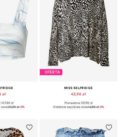
OFERTA
LFRIDGE
MISS SELFRIDGE
6 zł
43,96 zł
 107,90 zł
Pierwotnie: 157,90 zł
zmiary: XL
Dostępne rozmiary: S
 cena:
30,90 zł
-5%
Ostatnia najniższa cena:
46,90 zł
-6%
 koszyka
Dodaj do koszyka