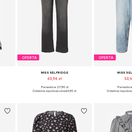
OFERTA
OFERTA
MISS SELFRIDGE
MISS SE
63,96 zł
53,1
Pierwotnie: 217,90 zł
Pierwotnie:
4
Dostępne rozmiary: 24 x 32, 25 x 32
Dostępne rozm
Ostatnia najniższa cena:
63,90 zł
Ostatnia najniższa
Dodaj do koszyka
Dodaj do