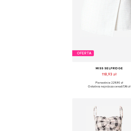
OFERTA
MISS SELFRIDGE
118,93 zł
Pierwotnie: 229,90 zł
Dostępne rozmiary: 38, 42
Ostatnia najniższa cena:
67,96 zł
Dodaj do koszyka