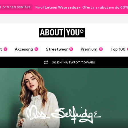
Finał Letniej Wyprzedaży: Oferty z rabatem do 60
01
D
19
G
59
M
54
S
ABOUT
YOU
t
Akcesoria
Streetwear
Premium
Top 100
30 DNI NA ZWROT TOWARU