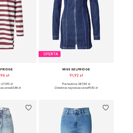
OFERTA
LFRIDGE
MISS SELFRIDGE
,96 zł
91,92 zł
 217,90 zł
Pierwotnie: 287,90 zł
iary: 36, 40
Dostępne rozmiary: 34, 36
za cena:
63,96 zł
Ostatnia najniższa cena:
91,92 zł
 koszyka
Dodaj do koszyka