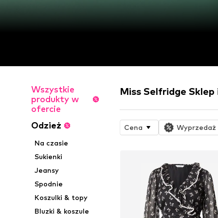
Wszystkie
Miss Selfridge Sklep
produkty w
ofercie
Odzież
Cena
Wyprzedaż
Na czasie
Sukienki
Jeansy
Spodnie
Koszulki & topy
Bluzki & koszule