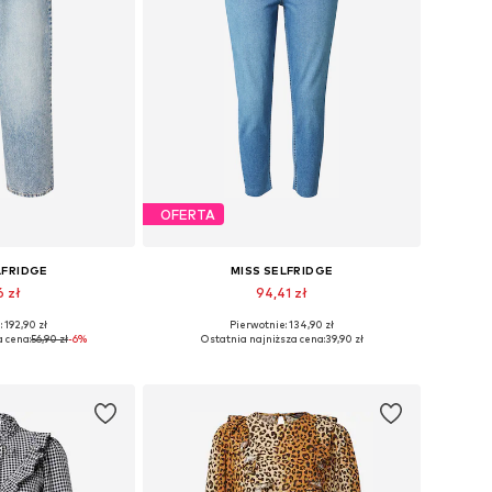
OFERTA
LFRIDGE
MISS SELFRIDGE
6 zł
94,41 zł
 192,90 zł
Pierwotnie: 134,90 zł
iary: 25 x 32
Dostępne rozmiary: 24 x 32, 25 x 32, 26 x 32
 cena:
56,90 zł
-6%
Ostatnia najniższa cena:
39,90 zł
 koszyka
Dodaj do koszyka