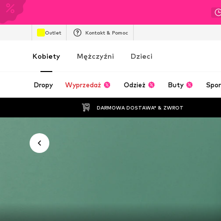
Outlet
Kontakt & Pomoc
Kobiety
Mężczyźni
Dzieci
Dropy
Wyprzedaż
Odzież
Buty
Spor
DARMOWA DOSTAWA* & ZWROT