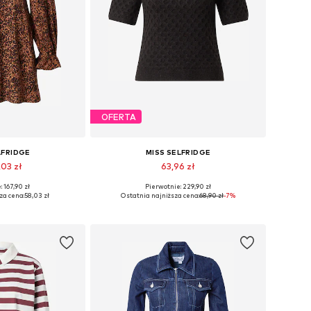
OFERTA
LFRIDGE
MISS SELFRIDGE
,03 zł
63,96 zł
 167,90 zł
Pierwotnie: 229,90 zł
: 32, 34, 40, 42
Dostępne rozmiary: XXS-XS
za cena:
58,03 zł
Ostatnia najniższa cena:
68,90 zł
-7%
 koszyka
Dodaj do koszyka